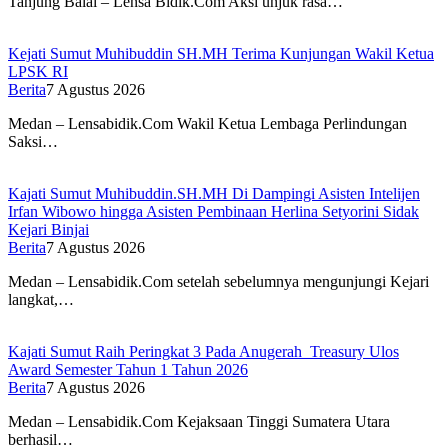
Tanjung Balai – Lensa Bidik.Com Aksi unjuk rasa…
Kejati Sumut Muhibuddin SH.MH Terima Kunjungan Wakil Ketua
LPSK RI
Berita
7 Agustus 2026
Medan – Lensabidik.Com Wakil Ketua Lembaga Perlindungan
Saksi…
Kajati Sumut Muhibuddin.SH.MH Di Dampingi Asisten Intelijen
Irfan Wibowo hingga Asisten Pembinaan Herlina Setyorini Sidak
Kejari Binjai
Berita
7 Agustus 2026
Medan – Lensabidik.Com setelah sebelumnya mengunjungi Kejari
langkat,…
Kajati Sumut Raih Peringkat 3 Pada Anugerah Treasury Ulos
Award Semester Tahun 1 Tahun 2026
Berita
7 Agustus 2026
Medan – Lensabidik.Com Kejaksaan Tinggi Sumatera Utara
berhasil…