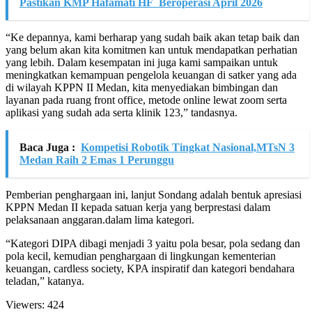
Pastikan KMP Hafamati HF Beroperasi April 2026
“Ke depannya, kami berharap yang sudah baik akan tetap baik dan
yang belum akan kita komitmen kan untuk mendapatkan perhatian
yang lebih. Dalam kesempatan ini juga kami sampaikan untuk
meningkatkan kemampuan pengelola keuangan di satker yang ada
di wilayah KPPN II Medan, kita menyediakan bimbingan dan
layanan pada ruang front office, metode online lewat zoom serta
aplikasi yang sudah ada serta klinik 123,” tandasnya.
Baca Juga :
Kompetisi Robotik Tingkat Nasional,MTsN 3
Medan Raih 2 Emas 1 Perunggu
Pemberian penghargaan ini, lanjut Sondang adalah bentuk apresiasi
KPPN Medan II kepada satuan kerja yang berprestasi dalam
pelaksanaan anggaran.dalam lima kategori.
“Kategori DIPA dibagi menjadi 3 yaitu pola besar, pola sedang dan
pola kecil, kemudian penghargaan di lingkungan kementerian
keuangan, cardless society, KPA inspiratif dan kategori bendahara
teladan,” katanya.
Viewers:
424