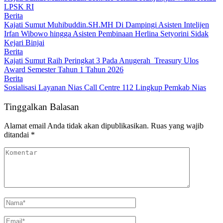
LPSK RI
Berita
Kajati Sumut Muhibuddin.SH.MH Di Dampingi Asisten Intelijen
Irfan Wibowo hingga Asisten Pembinaan Herlina Setyorini Sidak
Kejari Binjai
Berita
Kajati Sumut Raih Peringkat 3 Pada Anugerah Treasury Ulos
Award Semester Tahun 1 Tahun 2026
Berita
Sosialisasi Layanan Nias Call Centre 112 Lingkup Pemkab Nias
Tinggalkan Balasan
Alamat email Anda tidak akan dipublikasikan.
Ruas yang wajib
ditandai
*