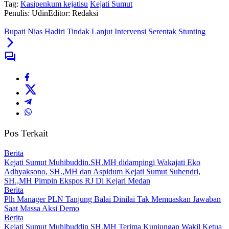
Tag:
Kasipenkum kejatisu
Kejati Sumut
Penulis: Udin
Editor: Redaksi
Bupati Nias Hadiri Tindak Lanjut Intervensi Serentak Stunting
Pos Terkait
Berita
Kejati Sumut Muhibuddin.SH.MH didampingi Wakajati Eko
Adhyaksono, SH.,MH dan Aspidum Kejati Sumut Suhendri,
SH.,MH Pimpin Ekspos RJ Di Kejari Medan
Berita
Plh Manager PLN Tanjung Balai Dinilai Tak Memuaskan Jawaban
Saat Massa Aksi Demo
Berita
Kejati Sumut Muhibuddin SH.MH Terima Kunjungan Wakil Ketua