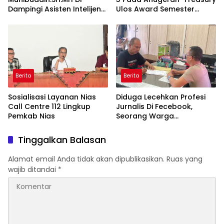
Dampingi Asisten Intelijen
Ulos Award Semester
Irfan Wibowo hingga
Tahun 1 Tahun 2026
Asisten Pembinaan Herlina
Setyorini Sidak Kejari Binjai
Berita
Berita
Sosialisasi Layanan Nias
Diduga Lecehkan Profesi
Call Centre 112 Lingkup
Jurnalis Di Fecebook,
Pemkab Nias
Seorang Warga
DiLaporkan Ke Polres Binjai.
Tinggalkan Balasan
Alamat email Anda tidak akan dipublikasikan.
Ruas yang
wajib ditandai
*