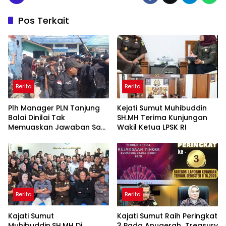
Pos Terkait
Berita
Berita
Plh Manager PLN Tanjung
Kejati Sumut Muhibuddin
Balai Dinilai Tak
SH.MH Terima Kunjungan
Memuaskan Jawaban Saat
Wakil Ketua LPSK RI
Massa Aksi Demo
Berita
Berita
Kajati Sumut
Kajati Sumut Raih Peringkat
Muhibuddin.SH.MH Di
3 Pada Anugerah Treasury