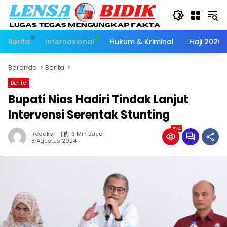
Langsung
ke
konten
Berita
Internasional
Hukum & Kriminal
Haji 2026
Beranda
Berita
Berita
Bupati Nias Hadiri Tindak Lanjut
Intervensi Serentak Stunting
624
Redaksi
3 Min Baca
8 Agustus 2024