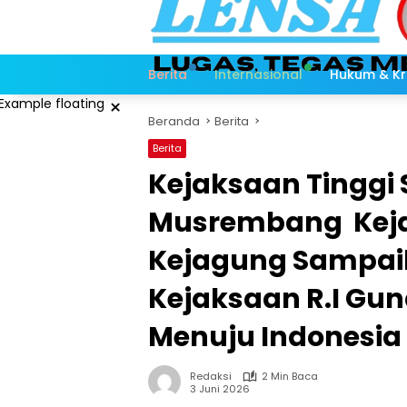
Langsung
ke
konten
Berita
Internasional
Hukum & Kr
×
Beranda
Berita
Berita
Kejaksaan Tinggi 
Musrembang Keja
Kejagung Sampaik
Kejaksaan R.I Gu
Menuju Indonesia
Redaksi
2 Min Baca
3 Juni 2026