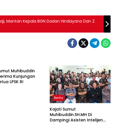
i, Mantan Kepala BGN Dadan Hindayana Dan 2
Sumut Muhibuddin
Terima Kunjungan
etua LPSK RI
Berita
Kajati Sumut
Muhibuddin.SH.MH Di
Dampingi Asisten Intelijen
Berita
Irfan Wibowo hingga Asisten