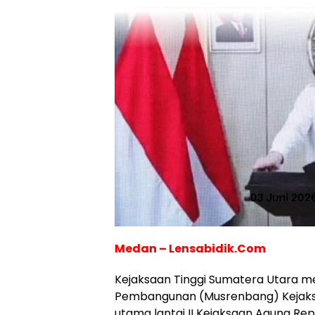
Medan – Lensabidik.Com
Kejaksaan Tinggi Sumatera Utara m
Pembangunan (Musrenbang) Kejaksa
utama lantai II Kejaksaan Agung Rep