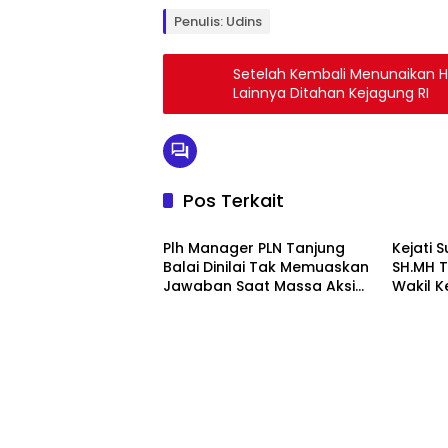
Penulis: Udins
Setelah Kembali Menunaikan Haj
Lainnya Ditahan Kejagung RI
Pos Terkait
Berita
Berita
Plh Manager PLN Tanjung
Kejati 
Balai Dinilai Tak Memuaskan
SH.MH 
Jawaban Saat Massa Aksi
Wakil K
Demo
Berita
Berita