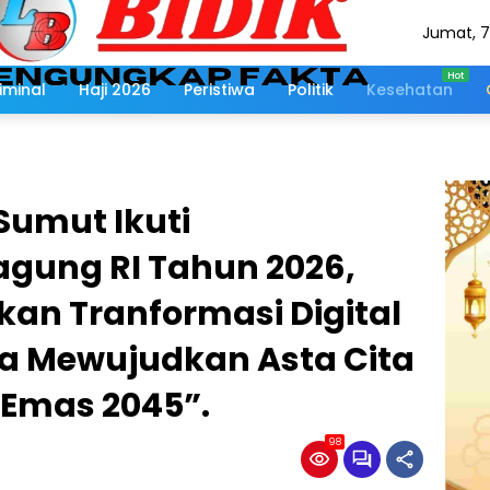
Jumat, 7
Agustus
2026
iminal
Haji 2026
Peristiwa
Politik
Kesehatan
Sumut Ikuti
gung RI Tahun 2026,
an Tranformasi Digital
na Mewujudkan Asta Cita
 Emas 2045”.
98