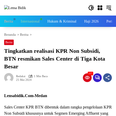
Langsung
ke
konten
Berita
Internasional
Hukum & Kriminal
Haji 2026
Perist
Beranda
Berita
Berita
Tingkatkan realisasi KPR Non Subsidi,
BTN resmikan Sales Center di Tiga Kota
Besar
517
Redaksi
1 Min Baca
25 Mei 2024
Lensabidik.Com-Medan
Sales Center KPR BTN dibentuk dalam rangka pengelolaan KPR
Non Subsidi khususnya untuk Segmen Emerging Affluent yang