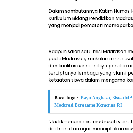
Dalam sambutannya Katim Humas HD
Kurikulum Bidang Pendidikan Madra
yang menjadi pemateri memaparkan
Adapun salah satu misi Madrasah m
pada Madrasah, kurikulum madrasah 
dan kualitas sumberdaya pendidik
terciptanya lembaga yang islami, p
ketaatan siswa dalam mengamalkan
Baca Juga :
Bayu Angkasa, Siswa MA
Moderasi Beragama Kemenag RI
“Jadi ke enam misi madrasah yang b
dilaksanakan agar menciptakan sisw