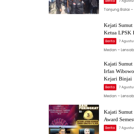
Berita
7 Agustu
Tanjung Balai –
Kejati Sumu
Ketua LPSK 
Berita
7 Agustu
Medan – Lensab
Kajati Sumut
Irfan Wibowo
Kejari Binjai
Berita
7 Agustu
Medan – Lensabi
Kajati Sumut
Award Semest
Berita
7 Agustu