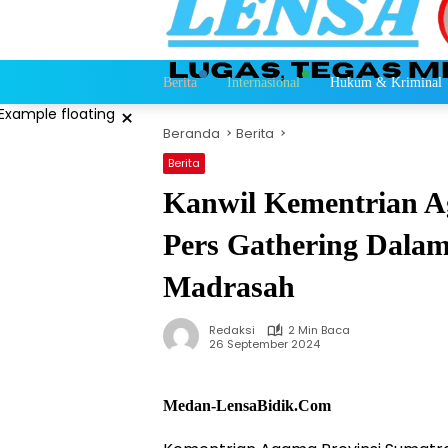
Langsung
ke
konten
Berita
Internasional
Hukum & Kriminal
×
Beranda
Berita
Berita
Kanwil Kementrian 
Pers Gathering Dalam
Madrasah
Redaksi
2 Min Baca
26 September 2024
Medan-LensaBidik.Com