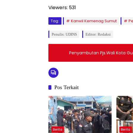
Viewers:
531
Tag:
Kanwil Kemenag Sumut
Pe
Penulis: UDINS
Editor: Redaksi
Penyambutan Pjs.Wali Kota Gun
Pos Terkait
Berita
Berita