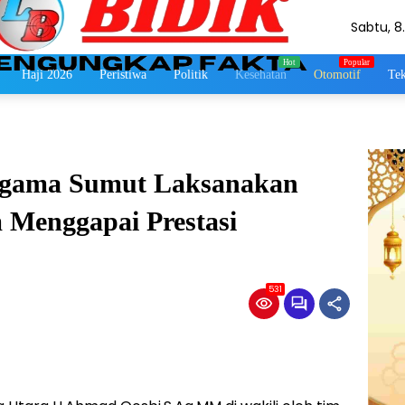
Sabtu, 8
Agustus
2026
Haji 2026
Peristiwa
Politik
Kesehatan
Otomotif
Tek
Agama Sumut Laksanakan
 Menggapai Prestasi
531