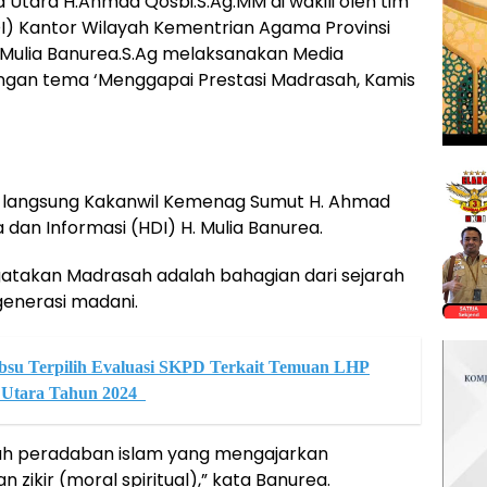
Utara H.Ahmad Qosbi.S.Ag.MM di wakili oleh tim
I) Kantor Wilayah Kementrian Agama Provinsi
Mulia Banurea.S.Ag melaksanakan Media
gan tema ‘Menggapai Prestasi Madrasah, Kamis
ka langsung Kakanwil Kemenag Sumut H. Ahmad
dan Informasi (HDI) H. Mulia Banurea.
akan Madrasah adalah bahagian dari sejarah
enerasi madani.
su Terpilih Evaluasi SKPD Terkait Temuan LHP
 Utara Tahun 2024
rah peradaban islam yang mengajarkan
 zikir (moral spiritual),” kata Banurea.