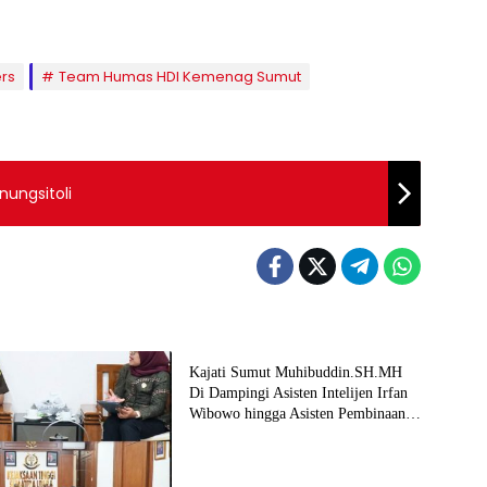
rs
Team Humas HDI Kemenag Sumut
ungsitoli
Berita
Kajati Sumut Muhibuddin.SH.MH
Di Dampingi Asisten Intelijen Irfan
Wibowo hingga Asisten Pembinaan
Herlina Setyorini Sidak Kejari Binjai