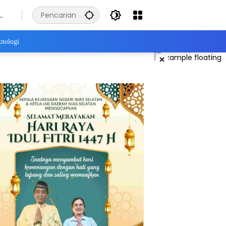
nologi
×