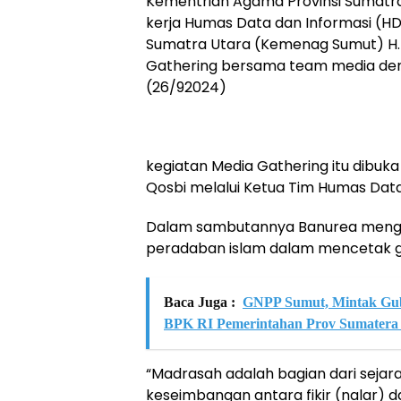
Kementrian Agama Provinsi Sumatra 
kerja Humas Data dan Informasi (HD
Sumatra Utara (Kemenag Sumut) H.
Gathering bersama team media den
(26/92024)
kegiatan Media Gathering itu dibu
Qosbi melalui Ketua Tim Humas Data 
Dalam sambutannya Banurea mengat
peradaban islam dalam mencetak g
Baca Juga :
GNPP Sumut, Mintak Gub
BPK RI Pemerintahan Prov Sumatera
“Madrasah adalah bagian dari seja
keseimbangan antara fikir (nalar) dan