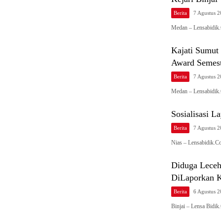
Berita
7 Agustus 
Medan – Lensabidik.
Kajati Sumut
Award Semest
Berita
7 Agustus 
Medan – Lensabidik.
Sosialisasi 
Berita
7 Agustus 
Nias – Lensabidik.C
Diduga Leceh
DiLaporkan Ke
Berita
6 Agustus 
Binjai – Lensa Bidi