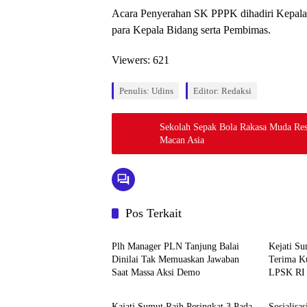
Acara Penyerahan SK PPPK dihadiri Kepal
para Kepala Bidang serta Pembimas.
Viewers:
621
Penulis: Udins
Editor: Redaksi
Sekolah Sepak Bola Rakasa Muda R
Macan Asia
Pos Terkait
Berita
Berita
Plh Manager PLN Tanjung Balai
Kejati S
Dinilai Tak Memuaskan Jawaban
Terima K
Saat Massa Aksi Demo
LPSK RI
Berita
Berita
Kajati Sumut Raih Peringkat 3 Pada
Sosialisa