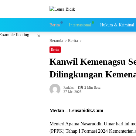
Langsung
ke
konten
Berita
Internasional
Hukum & Kriminal
×
Beranda
Berita
Berita
Kanwil Kemenagsu S
Dilingkungan Kemen
Redaksi
2 Min Baca
27 Mei 2025
Medan – Lensabidik.Com
Menteri Agama Nasaruddin Umar hari ini mel
(PPPK) Tahap I Formasi 2024 Kementerian A