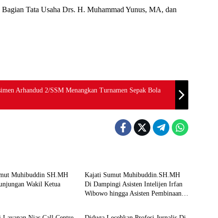
a Bagian Tata Usaha Drs. H. Muhammad Yunus, MA, dan
esimen Arhandud 2/SSM Menangkan Turnamen Sepak Bola
Berita
umut Muhibuddin SH.MH
Kajati Sumut Muhibuddin.SH.MH
unjungan Wakil Ketua
Di Dampingi Asisten Intelijen Irfan
Wibowo hingga Asisten Pembinaan
Berita
Herlina Setyorini Sidak Kejari Binjai
si Layanan Nias Call Centre
Diduga Lecehkan Profesi Jurnalis Di