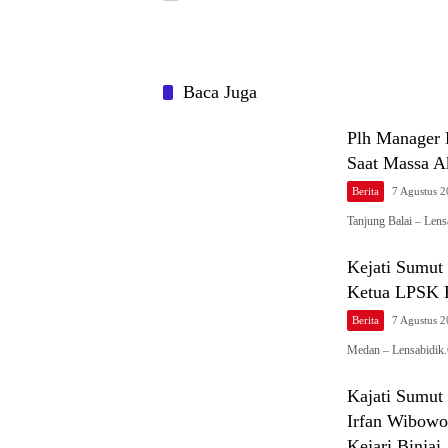
Baca Juga
Plh Manager 
Saat Massa 
Berita
7 Agustus 
Tanjung Balai – Len
Kejati Sumu
Ketua LPSK 
Berita
7 Agustus 
Medan – Lensabidik
Kajati Sumut
Irfan Wibowo
Kejari Binjai