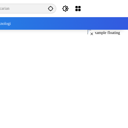
nologi
×