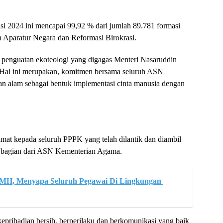
 2024 ini mencapai 99,92 % dari jumlah 89.781 formasi
 Aparatur Negara dan Reformasi Birokrasi.
 penguatan ekoteologi yang digagas Menteri Nasaruddin
Hal ini merupakan, komitmen bersama seluruh ASN
n alam sebagai bentuk implementasi cinta manusia dengan
at kepada seluruh PPPK yang telah dilantik dan diambil
i bagian dari ASN Kementerian Agama.
.MH, Menyapa Seluruh Pegawai Di Lingkungan
ribadian bersih, berperilaku dan berkomunikasi yang baik