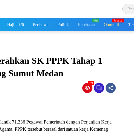
Haji 2026
Peristiwa
Politik
Kesehatan
Otomotif
Tek
erahkan SK PPPK Tahap 1
ag Sumut Medan
621
antik 71.336 Pegawai Pemerintah dengan Perjanjian Kerja
gama. PPPK tersebut berasal dari satuan kerja Kemenag