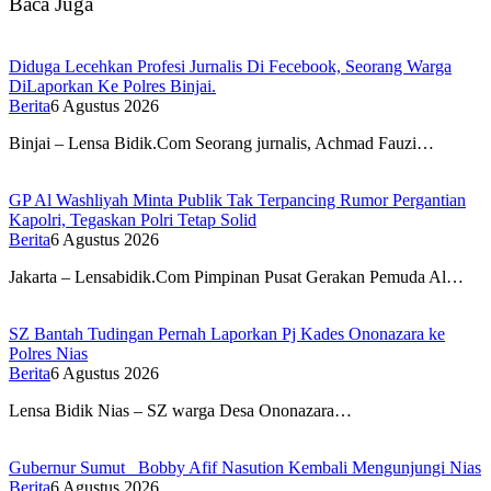
Baca Juga
Diduga Lecehkan Profesi Jurnalis Di Fecebook, Seorang Warga
DiLaporkan Ke Polres Binjai.
Berita
6 Agustus 2026
Binjai – Lensa Bidik.Com Seorang jurnalis, Achmad Fauzi…
GP Al Washliyah Minta Publik Tak Terpancing Rumor Pergantian
Kapolri, Tegaskan Polri Tetap Solid
Berita
6 Agustus 2026
Jakarta – Lensabidik.Com Pimpinan Pusat Gerakan Pemuda Al…
SZ Bantah Tudingan Pernah Laporkan Pj Kades Ononazara ke
Polres Nias
Berita
6 Agustus 2026
Lensa Bidik Nias – SZ warga Desa Ononazara…
Gubernur Sumut Bobby Afif Nasution Kembali Mengunjungi Nias
Berita
6 Agustus 2026