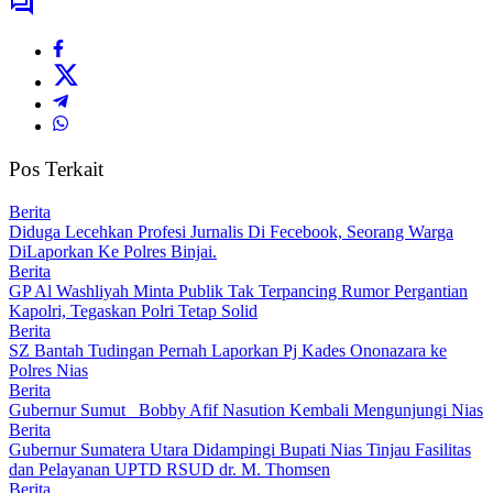
Pos Terkait
Berita
Diduga Lecehkan Profesi Jurnalis Di Fecebook, Seorang Warga
DiLaporkan Ke Polres Binjai.
Berita
GP Al Washliyah Minta Publik Tak Terpancing Rumor Pergantian
Kapolri, Tegaskan Polri Tetap Solid
Berita
SZ Bantah Tudingan Pernah Laporkan Pj Kades Ononazara ke
Polres Nias
Berita
Gubernur Sumut Bobby Afif Nasution Kembali Mengunjungi Nias
Berita
Gubernur Sumatera Utara Didampingi Bupati Nias Tinjau Fasilitas
dan Pelayanan UPTD RSUD dr. M. Thomsen
Berita