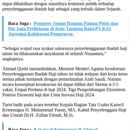
dapat dibuktikan dengan massifnya testimoni publik terhadap
penyelenggaraan ibadah haji sebagai yang terbaik dalam Sejarah.
Baca Juga :
Pemprov Sumut Bangun Palang Pintu dan
Pos Jaga Perlintasan di Kota Tanjung Balai,PT.KAI
Apresiasi Kaloborasi Pemprovsu.
“Sebagai wujud rasa syukur suksesnya penyelenggaraan ibadah haji
tahun ini dilaksanakan tasyakuran di seluruh Nusantara,”
ungkapnya.
Ahmad Qosbi menambahkan, Menurut Menteri Agama kesuksesan
Penyelenggaraan Ibadah Haji tahun ini tidak terlepas dari kerja keras
semua pihak termasuk dengan pemerintahan Arab Saudi. Namun
secara konseptual kesuksesan ini dapat dilihat dari Skema 4-3-5
yakni, Empat Perdana di haji 2024, Tiga Pengembangan Ekosistem
Potensi Ekonomi haji dan Lima Inovasi Haji 2024.
Turut hadir pada acara tersebut Kepala Bagian Tata Usaha Kanwil
Kemenagsu H. Muhammad Yunus, MA, Kabid Penyelenggara Haji
dan Umrah Dr.H. Zulfan Efendi, M.Si.
Baca Juga :
Kakanwil Kemenagsu H.Ahmad