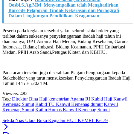
Qosbi.S.Ag.MM Menyampaikan telah Menghadirkan
Barcode Pelaporan Tindak Kekerasan dan Pornografi
Dalam Lingkungan Pendidikan Keagamaan
Peserta pada kegiatan tersebut yakni seluruh stakeholder yang
terlibat dalam suksesnya penyelenggaraan ibadah haji tahun ini
diantaranya, UPT Asrama Haji Medan, Bidang Kesehatan, Garuda
Indonesia, Bidang Imigrasi, Bidang Keamanan, PPIH Embarkasi
Medan, PPIH Arab Saudi,Petugas Kloter, dan KBIHU.
Pada acara tersebut juga diserahkan Piagam Penghargaan kepada
Stakeholder yang turut mensukseskan Penyelenggaraan Ibadah Haji
Tahun 1445 H /2024 M.
Viewers:
482
Tag:
Direktur Bina Haji kementrian Agama RI
Kabid Haji Kanwil
Kemenag Sumut
Kabid TU Kanwil Kemenag dumut
Kanwil
Kemenag Sumut
Katim Humas Kanwil Kemenag Sumut
Sekda Nias Utara Buka Kegiatan HUT KEMRI Ke-79