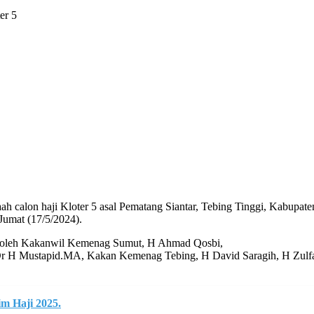
er 5
ah calon haji Kloter 5 asal Pematang Siantar, Tebing Tinggi, Kabupat
umat (17/5/2024).
nya oleh Kakanwil Kemenag Sumut, H Ahmad Qosbi,
r H Mustapid.MA, Kakan Kemenag Tebing, H David Saragih, H Zulfan 
m Haji 2025.