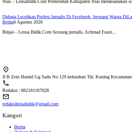
Nias – Lensabidik.Com Pemerintah Kabupaten Nias melaksanakan so
Diduga Lecehkan Profesi Jurnalis Di Fecebook, Seorang Warga DiLa
Berita
6 Agustus 2026
Binjai – Lensa Bidik.Com Seorang jurnalis, Achmad Fauzi…
Jl B Zein Hamid Gg Sado No 129 kelurahan Titi, Kuning Kecamatan
Redaksi : 082181187028
redaksilensabidik@gmail.com
Kategori
Berita