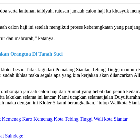
doa serta lantunan talbiyah, ratusan jamaah calon haji itu khusyuk m
aah calon haji ini setelah mengikuti proses keberangkatan yang panjan
ur dan mabrurah,” katanya.
akan Orangtua Di Tanah Suci
loter besar. Tidak lagi dari Pematang Siantar, Tebing Tinggi maupun 
lau sudah ikhlas maka segala apa yang kita kerjakan akan dilancarkan 
 rombongan jamaah calon haji dari Sumut yang hebat dan penuh kedamai
ita lakukan selama ini lancar. Kami ucapkan selamat jalan Duyufurr
maka dengan ini Kloter 5 kami berangkatkan,” tutup Walikota Sianta
t
Kemenag Karo
Kemenag Kota Tebing Tinggi
Wali kota Siantar
at Saindege!