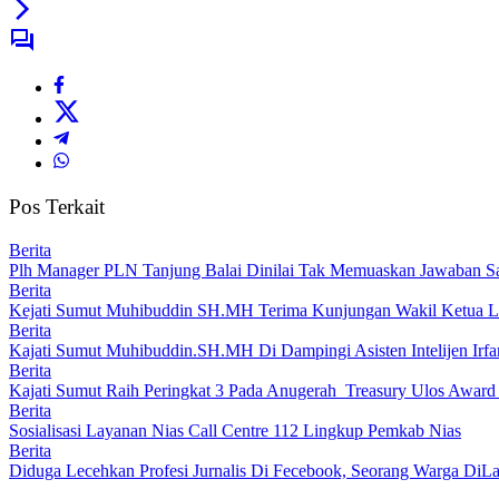
Pos Terkait
Berita
Plh Manager PLN Tanjung Balai Dinilai Tak Memuaskan Jawaban S
Berita
Kejati Sumut Muhibuddin SH.MH Terima Kunjungan Wakil Ketua 
Berita
Kajati Sumut Muhibuddin.SH.MH Di Dampingi Asisten Intelijen Irfan
Berita
Kajati Sumut Raih Peringkat 3 Pada Anugerah Treasury Ulos Award
Berita
Sosialisasi Layanan Nias Call Centre 112 Lingkup Pemkab Nias
Berita
Diduga Lecehkan Profesi Jurnalis Di Fecebook, Seorang Warga DiLa