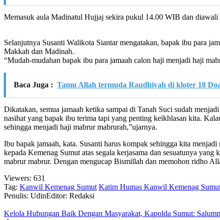
Memasuk aula Madinatul Hujjaj sekira pukul 14.00 WIB dan diawali 
Selanjutnya Susanti Walikota Siantar mengatakan, bapak ibu para jam
Makkah dan Madinah.
“Mudah-mudahan bapak ibu para jamaah calon haji menjadi haji mabr
Baca Juga :
Tamu Allah termuda Raudhiyah di kloter 18 Do
Dikatakan, semua jamaah ketika sampai di Tanah Suci sudah menjadi k
nasihat yang bapak ibu terima tapi yang penting keikhlasan kita. Ka
sehingga menjadi haji mabrur mabrurah,”ujarnya.
Ibu bapak jamaah, kata. Susanti harus kompak sehingga kita menjadi
kepada Kemenag Sumut atas segala kerjasama dan sesuatunya yang k
mabrur mabrur. Dengan mengucap Bismillah dan memohon ridho Allah 
Viewers:
631
Tag:
Kanwil Kemenag Sumut
Katim Humas Kanwil Kemenag Sumu
Penulis: Udin
Editor: Redaksi
Kelola Hubungan Baik Dengan Masyarakat, Kapolda Sumut: Salump