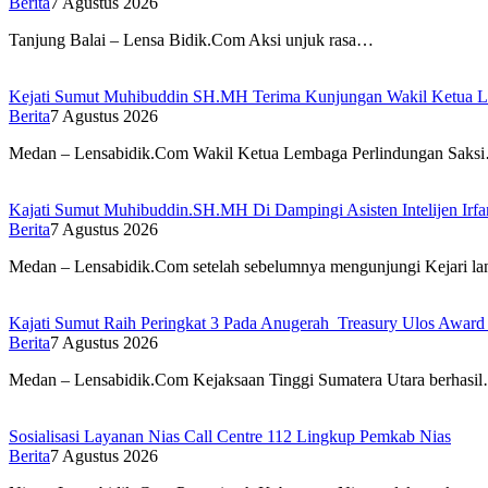
Berita
7 Agustus 2026
Tanjung Balai – Lensa Bidik.Com Aksi unjuk rasa…
Kejati Sumut Muhibuddin SH.MH Terima Kunjungan Wakil Ketua 
Berita
7 Agustus 2026
Medan – Lensabidik.Com Wakil Ketua Lembaga Perlindungan Saks
Kajati Sumut Muhibuddin.SH.MH Di Dampingi Asisten Intelijen Irfan
Berita
7 Agustus 2026
Medan – Lensabidik.Com setelah sebelumnya mengunjungi Kejari l
Kajati Sumut Raih Peringkat 3 Pada Anugerah Treasury Ulos Award
Berita
7 Agustus 2026
Medan – Lensabidik.Com Kejaksaan Tinggi Sumatera Utara berhasi
Sosialisasi Layanan Nias Call Centre 112 Lingkup Pemkab Nias
Berita
7 Agustus 2026