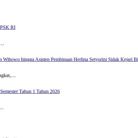
LPSK RI
i…
 Wibowo hingga Asisten Pembinaan Herlina Setyorini Sidak Kejari Bi
angkat,…
 Semester Tahun 1 Tahun 2026
l…