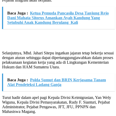
Pejabat Imigrasi akan berjalan.
Baca Juga :
Ketua Pemuda Pancasila Desa Tanjung Rejo
Dani Mahata Sitorus Amankan Ayah Kandung Yang
Setubuhi Anak Kandung Berulang Kali
Selanjutnya, Mhd. Jahari Sitepu ingatkan jajaran tetap bekerja sesuai
dengan aturan sehingga dapat dipertanggungjawabkan dalam proses
pelaksanaan kegiatan kerja yang ada di Lingkungan Kementerian
Hukum dan HAM Sumatera Utara.
Baca Juga :
Polda Sumut dan BRIN Kerjasama Tanam
Alat Pendeteksi Ladang Ganja
Turut hadir dalam apel pagi Kepala Divisi Keimigrasian, Yan Wely
Wiguna, Kepala Divisi Pemasyarakatan, Rudy F. Sianturi, Pejabat
Administrator, Pejabat Pengawas, JFT, JFU, PPNPN dan
Mahasiswa Magang.