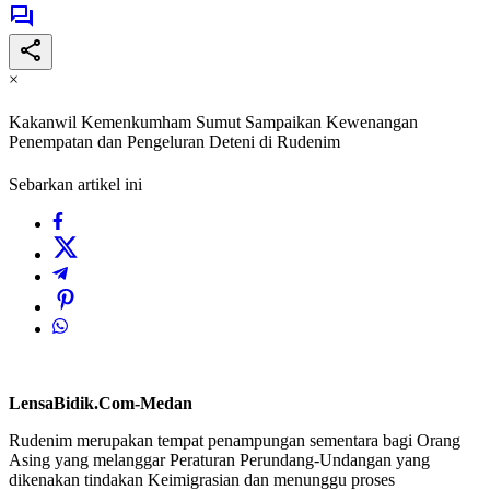
×
Kakanwil Kemenkumham Sumut Sampaikan Kewenangan
Penempatan dan Pengeluran Deteni di Rudenim
Sebarkan artikel ini
LensaBidik.Com-Medan
Rudenim merupakan tempat penampungan sementara bagi Orang
Asing yang melanggar Peraturan Perundang-Undangan yang
dikenakan tindakan Keimigrasian dan menunggu proses