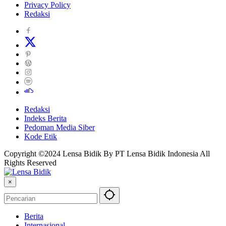
Privacy Policy
Redaksi
Redaksi
Indeks Berita
Pedoman Media Siber
Kode Etik
Copyright ©2024 Lensa Bidik By PT Lensa Bidik Indonesia All
Rights Reserved
×
Berita
Internasional