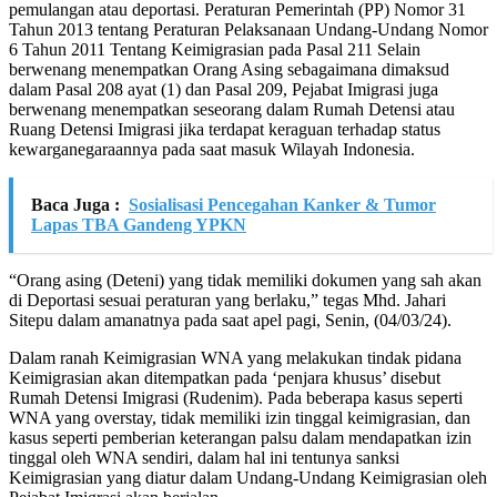
pemulangan atau deportasi. Peraturan Pemerintah (PP) Nomor 31
Tahun 2013 tentang Peraturan Pelaksanaan Undang-Undang Nomor
6 Tahun 2011 Tentang Keimigrasian pada Pasal 211 Selain
berwenang menempatkan Orang Asing sebagaimana dimaksud
dalam Pasal 208 ayat (1) dan Pasal 209, Pejabat Imigrasi juga
berwenang menempatkan seseorang dalam Rumah Detensi atau
Ruang Detensi Imigrasi jika terdapat keraguan terhadap status
kewarganegaraannya pada saat masuk Wilayah Indonesia.
Baca Juga :
Sosialisasi Pencegahan Kanker & Tumor
Lapas TBA Gandeng YPKN
“Orang asing (Deteni) yang tidak memiliki dokumen yang sah akan
di Deportasi sesuai peraturan yang berlaku,” tegas Mhd. Jahari
Sitepu dalam amanatnya pada saat apel pagi, Senin, (04/03/24).
Dalam ranah Keimigrasian WNA yang melakukan tindak pidana
Keimigrasian akan ditempatkan pada ‘penjara khusus’ disebut
Rumah Detensi Imigrasi (Rudenim). Pada beberapa kasus seperti
WNA yang overstay, tidak memiliki izin tinggal keimigrasian, dan
kasus seperti pemberian keterangan palsu dalam mendapatkan izin
tinggal oleh WNA sendiri, dalam hal ini tentunya sanksi
Keimigrasian yang diatur dalam Undang-Undang Keimigrasian oleh