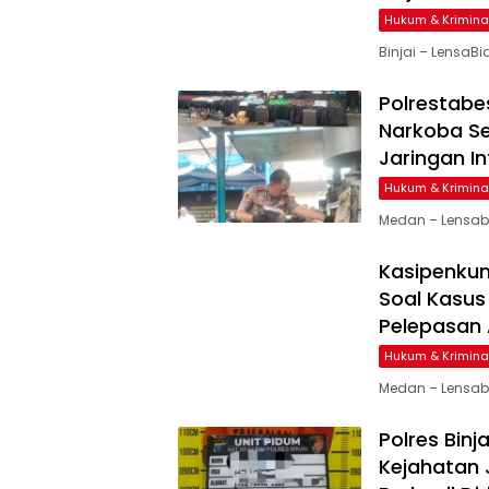
Hukum & Krimina
Binjai – LensaB
Polrestab
Narkoba Se
Jaringan I
Hukum & Krimina
Medan – Lensab
Kasipenkum
Soal Kasu
Pelepasan 
Hukum & Krimina
Medan – Lensabi
Polres Bin
Kejahatan 