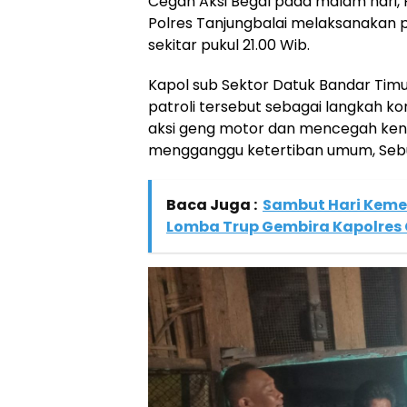
Cegah Aksi Begal pada malam hari, 
Polres Tanjungbalai melaksanakan pa
sekitar pukul 21.00 Wib.
Kapol sub Sektor Datuk Bandar Timu
patroli tersebut sebagai langkah 
aksi geng motor dan mencegah ken
mengganggu ketertiban umum, Seb
Baca Juga :
Sambut Hari Kemer
Lomba Trup Gembira Kapolres