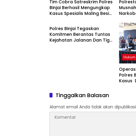
Tim Cobra Satreskrim Polres
Polres
Binjai Berhasil Mengungkap
Musnah
Kasus Spesialis Maling Besi
Narkoba
Hukum & Kriminal
Tower Di Binjai Barat .
Miliar 
Jaringa
Polres Binjai Tegaskan
Komitmen Berantas Tuntas
Kejahatan Jalanan Dan Tiga
Pelaku Begal Modus Baru
Berhasil Diringkus Tim Cobra
Hukum 
Operasi
Polres 
Kasus 
Polres 
Komitm
Tinggalkan Balasan
Di Wil
Alamat email Anda tidak akan dipublikasi