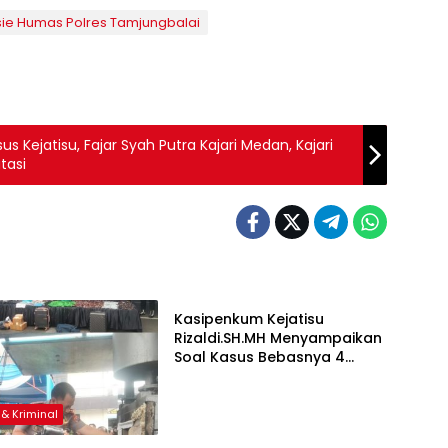
ie Humas Polres Tamjungbalai
s Kejatisu, Fajar Syah Putra Kajari Medan, Kajari
tasi
Hukum & Kriminal
Kasipenkum Kejatisu
Rizaldi.SH.MH Menyampaikan
Soal Kasus Bebasnya 4
Terdakwa Dalam Kasus
Pelepasan Aset Perkebunan
PTPN ll JPU, Akan Banding
& Kriminal