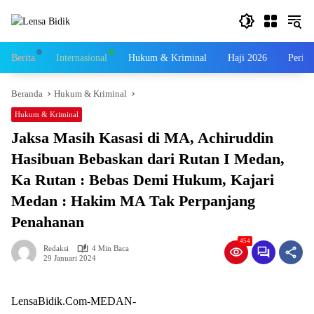
Langsung
ke
konten
Berita
Internasional
Hukum & Kriminal
Haji 2026
Perist
Beranda
Hukum & Kriminal
Hukum & Kriminal
Jaksa Masih Kasasi di MA, Achiruddin
Hasibuan Bebaskan dari Rutan I Medan,
Ka Rutan : Bebas Demi Hukum, Kajari
Medan : Hakim MA Tak Perpanjang
Penahanan
454
Redaksi
4 Min Baca
29 Januari 2024
LensaBidik.Com-MEDAN-