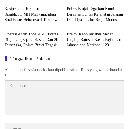
Kasipenkum Kejatisu
Polres Binjai Tegaskan Komitmen
Rizaldi.SH.MH Menyampaikan
Berantas Tuntas Kejahatan Jalanan
Soal Kasus Bebasnya 4 Terdakwa
Dan Tiga Pelaku Begal Modus
Hukum & Kriminal
Hukum & Kriminal
Dalam Kasus Pelepasan Aset
Baru Berhasil Diringkus Tim
Perkebunan PTPN ll JPU, Akan
Cobra
Operasi Antik Toba 2026, Polres
Bravo..Kapolrestabes Medan
Banding
Binjai Ungkap 23 Kasus Dan 28
Ungkap Ratusan Kasus Kejahatan
Tersangka, Polres Binjai Tegaskan
Jalanan dan Narkoba, 129
Komitmen Perangi Narkoba Di
Kendaraan Curian Berhasil
Wilayah Hukumnya
Diamankan
Tinggalkan Balasan
Alamat email Anda tidak akan dipublikasikan.
Ruas yang wajib ditandai
*