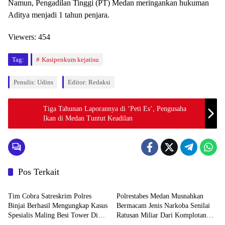
Namun, Pengadilan Tinggi (PT) Medan meringankan hukuman
Aditya menjadi 1 tahun penjara.
Viewers:
454
Tag:
Kasipenkum kejatisu
Penulis: Udins
Editor: Redaksi
Tiga Tahunan Laporannya di ‘Peti Es’, Pengusaha
Ikan di Medan Tuntut Keadilan
Pos Terkait
Hukum & Kriminal
Hukum & Kriminal
Tim Cobra Satreskrim Polres
Polrestabes Medan Musnahkan
Binjai Berhasil Mengungkap Kasus
Bermacam Jenis Narkoba Senilai
Spesialis Maling Besi Tower Di
Ratusan Miliar Dari Komplotan
Hukum & Kriminal
Hukum & Kriminal
Binjai Barat .
Jaringan Internasional