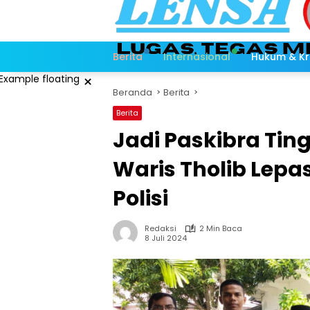
Langsung
ke
konten
Berita
Internasional
Hukum & Kr
×
Beranda
Berita
Berita
Jadi Paskibra Ting
Waris Tholib Lepa
Polisi
Redaksi
2 Min Baca
8 Juli 2024