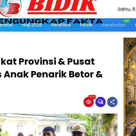
Sabtu, 8
Agustus
2026
iminal
Haji 2026
Peristiwa
Politik
Kesehatan
kat Provinsi & Pusat
s Anak Penarik Betor &
575