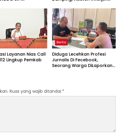
Irfan Wibowo hingga Asisten
Pembinaan Herlina Setyorini
Sidak Kejari Binjai
Berita
sasi Layanan Nias Call
Diduga Lecehkan Profesi
112 Lingkup Pemkab
Jurnalis Di Fecebook,
Seorang Warga DiLaporkan
Ke Polres Binjai.
kan.
Ruas yang wajib ditandai
*