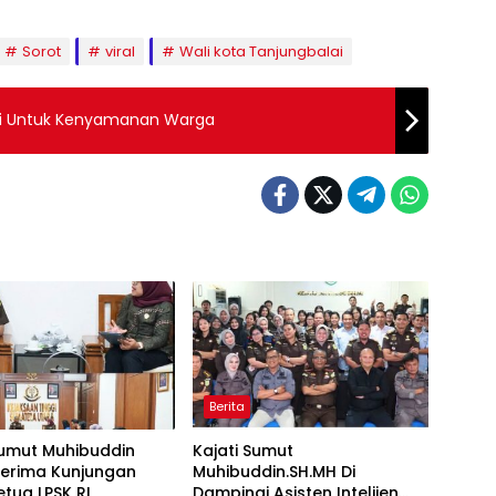
Sorot
viral
Wali kota Tanjungbalai
roli Untuk Kenyamanan Warga
Berita
Sumut Muhibuddin
Kajati Sumut
Terima Kunjungan
Muhibuddin.SH.MH Di
etua LPSK RI
Dampingi Asisten Intelijen