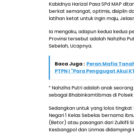
Kabidnya Harizal Pasa SPd MAP ditan
berkat semangat, optimis, disiplin 
latihan ketat untuk ingin maju, Jelas
Ia mengaku, adapun kedua kedua pel
Provinsi tersebut adalah Nahziha Put
Sebelah, Ucapnya.
Baca Juga :
Peran Mafia Tanah
PTPN I "Para Penggugat Akui K
” Nahziha Putri adalah anak seorang
sebagai Bhabinkamtibmas di Polsek
Sedangkan untuk yang lolos tingkat 
Negari 1 Kelas Sebelas bernama Ibn
(Betor) atau pasangan dari Zulkifli 
Kesbangpol dan Linmas didampingi