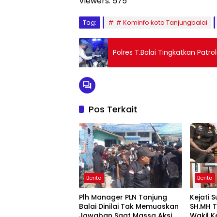
Viewers:
575
Tag:
# Kominfo kota Tanjungbalai
Polres T.Balai Tingkatkan Pat
Pos Terkait
Berita
Berita
Plh Manager PLN Tanjung
Kejati 
Balai Dinilai Tak Memuaskan
SH.MH 
Jawaban Saat Massa Aksi
Wakil K