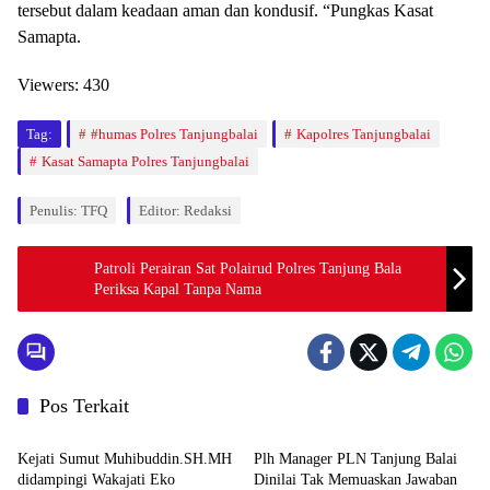
tersebut dalam keadaan aman dan kondusif. “Pungkas Kasat
Samapta.
Viewers:
430
Tag:
#humas Polres Tanjungbalai
Kapolres Tanjungbalai
Kasat Samapta Polres Tanjungbalai
Penulis: TFQ
Editor: Redaksi
Patroli Perairan Sat Polairud Polres Tanjung Bala
Periksa Kapal Tanpa Nama
Pos Terkait
Berita
Berita
Kejati Sumut Muhibuddin.SH.MH
Plh Manager PLN Tanjung Balai
didampingi Wakajati Eko
Dinilai Tak Memuaskan Jawaban