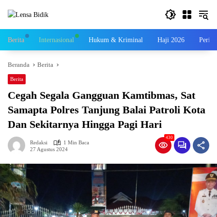
Langsung
ke
konten
Berita
Internasional
Hukum & Kriminal
Haji 2026
Perist
Beranda
Berita
Berita
Cegah Segala Gangguan Kamtibmas, Sat
Samapta Polres Tanjung Balai Patroli Kota
Dan Sekitarnya Hingga Pagi Hari
430
Redaksi
1 Min Baca
27 Agustus 2024