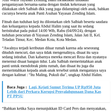
penganiayaan bersama-sama dengan tindak kekerasan yang
dilakukan oleh Salbiah dkk yang juga didampingi oleh anak, bahkan
cucunya beserta anak Panti Asuhan Yayasan Zending Islam.
Fitnah dan tuduhan keji itu dilontarkan oleh Salbiah beserta saudara
dan keluarganya kepada Abdul Halim yang saat itu sedang
beristirahat pada pukul 14:00 Wib, Rabu (04/09/24), dengan
tuduhan pencurian di Yayasan Zending Islam, Jalan Jati II, Kel.
Teladan Timur, Kec. Medan Kota, Kota Medan.
“Awalnya terjadi keributan diluar rumah karena ada seseorang
dituduh mencuri, dan saya tidak mengenalinya, disaat itu saya
sedang istirahat. Dan kabarnya mereka mencari Reza dan nyatanya
menemui disaat bangun tidur. Lalu Salbiah memerintahkan anak
panti untuk mendobrak pintu rumah, dan disaat itu juga dia
memerintahkan kepada anak-anak tersebut untuk menganiaya saya
dengan kalimat : “Itu Maling, Pukuli dia”, ungkap Abdul Halim.
Baca Juga :
Lagi, Kejati Sumut Terima UP Rp950 Juta
Lebih dari Perkara Korupsi Penyalahgunaan Dana Kas
PT PPSU
“Bahkan ketika Saya menunjukkan ID Card Pers dan menyatakan,