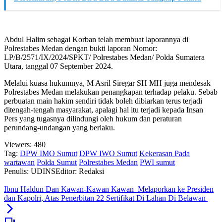
Abdul Halim sebagai Korban telah membuat laporannya di
Polrestabes Medan dengan bukti laporan Nomor:
LP/B/2571/IX/2024/SPKT/ Polrestabes Medan/ Polda Sumatera
Utara, tanggal 07 September 2024.
Melalui kuasa hukumnya, M Asril Siregar SH MH juga mendesak
Polrestabes Medan melakukan penangkapan terhadap pelaku. Sebab
perbuatan main hakim sendiri tidak boleh dibiarkan terus terjadi
ditengah-tengah masyarakat, apalagi hal itu terjadi kepada Insan
Pers yang tugasnya dilindungi oleh hukum dan peraturan
perundang-undangan yang berlaku.
Viewers:
480
Tag:
DPW IMO Sumut
DPW IWO Sumut
Kekerasan Pada
wartawan
Polda Sumut
Polrestabes Medan
PWI sumut
Penulis: UDINS
Editor: Redaksi
Ibnu Haldun Dan Kawan-Kawan Kawan Melaporkan ke Presiden
dan Kapolri, Atas Penerbitan 22 Sertifikat Di Lahan Di Belawan