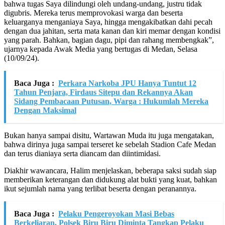
bahwa tugas Saya dilindungi oleh undang-undang, justru tidak
digubris. Mereka terus memprovokasi warga dan beserta
keluarganya menganiaya Saya, hingga mengakibatkan dahi pecah
dengan dua jahitan, serta mata kanan dan kiri memar dengan kondisi
yang parah. Bahkan, bagian dagu, pipi dan rahang membengkak”,
ujarnya kepada Awak Media yang bertugas di Medan, Selasa
(10/09/24).
Baca Juga :
Perkara Narkoba JPU Hanya Tuntut 12
Tahun Penjara, Firdaus Sitepu dan Rekannya Akan
Sidang Pembacaan Putusan, Warga : Hukumlah Mereka
Dengan Maksimal
Bukan hanya sampai disitu, Wartawan Muda itu juga mengatakan,
bahwa dirinya juga sampai terseret ke sebelah Stadion Cafe Medan
dan terus dianiaya serta diancam dan diintimidasi.
Diakhir wawancara, Halim menjelaskan, beberapa saksi sudah siap
memberikan keterangan dan didukung alat bukti yang kuat, bahkan
ikut sejumlah nama yang terlibat beserta dengan peranannya.
Baca Juga :
Pelaku Pengeroyokan Masi Bebas
Berkeliaran, Polsek Biru Biru Diminta Tangkap Pelaku