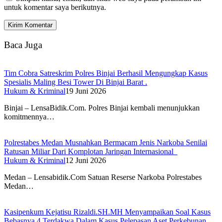
untuk komentar saya berikutnya.
Baca Juga
Tim Cobra Satreskrim Polres Binjai Berhasil Mengungkap Kasus
Spesialis Maling Besi Tower Di Binjai Barat .
Hukum & Kriminal
19 Juni 2026
Binjai – LensaBidik.Com. Polres Binjai kembali menunjukkan
komitmennya…
Polrestabes Medan Musnahkan Bermacam Jenis Narkoba Senilai
Ratusan Miliar Dari Komplotan Jaringan Internasional
Hukum & Kriminal
12 Juni 2026
Medan – Lensabidik.Com Satuan Reserse Narkoba Polrestabes
Medan…
Kasipenkum Kejatisu Rizaldi.SH.MH Menyampaikan Soal Kasus
Bebasnya 4 Terdakwa Dalam Kasus Pelepasan Aset Perkebunan