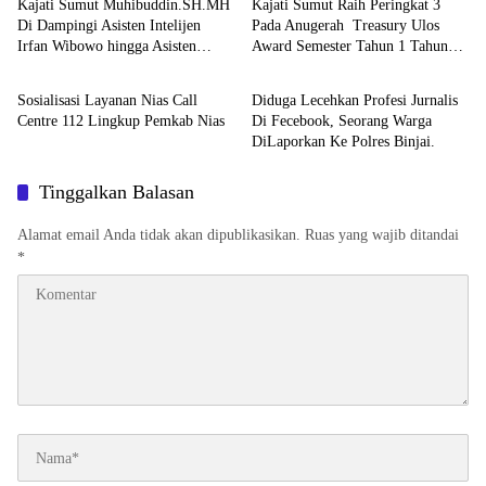
Kajati Sumut Muhibuddin.SH.MH
Kajati Sumut Raih Peringkat 3
Di Dampingi Asisten Intelijen
Pada Anugerah Treasury Ulos
Irfan Wibowo hingga Asisten
Award Semester Tahun 1 Tahun
Berita
Berita
Pembinaan Herlina Setyorini Sidak
2026
Kejari Binjai
Sosialisasi Layanan Nias Call
Diduga Lecehkan Profesi Jurnalis
Centre 112 Lingkup Pemkab Nias
Di Fecebook, Seorang Warga
DiLaporkan Ke Polres Binjai.
Tinggalkan Balasan
Alamat email Anda tidak akan dipublikasikan.
Ruas yang wajib ditandai
*