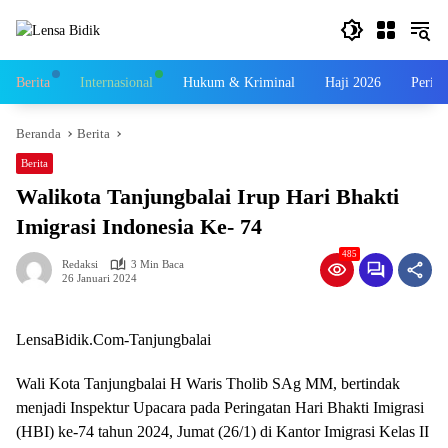
Langsung
ke
konten
Berita
Internasional
Hukum & Kriminal
Haji 2026
Perist
Beranda
Berita
Berita
Walikota Tanjungbalai Irup Hari Bhakti
Imigrasi Indonesia Ke- 74
485
Redaksi
3 Min Baca
26 Januari 2024
LensaBidik.Com-Tanjungbalai
Wali Kota Tanjungbalai H Waris Tholib SAg MM, bertindak
menjadi Inspektur Upacara pada Peringatan Hari Bhakti Imigrasi
(HBI) ke-74 tahun 2024, Jumat (26/1) di Kantor Imigrasi Kelas II