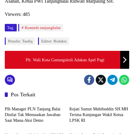
Asahan, Ketua PWI Tanjungbalai Ridwan Marpaung SH.
Viewers:
485
Tag:
Kominfo tanjungbalai
Penulis: Taufiq
Editor: Redaksi
Plt. Wali Kota Gunungsitoli Adakan Apel Pagi
Pos Terkait
Berita
Berita
Plh Manager PLN Tanjung Balai
Kejati Sumut Muhibuddin SH.MH
Dinilai Tak Memuaskan Jawaban
Terima Kunjungan Wakil Ketua
Saat Massa Aksi Demo
LPSK RI
Berita
Berita