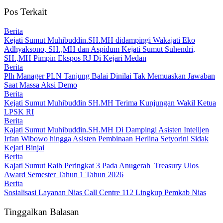
Pos Terkait
Berita
Kejati Sumut Muhibuddin.SH.MH didampingi Wakajati Eko
Adhyaksono, SH.,MH dan Aspidum Kejati Sumut Suhendri,
SH.,MH Pimpin Ekspos RJ Di Kejari Medan
Berita
Plh Manager PLN Tanjung Balai Dinilai Tak Memuaskan Jawaban
Saat Massa Aksi Demo
Berita
Kejati Sumut Muhibuddin SH.MH Terima Kunjungan Wakil Ketua
LPSK RI
Berita
Kajati Sumut Muhibuddin.SH.MH Di Dampingi Asisten Intelijen
Irfan Wibowo hingga Asisten Pembinaan Herlina Setyorini Sidak
Kejari Binjai
Berita
Kajati Sumut Raih Peringkat 3 Pada Anugerah Treasury Ulos
Award Semester Tahun 1 Tahun 2026
Berita
Sosialisasi Layanan Nias Call Centre 112 Lingkup Pemkab Nias
Tinggalkan Balasan