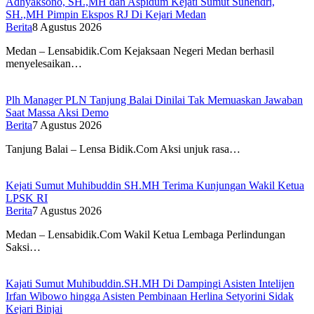
Adhyaksono, SH.,MH dan Aspidum Kejati Sumut Suhendri,
SH.,MH Pimpin Ekspos RJ Di Kejari Medan
Berita
8 Agustus 2026
Medan – Lensabidik.Com Kejaksaan Negeri Medan berhasil
menyelesaikan…
Plh Manager PLN Tanjung Balai Dinilai Tak Memuaskan Jawaban
Saat Massa Aksi Demo
Berita
7 Agustus 2026
Tanjung Balai – Lensa Bidik.Com Aksi unjuk rasa…
Kejati Sumut Muhibuddin SH.MH Terima Kunjungan Wakil Ketua
LPSK RI
Berita
7 Agustus 2026
Medan – Lensabidik.Com Wakil Ketua Lembaga Perlindungan
Saksi…
Kajati Sumut Muhibuddin.SH.MH Di Dampingi Asisten Intelijen
Irfan Wibowo hingga Asisten Pembinaan Herlina Setyorini Sidak
Kejari Binjai