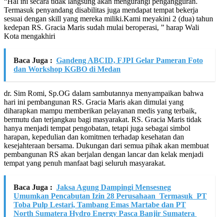
“Hal ini secara tidak langsung akan mengurangi pengangguran.
Termasuk penyandang disabilitas juga mendapat tempat bekerja
sesuai dengan skill yang mereka miliki.Kami meyakini 2 (dua) tahun
kedepan RS. Gracia Maris sudah mulai beroperasi, ” harap Wali
Kota mengakhiri
Baca Juga :
Gandeng ABCID, FJPI Gelar Pameran Foto
dan Workshop KGBO di Medan
dr. Sim Romi, Sp.OG dalam sambutannya menyampaikan bahwa
hari ini pembangunan RS. Gracia Maris akan dimulai yang
diharapkan mampu memberikan pelayanan medis yang terbaik,
bermutu dan terjangkau bagi masyarakat. RS. Gracia Maris tidak
hanya menjadi tempat pengobatan, tetapi juga sebagai simbol
harapan, kepedulian dan komitmen terhadap kesehatan dan
kesejahteraan bersama. Dukungan dari semua pihak akan membuat
pembangunan RS akan berjalan dengan lancar dan kelak menjadi
tempat yang penuh manfaat bagi seluruh masyarakat.
Baca Juga :
Jaksa Agung Dampingi Mensesneg
Umumkan Pencabutan Izin 28 Perusahaan Termasuk PT
Toba Pulp Lestari, Tambang Emas Martabe dan PT
North Sumatera Hydro Energy Pasca Banjir Sumatera