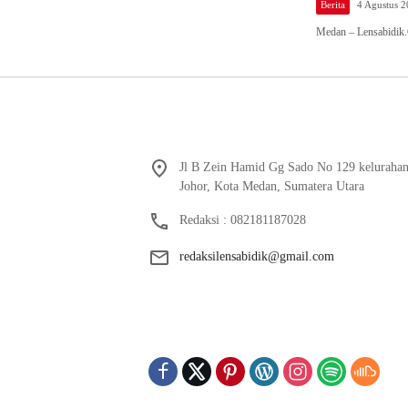
Berita
4 Agustus 
Medan – Lensabidik.
Jl B Zein Hamid Gg Sado No 129 keluraha
Johor, Kota Medan, Sumatera Utara
Redaksi : 082181187028
redaksilensabidik@gmail.com