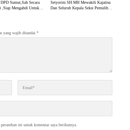
a DPD Sumut,Sah Secara
Setyorini.SH.MH Mewakili Kajatisu
i ,Siap Mengabdi Untuk
Dan Seluruh Kepala Seksi Pemulihan
an Indonesia
Aset Kejari Se Sumut Mengikuti
FGD Bersama Kepala Pemulihan
Aset Kejagung RI
s yang wajib ditandai
*
 peramban ini untuk komentar saya berikutnya.