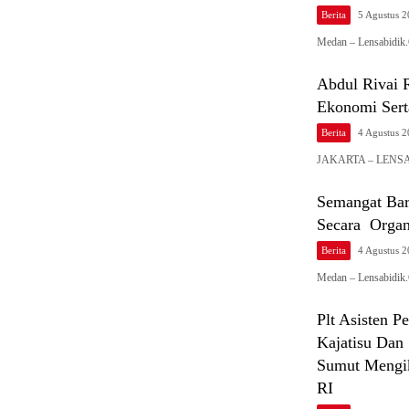
Berita
5 Agustus 
Medan – Lensabidik
Abdul Rivai 
Ekonomi Sert
Berita
4 Agustus 
JAKARTA – LENSABI
Semangat Ba
Secara Organ
Berita
4 Agustus 
Medan – Lensabidik
Plt Asisten 
Kajatisu Dan 
Sumut Mengik
RI