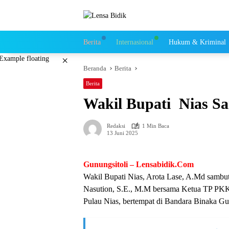
Langsung
ke
konten
Berita
Internasional
Hukum & Kriminal
×
Beranda
Berita
Berita
Wakil Bupati Nias S
Redaksi
1 Min Baca
13 Juni 2025
Gunungsitoli – Lensabidik.Com
Wakil Bupati Nias, Arota Lase, A.Md sambu
Nasution, S.E., M.M bersama Ketua TP PKK
Pulau Nias, bertempat di Bandara Binaka Gun