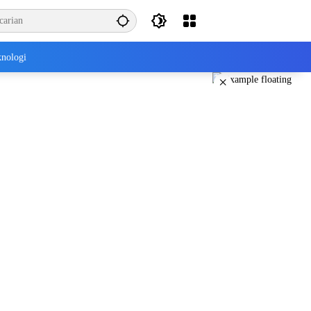
nologi
×