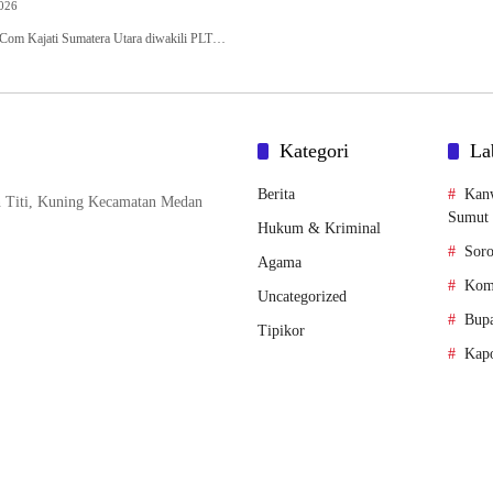
2026
Com Kajati Sumatera Utara diwakili PLT…
Kategori
La
Berita
Kan
n Titi, Kuning Kecamatan Medan
Sumut
Hukum & Kriminal
Soro
Agama
Komi
Uncategorized
Bupa
Tipikor
Kapo