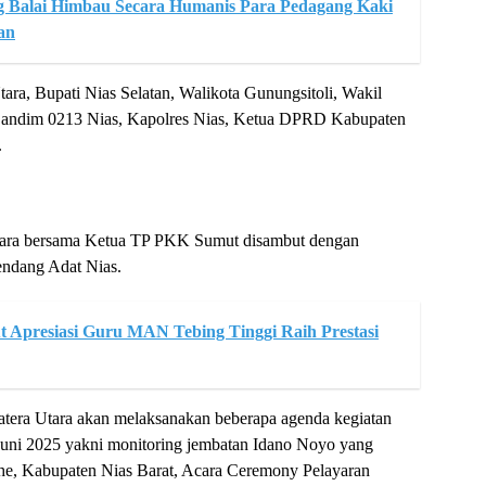
ng Balai Himbau Secara Humanis Para Pedagang Kaki
an
tara, Bupati Nias Selatan, Walikota Gunungsitoli, Wakil
 Dandim 0213 Nias, Kapolres Nias, Ketua DPRD Kabupaten
.
Utara bersama Ketua TP PKK Sumut disambut dengan
endang Adat Nias.
Apresiasi Guru MAN Tebing Tinggi Raih Prestasi
atera Utara akan melaksanakan beberapa agenda kegiatan
4 Juni 2025 yakni monitoring jembatan Idano Noyo yang
he, Kabupaten Nias Barat, Acara Ceremony Pelayaran