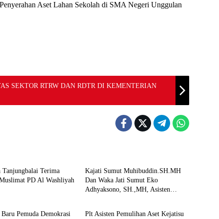
 Penyerahan Aset Lahan Sekolah di SMA Negeri Unggulan
NTAS SEKTOR RTRW DAN RDTR DI KEMENTERIAN
Berita
 Tanjungbalai Terima
Kajati Sumut Muhibuddin.SH.MH
 Muslimat PD Al Washliyah
Dan Waka Jati Sumut Eko
Adhyaksono, SH.,MH, Asisten
Berita
Pembinaan Herlina setyorini dan
Asintel Irfan Wibowo,Sidak Kajari
 Baru Pemuda Demokrasi
Plt Asisten Pemulihan Aset Kejatisu
Medan