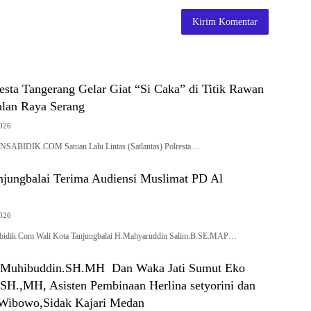
resta Tangerang Gelar Giat “Si Caka” di Titik Rawan
alan Raya Serang
2026
BIDIK.COM Satuan Lalu Lintas (Satlantas) Polresta…
njungbalai Terima Audiensi Muslimat PD Al
2026
sabidik.Com Wali Kota Tanjungbalai H.Mahyaruddin Salim.B.SE.MAP…
t Muhibuddin.SH.MH Dan Waka Jati Sumut Eko
SH.,MH, Asisten Pembinaan Herlina setyorini dan
n Wibowo,Sidak Kajari Medan