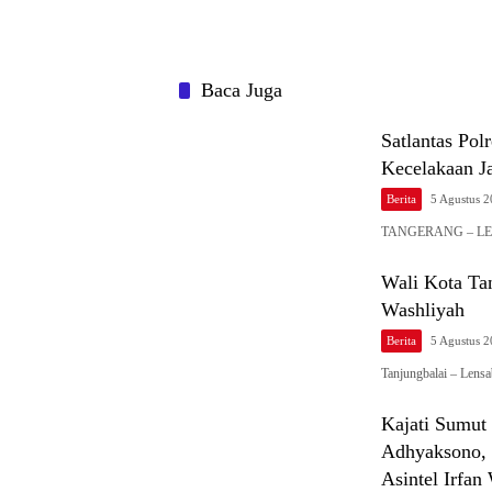
Baca Juga
Satlantas Pol
Kecelakaan J
Berita
5 Agustus 
TANGERANG – LENSA
Wali Kota Ta
Washliyah
Berita
5 Agustus 
Tanjungbalai – Len
Kajati Sumu
Adhyaksono, 
Asintel Irfa