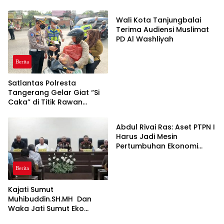
Wali Kota Tanjungbalai
Terima Audiensi Muslimat
PD Al Washliyah
Berita
Satlantas Polresta
Tangerang Gelar Giat “Si
Caka” di Titik Rawan
Berita
Kecelakaan Jalan Raya
Serang
Abdul Rivai Ras: Aset PTPN I
Harus Jadi Mesin
Pertumbuhan Ekonomi
Serta mendukung
Ketahanan Pangan
Berita
Nasional
Kajati Sumut
Muhibuddin.SH.MH Dan
Waka Jati Sumut Eko
Berita
Berita
Adhyaksono, SH.,MH,