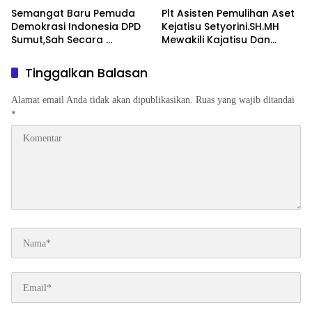
Asisten Pembinaan Herlina
Semangat Baru Pemuda
Plt Asisten Pemulihan Aset
setyorini dan Asintel Irfan
Demokrasi Indonesia DPD
Kejatisu Setyorini.SH.MH
Wibowo,Sidak Kajari Medan
Sumut,Sah Secara
Mewakili Kajatisu Dan
Organisasi ,Siap Mengabdi
Seluruh Kepala Seksi
Untuk Rakyat Dan
Pemulihan Aset Kejari Se
Tinggalkan Balasan
Indonesia
Sumut Mengikuti FGD
Bersama Kepala
Alamat email Anda tidak akan dipublikasikan.
Ruas yang wajib ditandai
Pemulihan Aset Kejagung
*
RI