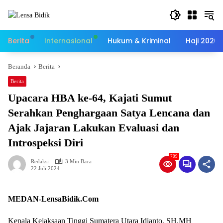
Langsung
ke
konten
Berita
Internasional
Hukum & Kriminal
Haji 2026
Beranda
Berita
Berita
Upacara HBA ke-64, Kajati Sumut
Serahkan Penghargaan Satya Lencana dan
Ajak Jajaran Lakukan Evaluasi dan
Introspeksi Diri
709
Redaksi
3 Min Baca
22 Juli 2024
MEDAN-LensaBidik.Com
Kepala Kejaksaan Tinggi Sumatera Utara Idianto, SH,MH