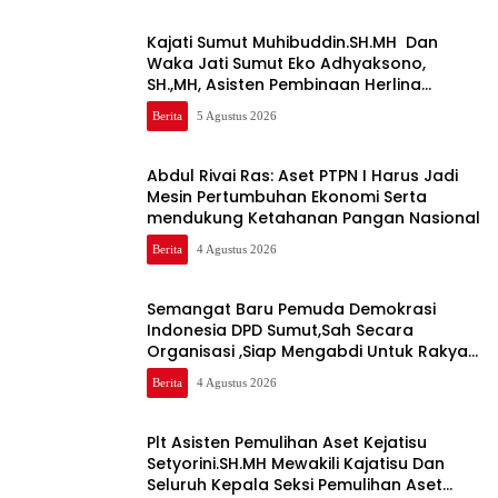
Kajati Sumut Muhibuddin.SH.MH Dan
Waka Jati Sumut Eko Adhyaksono,
SH.,MH, Asisten Pembinaan Herlina
setyorini dan Asintel Irfan Wibowo,Sidak
Berita
5 Agustus 2026
Kajari Medan
Abdul Rivai Ras: Aset PTPN I Harus Jadi
Mesin Pertumbuhan Ekonomi Serta
mendukung Ketahanan Pangan Nasional
Berita
4 Agustus 2026
Semangat Baru Pemuda Demokrasi
Indonesia DPD Sumut,Sah Secara
Organisasi ,Siap Mengabdi Untuk Rakyat
Dan Indonesia
Berita
4 Agustus 2026
Plt Asisten Pemulihan Aset Kejatisu
Setyorini.SH.MH Mewakili Kajatisu Dan
Seluruh Kepala Seksi Pemulihan Aset