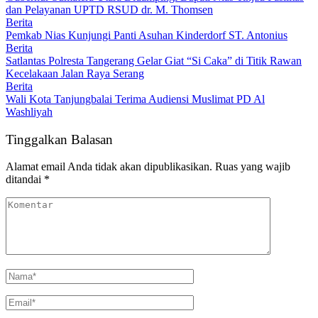
dan Pelayanan UPTD RSUD dr. M. Thomsen
Berita
Pemkab Nias Kunjungi Panti Asuhan Kinderdorf ST. Antonius
Berita
Satlantas Polresta Tangerang Gelar Giat “Si Caka” di Titik Rawan
Kecelakaan Jalan Raya Serang
Berita
Wali Kota Tanjungbalai Terima Audiensi Muslimat PD Al
Washliyah
Tinggalkan Balasan
Alamat email Anda tidak akan dipublikasikan.
Ruas yang wajib
ditandai
*