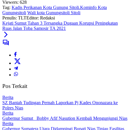
Viewers:
628
Tag:
Kadis Perikanan Kota Gunung Sitoli.Kominfo Kota
Gunungsitoli
Wali kota Gunungsitoli Sitoli
Penulis: TLT
Editor: Redaksi
Kejati Sumut Tahan 3 Tersangka Dugaan Korupsi Peningkatan
Ruas Jalan Toba Samosir TA 2021
Pos Terkait
Berita
SZ Bantah Tudingan Pernah Laporkan Pj Kades Ononazara ke
Polres Nias
Berita
Gubernur Sumut Bobby Afif Nasution Kembali Mengunjungi Nias
Berita
Gubernur Sumatera Utara Didampingi Bupati Nias Tinjau Fasilitas