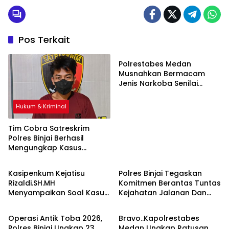
Pos Terkait
Hukum & Kriminal
Polrestabes Medan
Musnahkan Bermacam
Jenis Narkoba Senilai
Ratusan Miliar Dari
Komplotan Jaringan
Hukum & Kriminal
Internasional
Tim Cobra Satreskrim
Polres Binjai Berhasil
Mengungkap Kasus
Hukum & Kriminal
Hukum & Kriminal
Spesialis Maling Besi Tower
Di Binjai Barat .
Kasipenkum Kejatisu
Polres Binjai Tegaskan
Rizaldi.SH.MH
Komitmen Berantas Tuntas
Menyampaikan Soal Kasus
Kejahatan Jalanan Dan
Hukum & Kriminal
Hukum & Kriminal
Bebasnya 4 Terdakwa
Tiga Pelaku Begal Modus
Dalam Kasus Pelepasan
Baru Berhasil Diringkus Tim
Operasi Antik Toba 2026,
Bravo..Kapolrestabes
Aset Perkebunan PTPN ll
Cobra
Polres Binjai Ungkap 23
Medan Ungkap Ratusan