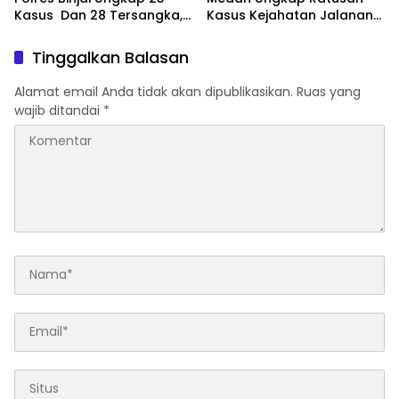
JPU, Akan Banding
Kasus Dan 28 Tersangka,
Kasus Kejahatan Jalanan
Polres Binjai Tegaskan
dan Narkoba, 129
Komitmen Perangi
Kendaraan Curian Berhasil
Tinggalkan Balasan
Narkoba Di Wilayah
Diamankan
Hukumnya
Alamat email Anda tidak akan dipublikasikan.
Ruas yang
wajib ditandai
*