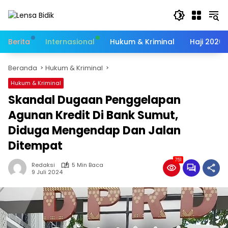
Langsung
ke
konten
Berita
Internasional
Hukum & Kriminal
Haji 2026
Beranda
Hukum & Kriminal
Hukum & Kriminal
Skandal Dugaan Penggelapan
Agunan Kredit Di Bank Sumut,
Diduga Mengendap Dan Jalan
Ditempat
751
Redaksi
5 Min Baca
9 Juli 2024