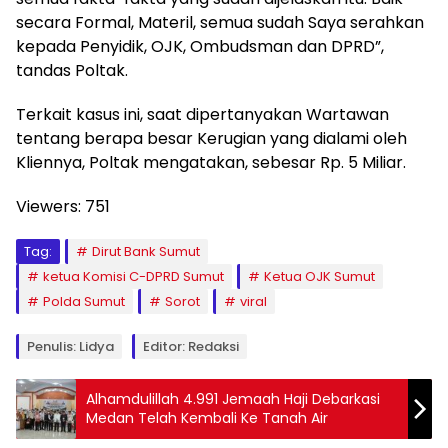
secara Formal, Materil, semua sudah Saya serahkan
kepada Penyidik, OJK, Ombudsman dan DPRD”,
tandas Poltak.
Terkait kasus ini, saat dipertanyakan Wartawan
tentang berapa besar Kerugian yang dialami oleh
Kliennya, Poltak mengatakan, sebesar Rp. 5 Miliar.
Viewers:
751
Tag:
Dirut Bank Sumut
ketua Komisi C-DPRD Sumut
Ketua OJK Sumut
Polda Sumut
Sorot
viral
Penulis: Lidya
Editor: Redaksi
Alhamdulillah 4.991 Jemaah Haji Debarkasi
Medan Telah Kembali Ke Tanah Air