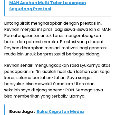
MAN Asahan Multi Talenta dengan
Segudang Prestasi
Lintong Sirait mengharapkan dengan prestasi ini,
Reyhan menjadi inspirasi bagi siswa-siswa lain di MAN
Pematangsiantar untuk terus mengembangkan
bakat dan potensi mereka. Prestasi yang dicapai
Reyhan diharapkan menjadi motivasi bagi generasi
muda lain untuk berprestasi di berbagai bidang.
Reyhan sendiri mengungkapkan rasa syukurnya atas
pencapaian ini. “Ini adalah hasil dari latihan dan kerja
keras selama bertahun-tahun. Saya sangat
bersyukur bisa mewakili Sumatera Utara dan
sekolah saya di ajang sebesar PON. Semoga saya
bisa memberikan yang terbaik,” ujarnya.
Baca Juga :
Buka Kegiatan Media