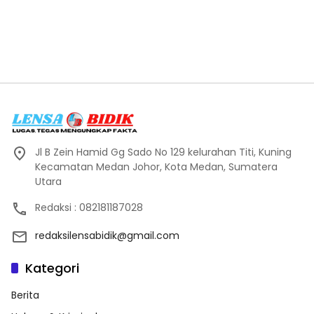
Jl B Zein Hamid Gg Sado No 129 kelurahan Titi, Kuning
Kecamatan Medan Johor, Kota Medan, Sumatera
Utara
Redaksi : 082181187028
redaksilensabidik@gmail.com
Kategori
Berita