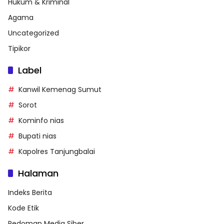
Hukum & Kriminal
Agama
Uncategorized
Tipikor
Label
Kanwil Kemenag Sumut
Sorot
Kominfo nias
Bupati nias
Kapolres Tanjungbalai
Halaman
Indeks Berita
Kode Etik
Pedoman Media Siber