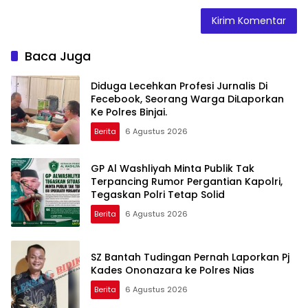
Baca Juga
Diduga Lecehkan Profesi Jurnalis Di
Fecebook, Seorang Warga DiLaporkan
Ke Polres Binjai.
Berita
6 Agustus 2026
GP Al Washliyah Minta Publik Tak
Terpancing Rumor Pergantian Kapolri,
Tegaskan Polri Tetap Solid
Berita
6 Agustus 2026
SZ Bantah Tudingan Pernah Laporkan Pj
Kades Ononazara ke Polres Nias
Berita
6 Agustus 2026