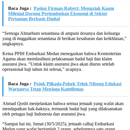
Baca Juga :
Paslon Firman-Robert: Mengajak Kaum
Milenial Dorong Pertumbuhan Ekonomi di Sektor
Pertanian Berbasis Digital
“Semoga Almarhum senantiasa di ampuni dosanya dan keluarga
yang di tinggalkan senantiasa di berikan kesabaran dan keikhlasan,”
ungkapnya.
Ketua PPIH Embarkasi Medan menegaskan bahwa Kementerian
Agama akan memfasilitasi pelaksanaan badal haji dan klaim
asuransi jiwa. “Untuk klaim asuransi jiwa akan diurus setelah
operasional haji tahun ini selesai,” ucapnya.
Baca Juga :
Pojok Pilkada,Polsek Teluk Nibung Edukasi
Warganya Tetap Menjaga Kamtibmas
Ahmad Qosbi menjelaskan bahwa semua jemaah yang wafat akan
mendapatkan hak-haknya, termasuk badal haji yang dilaksanakan
oleh petugas haji Indonesia dan asuransi jiwa.
“Sampai hai ini, Jumat (30/5/2025), jemaah calhaj Embarkasi
Medan yang wafat berjumlah 2 orang, sebelumnya satu orang