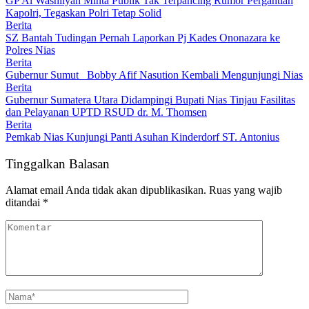
GP Al Washliyah Minta Publik Tak Terpancing Rumor Pergantian
Kapolri, Tegaskan Polri Tetap Solid
Berita
SZ Bantah Tudingan Pernah Laporkan Pj Kades Ononazara ke
Polres Nias
Berita
Gubernur Sumut Bobby Afif Nasution Kembali Mengunjungi Nias
Berita
Gubernur Sumatera Utara Didampingi Bupati Nias Tinjau Fasilitas
dan Pelayanan UPTD RSUD dr. M. Thomsen
Berita
Pemkab Nias Kunjungi Panti Asuhan Kinderdorf ST. Antonius
Tinggalkan Balasan
Alamat email Anda tidak akan dipublikasikan.
Ruas yang wajib
ditandai
*