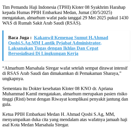
Tim Pemandu Haji Indonesia (TPHI) Kloter 08 Syakhrim Harahap
kepada Humas PPIH Embarkasi Medan, Jumat (30/5/2025)
mengatakan, almarhum wafat pada tanggal 29 Mei 2025 pukul 1430
WAS di Rumah Sakit Arab Saudi (RSAS).
Baca Juga :
Kakanwil Kemenag Sumut H.Ahmad
Qosbi,S.Ag.MM Lantik Pejabat Administrator,
Laksanakan Tugas dengan Ikhlas Dan Cepat
Bersosialisasi Di Lingkungan Kerja
“Almarhum Marsahala Siregar wafat setelah sempat dirawat intensif
di RSAS Arab Saudi dan dimakamkan di Pemakaman Sharaya,”
ungkapnya.
Sementara itu Dokter kesehatan Kloter 08 KNO dr. Apriana
Muhammad Kamil mengatakan, almarhum merupakan pasien risiko
tinggi (Risti) berat dengan Riwayat komplikasi penyakit jantung dan
gula.
Ketua PPIH Embarkasi Medan H. Ahmad Qosbi S.Ag, MM,
menyampaikan duka cita yang mendalam atas wafatnya jamaah haji
asal Kota Medan Marsahala Siregar.