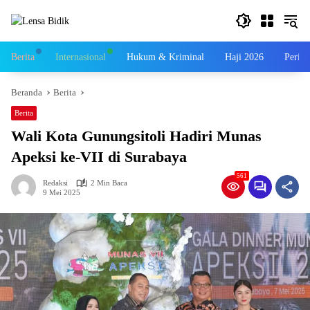
Langsung
ke
konten
Berita
Internasional
Hukum & Kriminal
Haji 2026
Perist
Beranda
Berita
Berita
Wali Kota Gunungsitoli Hadiri Munas
Apeksi ke-VII di Surabaya
561
Redaksi
2 Min Baca
9 Mei 2025