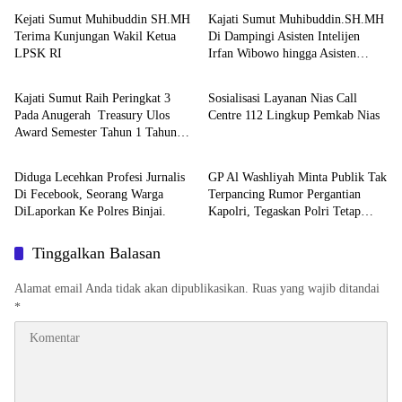
Kejati Sumut Muhibuddin SH.MH
Kajati Sumut Muhibuddin.SH.MH
Terima Kunjungan Wakil Ketua
Di Dampingi Asisten Intelijen
LPSK RI
Irfan Wibowo hingga Asisten
Berita
Berita
Pembinaan Herlina Setyorini Sidak
Kejari Binjai
Kajati Sumut Raih Peringkat 3
Sosialisasi Layanan Nias Call
Pada Anugerah Treasury Ulos
Centre 112 Lingkup Pemkab Nias
Award Semester Tahun 1 Tahun
Berita
Berita
2026
Diduga Lecehkan Profesi Jurnalis
GP Al Washliyah Minta Publik Tak
Di Fecebook, Seorang Warga
Terpancing Rumor Pergantian
DiLaporkan Ke Polres Binjai.
Kapolri, Tegaskan Polri Tetap
Solid
Tinggalkan Balasan
Alamat email Anda tidak akan dipublikasikan.
Ruas yang wajib ditandai
*