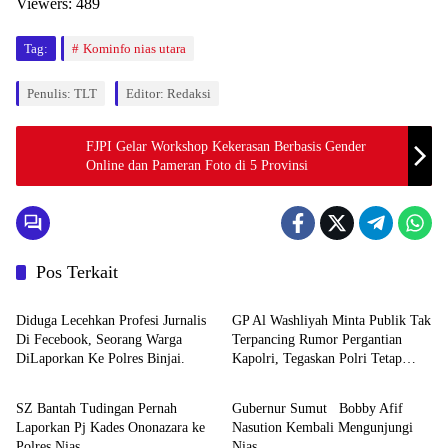
Viewers:
489
Tag:
Kominfo nias utara
Penulis: TLT
Editor: Redaksi
FJPI Gelar Workshop Kekerasan Berbasis Gender
Online dan Pameran Foto di 5 Provinsi
Pos Terkait
Berita
Berita
Diduga Lecehkan Profesi Jurnalis
GP Al Washliyah Minta Publik Tak
Di Fecebook, Seorang Warga
Terpancing Rumor Pergantian
DiLaporkan Ke Polres Binjai.
Kapolri, Tegaskan Polri Tetap
Berita
Berita
Solid
SZ Bantah Tudingan Pernah
Gubernur Sumut Bobby Afif
Laporkan Pj Kades Ononazara ke
Nasution Kembali Mengunjungi
Polres Nias
Nias