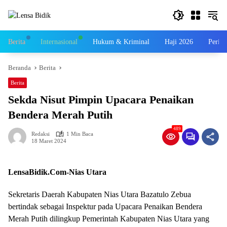
Langsung
ke
konten
Berita
Internasional
Hukum & Kriminal
Haji 2026
Perist
Beranda
Berita
Berita
Sekda Nisut Pimpin Upacara Penaikan
Bendera Merah Putih
489
Redaksi
1 Min Baca
18 Maret 2024
LensaBidik.Com-Nias Utara
Sekretaris Daerah Kabupaten Nias Utara Bazatulo Zebua
bertindak sebagai Inspektur pada Upacara Penaikan Bendera
Merah Putih dilingkup Pemerintah Kabupaten Nias Utara yang