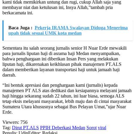
kami tidak memikirkan untung dan rugi, cukup Allah saja yang
membayar niat dan ketulusan ini, Insya Allah,”tambah pria
berkacamata ini.
Baca Juga :
Pekerja IRAMA Swalayan Diduga Menerima
upah tidak sesuai UMK kota medan
Sementara itu salah seorang jurnalis senior H Nuar Erde mewakili
para jurnalis liputan haji di asrama haji Medan menyampaikan,
bahwa penghargaan ini diberikan Insan Pers yang melakukan
liputan haji, dikarenakan keikhlasan pihak manajemen PT.ALS
dalam memberikan layanan transportasi haji untuk jamaah haji
daerah.
“Ini bentuk apresiasi dan penghargaan kami (jurnalis) kepada
manajemen PT ALS atas dedikasi dan kesiapannya melayani jamaah
haji hingga sekarang sudah 22 tahun, ini luar biasa, semoga ALS
tetap eksis melayani masyarakat, lebih maju dan di cintai masyarakat
Sumatera Utara khususnya sebagai Bus Pelayan Umat,”ujar Nuar
Erde.
Viewers:
756
Tag:
Dirut PT.ALS
PPIH Deberkasi Medan
Sorot
viral
Penulis: Udin
Editor: Redaksi