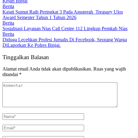
Kejari Binjai
Berita
Kajati Sumut Raih Peringkat 3 Pada Anugerah Treasury Ulos
Award Semester Tahun 1 Tahun 2026
Berita
Sosialisasi Layanan Nias Call Centre 112 Lingkup Pemkab Nias
Berita
Diduga Lecehkan Profesi Jurnalis Di Fecebook, Seorang Warga
DiLaporkan Ke Polres Binjai.
Tinggalkan Balasan
Alamat email Anda tidak akan dipublikasikan.
Ruas yang wajib
ditandai
*