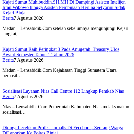
Kajati Sumut Muhibuddin.SH.MH Di Dampingi Asisten Intelijen
Irfan Wibowo hingga Asisten Pembinaan Herlina Setyorini Sidak
Kejari Binjai
Berita
7 Agustus 2026
Medan – Lensabidik.Com setelah sebelumnya mengunjungi Kejari
langkat,…
Kajati Sumut Raih Peringkat 3 Pada Anugerah Treasury Ulos
Award Semester Tahun 1 Tahun 2026
Berita
7 Agustus 2026
Medan – Lensabidik.Com Kejaksaan Tinggi Sumatera Utara
berhasil…
Sosialisasi Layanan Nias Call Centre 112 Lingkup Pemkab Nias
Berita
7 Agustus 2026
Nias – Lensabidik.Com Pemerintah Kabupaten Nias melaksanakan
sosialisasi…
Diduga Lecehkan Profesi Jurnalis Di Fecebook, Seorang Warga
DiLaporkan Ke Polres Binjai.