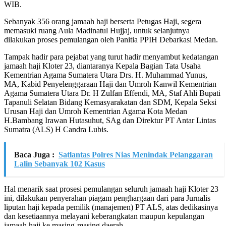
WIB.
Sebanyak 356 orang jamaah haji berserta Petugas Haji, segera
memasuki ruang Aula Madinatul Hujjaj, untuk selanjutnya
dilakukan proses pemulangan oleh Panitia PPIH Debarkasi Medan.
Tampak hadir para pejabat yang turut hadir menyambut kedatangan
jamaah haji Kloter 23, diantaranya Kepala Bagian Tata Usaha
Kementrian Agama Sumatera Utara Drs. H. Muhammad Yunus,
MA, Kabid Penyelenggaraan Haji dan Umroh Kanwil Kementrian
Agama Sumatera Utara Dr. H Zulfan Effendi, MA, Staf Ahli Bupati
Tapanuli Selatan Bidang Kemasyarakatan dan SDM, Kepala Seksi
Urusan Haji dan Umroh Kementrian Agama Kota Medan
H.Bambang Irawan Hutasuhut, SAg dan Direktur PT Antar Lintas
Sumatra (ALS) H Candra Lubis.
Baca Juga :
Satlantas Polres Nias Menindak Pelanggaran
Lalin Sebanyak 102 Kasus
Hal menarik saat prosesi pemulangan seluruh jamaah haji Kloter 23
ini, dilakukan penyerahan piagam penghargaan dari para Jurnalis
liputan haji kepada pemilik (manajemen) PT ALS, atas dedikasinya
dan kesetiaannya melayani keberangkatan maupun kepulangan
jamaah haji ke masing-masing daerah.