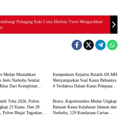
enyambangi Pedagang Kaki Lima Himbau Turut Mengarahkan
an
 Kriminal
Hukum & Kriminal
bes Medan Musnahkan
Kasipenkum Kejatisu Rizaldi.SH.MH
 Jenis Narkoba Senilai
Menyampaikan Soal Kasus Bebasnya
iliar Dari Komplotan
4 Terdakwa Dalam Kasus Pelepasan
 Kriminal
Hukum & Kriminal
Internasional
Aset Perkebunan PTPN ll JPU, Akan
Banding
ntik Toba 2026, Polres
Bravo..Kapolrestabes Medan Ungkap
ngkap 23 Kasus Dan 28
Ratusan Kasus Kejahatan Jalanan dan
, Polres Binjai Tegaskan
Narkoba, 129 Kendaraan Curian
 Perangi Narkoba Di
Berhasil Diamankan
 Hukumnya