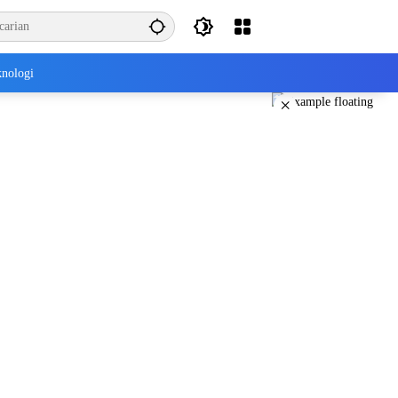
nologi
×