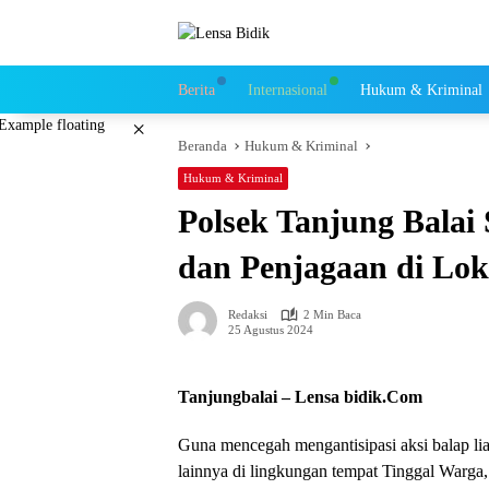
Langsung
ke
konten
Berita
Internasional
Hukum & Kriminal
×
Beranda
Hukum & Kriminal
Hukum & Kriminal
Polsek Tanjung Balai 
dan Penjagaan di Lok
Redaksi
2 Min Baca
25 Agustus 2024
Tanjungbalai – Lensa bidik.Com
Guna mencegah mengantisipasi aksi balap li
lainnya di lingkungan tempat Tinggal Warga, 