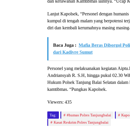
dan kerawanan Kamtibmas lainnya. “Ucap 
Lanjut Kapolsek, “Personel dengan humani
kumpul di tengah malam yang berpotensi te
diri dan kembali kerumahnya masing masing
Baca Juga :
Mafia Beras Diborgol Pol
dari Kadivre Sumut
Personel yang melaksanakan kegiatan Aiptu.
Andriansyah R. S.H, hingga pukul 02.30 Wib 
Hukum Polsek Tanjung Balai Selatan dalam 
kamtibmas. “Pungkas Kapolsek.
Viewers:
435
Tag:
#humas Polres Tanjungbalai
Kapol
Kasat Reskrim Polres Tanjungbalai