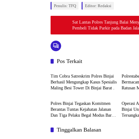
Penulis: TFQ
Editor: Redaksi
Sat Lantas Polres Tanjung Balai M
Pembeli Tidak Parkir pada Badan Jal
Pos Terkait
Hukum & Kriminal
Hukum &
Tim Cobra Satreskrim Polres Binjai
Polresta
Berhasil Mengungkap Kasus Spesialis
Bermacam
Maling Besi Tower Di Binjai Barat .
Ratusan M
Hukum & Kriminal
Hukum &
Jaringan 
Polres Binjai Tegaskan Komitmen
Operasi A
Berantas Tuntas Kejahatan Jalanan
Binjai U
Dan Tiga Pelaku Begal Modus Baru
Tersangka
Berhasil Diringkus Tim Cobra
Komitmen
Wilayah
Tinggalkan Balasan