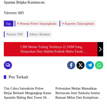
Spartan Bripka Kurniawan.
Viewers:
605
Tag:
#humas Polres Tanjungbalai
Kapolres Tanjungbalai
Penulis: FSP
Editor: Redaksi
LBH Medan Tuding Terbitnya 22 SHM Yang
Dilaporkan Ibnu Haldun Praktek Mafia Tanah,
Kapolda Sumut Diminta Tangkap Pelaku
Pos Terkait
Hukum & Kriminal
Hukum & Kriminal
Tim Cobra Satreskrim Polres
Polrestabes Medan Musnahkan
Binjai Berhasil Mengungkap Kasus
Bermacam Jenis Narkoba Senilai
Spesialis Maling Besi Tower Di
Ratusan Miliar Dari Komplotan
Hukum & Kriminal
Hukum & Kriminal
Binjai Barat .
Jaringan Internasional