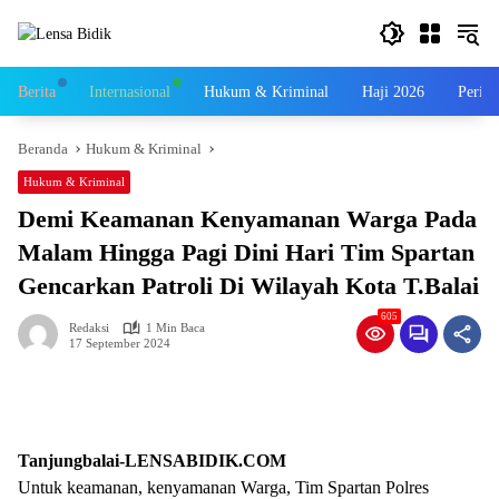
Langsung
ke
konten
Berita
Internasional
Hukum & Kriminal
Haji 2026
Perist
Beranda
Hukum & Kriminal
Hukum & Kriminal
Demi Keamanan Kenyamanan Warga Pada
Malam Hingga Pagi Dini Hari Tim Spartan
Gencarkan Patroli Di Wilayah Kota T.Balai
605
Redaksi
1 Min Baca
17 September 2024
Tanjungbalai-LENSABIDIK.COM
Untuk keamanan, kenyamanan Warga, Tim Spartan Polres