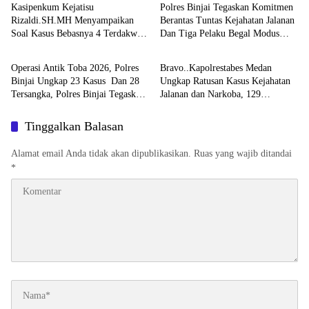
Kasipenkum Kejatisu
Polres Binjai Tegaskan Komitmen
Rizaldi.SH.MH Menyampaikan
Berantas Tuntas Kejahatan Jalanan
Soal Kasus Bebasnya 4 Terdakwa
Dan Tiga Pelaku Begal Modus
Hukum & Kriminal
Hukum & Kriminal
Dalam Kasus Pelepasan Aset
Baru Berhasil Diringkus Tim
Perkebunan PTPN ll JPU, Akan
Cobra
Operasi Antik Toba 2026, Polres
Bravo..Kapolrestabes Medan
Banding
Binjai Ungkap 23 Kasus Dan 28
Ungkap Ratusan Kasus Kejahatan
Tersangka, Polres Binjai Tegaskan
Jalanan dan Narkoba, 129
Komitmen Perangi Narkoba Di
Kendaraan Curian Berhasil
Wilayah Hukumnya
Diamankan
Tinggalkan Balasan
Alamat email Anda tidak akan dipublikasikan.
Ruas yang wajib ditandai
*