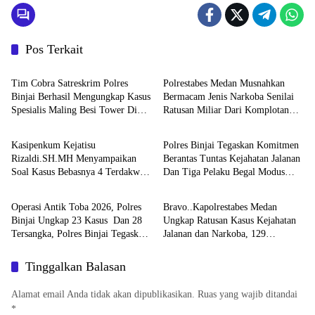
Pos Terkait
Hukum & Kriminal
Hukum & Kriminal
Tim Cobra Satreskrim Polres
Polrestabes Medan Musnahkan
Binjai Berhasil Mengungkap Kasus
Bermacam Jenis Narkoba Senilai
Spesialis Maling Besi Tower Di
Ratusan Miliar Dari Komplotan
Hukum & Kriminal
Hukum & Kriminal
Binjai Barat .
Jaringan Internasional
Kasipenkum Kejatisu
Polres Binjai Tegaskan Komitmen
Rizaldi.SH.MH Menyampaikan
Berantas Tuntas Kejahatan Jalanan
Soal Kasus Bebasnya 4 Terdakwa
Dan Tiga Pelaku Begal Modus
Hukum & Kriminal
Hukum & Kriminal
Dalam Kasus Pelepasan Aset
Baru Berhasil Diringkus Tim
Perkebunan PTPN ll JPU, Akan
Cobra
Operasi Antik Toba 2026, Polres
Bravo..Kapolrestabes Medan
Banding
Binjai Ungkap 23 Kasus Dan 28
Ungkap Ratusan Kasus Kejahatan
Tersangka, Polres Binjai Tegaskan
Jalanan dan Narkoba, 129
Komitmen Perangi Narkoba Di
Kendaraan Curian Berhasil
Wilayah Hukumnya
Diamankan
Tinggalkan Balasan
Alamat email Anda tidak akan dipublikasikan.
Ruas yang wajib ditandai
*