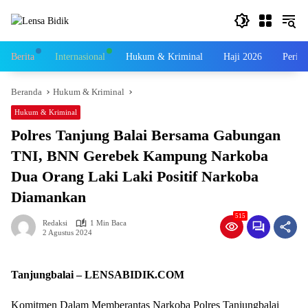
Langsung
ke
konten
Berita
Internasional
Hukum & Kriminal
Haji 2026
Perist
Beranda
Hukum & Kriminal
Hukum & Kriminal
Polres Tanjung Balai Bersama Gabungan
TNI, BNN Gerebek Kampung Narkoba
Dua Orang Laki Laki Positif Narkoba
Diamankan
515
Redaksi
1 Min Baca
2 Agustus 2024
Tanjungbalai – LENSABIDIK.COM
Komitmen Dalam Memberantas Narkoba Polres Tanjungbalai