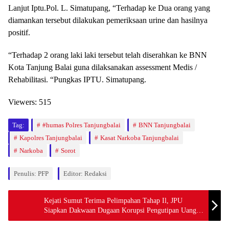
Lanjut Iptu.Pol. L. Simatupang, “Terhadap ke Dua orang yang
diamankan tersebut dilakukan pemeriksaan urine dan hasilnya
positif.
“Terhadap 2 orang laki laki tersebut telah diserahkan ke BNN
Kota Tanjung Balai guna dilaksanakan assessment Medis /
Rehabilitasi. “Pungkas IPTU. Simatupang.
Viewers:
515
Tag:
#humas Polres Tanjungbalai
BNN Tanjungbalai
Kapolres Tanjungbalai
Kasat Narkoba Tanjungbalai
Narkoba
Sorot
Penulis: PFP
Editor: Redaksi
Kejati Sumut Terima Pelimpahan Tahap Il, JPU
Siapkan Dakwaan Dugaan Korupsi Pengutipan Uang
Seleksi PPPK Kabupaten Madina TA 2023