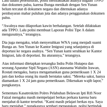
Lalu dalam penelusuran, polisi memfaktakan adanya dugaan TPPO
dan dokumen palsu, karena Bunga menikah dengan Sen Yunan
belum tercatat di dokumen negara dan ditemukan adanya
pembayaran mahar puluhan juta dan adanya penggunakan dokumen
palsu.
“Awalnya mau dilaporkan kawin berhalangan. Setelah difaktakan
ada TPPO. Lalu polisi membuat Laporan Polisi Tipe A dalam
mengusutnya,” terangnya.
Dia juga mengaku, telah menyerahkan WNA yang menjadi suami
Bunga an. Sen Yunan ke Kantor Imigrasi yang selanjutnya di
deportasi ke negara asalnya. “Sen Yunan kami serahkan ke Kantor
Imigrasi, lalu di deportasi. Itu aturannya,” terangnya.
Atas informasi ditetapkan tersangka Indra Polin Hutapea dan
seorang Aparatur Sipil Negara (ASN) atasnama Wahidin Irawan,
Rostati mengaku, hanya mengamankan guna pemeriksaan 1 X 24
jam dan kedua orang itu masih berstatus saksi. “Mereka saksi, hanya
diamankan 1 X 24 jam guna pemeriksaan. Dikenakan wajib lapor,”
pungkasnya.
Sementara Kasatreskrim Polres Pelabuhan Belawan Ipti Rifi Noor
Faizal mengaku masih mempelajari berkas perkara karena baru
menjabat di kantor tersebut. “Kami masih pelajari berkas nya. Saya
baru menjabat,” pungkasnya sembari mengatakan, polisi bertindak