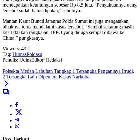
mendapatkan keuntungan sebesar Rp 8,5 juta. “Pengakuannya uang
tersebut sudah habis dipakai,” sebutnya.
Mantan Kanit Buncil Jatanras Polda Sumut ini juga mengatakan,
pihaknya terus mendalami kasus tersebut. “Sampai sekarang masih
kita faktakan rangkaian TPPO yang diduga sempat dibawa ke
China,” pungkasnya.
Viewers:
492
Tag:
HumasPoldasu
Penulis: Udins
Editor: Redaksi
Polsekta Medan Labuhan Tangkap 1 Tersangka Penganiaya Irrudi,
2 Tersangka Lain Dipenjara Kasus Narkoba
Pos Terkait