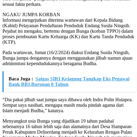
sesuai fakta perkara.
NGAKU JUMPA KORBAN
Informasi mengejutkan diterima wartawan dari Kepala Bidang
(Kabid) Pelayanan Pendaftaran Penduduk Endang Susila Ningsih.
Pejabat ini mengaku, bertemu dengan Bunga (korban TPPO) dalam
proses pembuatan Kartu Keluarga (KK) dan Kartu Tanda Penduduk
(KTP).
Pada wartawan, Jumat (16/2/2024) diakui Endang Susila Ningsih,
Bunga jumpa dengannya dengan menggunakan jilbab namun ajuan
administrasi kependudukannya beragama Budha.
Baca Juga :
Satgas SIRI Kejagung Tangkap Eks Pegawai
Bank BRI,Buronan 8 Tahun
“Dia pakai jilbab saat jumpa saya dibawa oleh Indra Polin Hutapea.
Sempat saya nasihati, mengapa masih muda pindah agama dari
Islam menjadi Budha,” katanya.
Menyangkut usia Bunga yang dijadikan 19 tahun padahal
sebenarnya 16 tahun lebih saja dan alamatnya dari Desa Hamparan
Perak Kabupaten Deliserdang menjadi ke Kelurahan Rengas Pulau