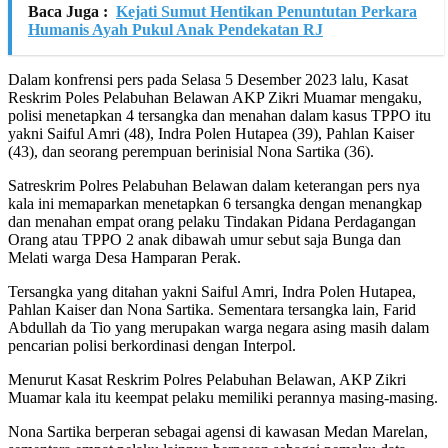
Baca Juga :
Kejati Sumut Hentikan Penuntutan Perkara
Humanis Ayah Pukul Anak Pendekatan RJ
Dalam konfrensi pers pada Selasa 5 Desember 2023 lalu, Kasat
Reskrim Poles Pelabuhan Belawan AKP Zikri Muamar mengaku,
polisi menetapkan 4 tersangka dan menahan dalam kasus TPPO itu
yakni Saiful Amri (48), Indra Polen Hutapea (39), Pahlan Kaiser
(43), dan seorang perempuan berinisial Nona Sartika (36).
Satreskrim Polres Pelabuhan Belawan dalam keterangan pers nya
kala ini memaparkan menetapkan 6 tersangka dengan menangkap
dan menahan empat orang pelaku Tindakan Pidana Perdagangan
Orang atau TPPO 2 anak dibawah umur sebut saja Bunga dan
Melati warga Desa Hamparan Perak.
Tersangka yang ditahan yakni Saiful Amri, Indra Polen Hutapea,
Pahlan Kaiser dan Nona Sartika. Sementara tersangka lain, Farid
Abdullah da Tio yang merupakan warga negara asing masih dalam
pencarian polisi berkordinasi dengan Interpol.
Menurut Kasat Reskrim Polres Pelabuhan Belawan, AKP Zikri
Muamar kala itu keempat pelaku memiliki perannya masing-masing.
Nona Sartika berperan sebagai agensi di kawasan Medan Marelan,