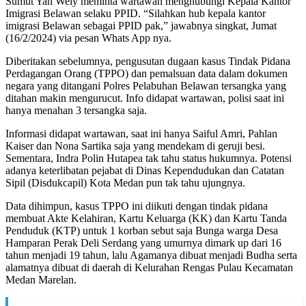
Sumut Yan Wely meminta wartawan menghubungi Kepala Kantor
Imigrasi Belawan selaku PPID. “Silahkan hub kepala kantor
imigrasi Belawan sebagai PPID pak,” jawabnya singkat, Jumat
(16/2/2024) via pesan Whats App nya.
Diberitakan sebelumnya, pengusutan dugaan kasus Tindak Pidana
Perdagangan Orang (TPPO) dan pemalsuan data dalam dokumen
negara yang ditangani Polres Pelabuhan Belawan tersangka yang
ditahan makin mengurucut. Info didapat wartawan, polisi saat ini
hanya menahan 3 tersangka saja.
Informasi didapat wartawan, saat ini hanya Saiful Amri, Pahlan
Kaiser dan Nona Sartika saja yang mendekam di geruji besi.
Sementara, Indra Polin Hutapea tak tahu status hukumnya. Potensi
adanya keterlibatan pejabat di Dinas Kependudukan dan Catatan
Sipil (Disdukcapil) Kota Medan pun tak tahu ujungnya.
Data dihimpun, kasus TPPO ini diikuti dengan tindak pidana
membuat Akte Kelahiran, Kartu Keluarga (KK) dan Kartu Tanda
Penduduk (KTP) untuk 1 korban sebut saja Bunga warga Desa
Hamparan Perak Deli Serdang yang umurnya dimark up dari 16
tahun menjadi 19 tahun, lalu Agamanya dibuat menjadi Budha serta
alamatnya dibuat di daerah di Kelurahan Rengas Pulau Kecamatan
Medan Marelan.