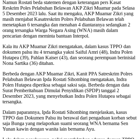
Namun Rostati beda statemen dengan keterangan pers Kasat
Reskrim Poles Pelabuhan Belawan AKP Zikri Muamar pada Selasa
5 Desember 2023 lalu. Saat itu mengaku, AKP Muamar Zikri yang
masih menjabat Kasatreskrim Polres Pelabuhan Belawan telah
menetapkan 6 tersangka dan menahan 4 diantaranya sedangkan 2
orang tersangka Warga Negara Asing (WNA) masih dalam
pencarian dengan meminta bantuan Interpol.
Kala itu AKP Muamar Zikri mengatakan, dalam kasus TPPO dan
dokumen palsu itu 4 tersangka yakni Saiful Amri (48), Indra Polen
Hutapea (39), Pahlan Kaiser (43), dan seorang perempuan berinisial
Nona Sartika (36) ditahan.
Berbeda dengan AKP Muamar Zikri, Kanit PPA Satreskrim Polres
Pelabuhan Belawan Ipda Rostati Sihombing mengatakan, Indra
Polen Hutapea diperiksa sebagai saksi saja. Berbeda dengan data
Surat Pemberitahuan Dimulai Penyidikan (SPDP) tanggal 2
Desember 2023, yang menyebutkan Indra Polen Hutapea sebagai
tersangka.
Dalam paparannya, Ipda Rostati Sihombing menjelaskan, kasus
TPPO dan Dokumen Palsu itu berawal dari pengaduan korban sebut
saja Bunga yang melaporkan suami seorang WNA bernama Sen
Yunan kawin dengan wanita lain bernama Ayu.