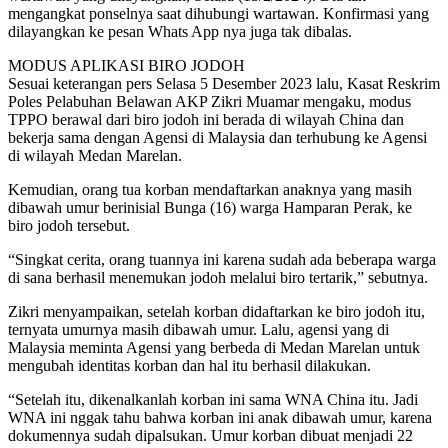
mengangkat ponselnya saat dihubungi wartawan. Konfirmasi yang
dilayangkan ke pesan Whats App nya juga tak dibalas.
MODUS APLIKASI BIRO JODOH
Sesuai keterangan pers Selasa 5 Desember 2023 lalu, Kasat Reskrim
Poles Pelabuhan Belawan AKP Zikri Muamar mengaku, modus
TPPO berawal dari biro jodoh ini berada di wilayah China dan
bekerja sama dengan Agensi di Malaysia dan terhubung ke Agensi
di wilayah Medan Marelan.
Kemudian, orang tua korban mendaftarkan anaknya yang masih
dibawah umur berinisial Bunga (16) warga Hamparan Perak, ke
biro jodoh tersebut.
“Singkat cerita, orang tuannya ini karena sudah ada beberapa warga
di sana berhasil menemukan jodoh melalui biro tertarik,” sebutnya.
Zikri menyampaikan, setelah korban didaftarkan ke biro jodoh itu,
ternyata umurnya masih dibawah umur. Lalu, agensi yang di
Malaysia meminta Agensi yang berbeda di Medan Marelan untuk
mengubah identitas korban dan hal itu berhasil dilakukan.
“Setelah itu, dikenalkanlah korban ini sama WNA China itu. Jadi
WNA ini nggak tahu bahwa korban ini anak dibawah umur, karena
dokumennya sudah dipalsukan. Umur korban dibuat menjadi 22