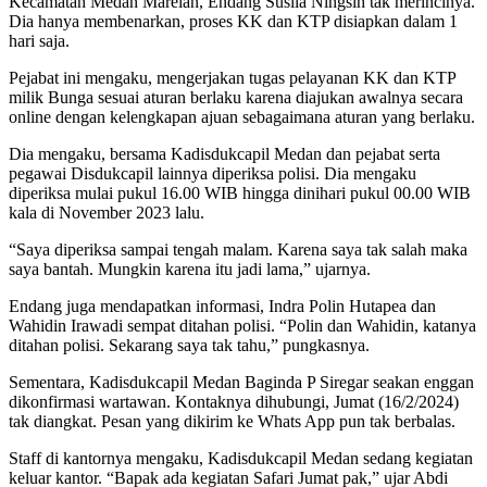
Kecamatan Medan Marelan, Endang Susila Ningsih tak merincinya.
Dia hanya membenarkan, proses KK dan KTP disiapkan dalam 1
hari saja.
Pejabat ini mengaku, mengerjakan tugas pelayanan KK dan KTP
milik Bunga sesuai aturan berlaku karena diajukan awalnya secara
online dengan kelengkapan ajuan sebagaimana aturan yang berlaku.
Dia mengaku, bersama Kadisdukcapil Medan dan pejabat serta
pegawai Disdukcapil lainnya diperiksa polisi. Dia mengaku
diperiksa mulai pukul 16.00 WIB hingga dinihari pukul 00.00 WIB
kala di November 2023 lalu.
“Saya diperiksa sampai tengah malam. Karena saya tak salah maka
saya bantah. Mungkin karena itu jadi lama,” ujarnya.
Endang juga mendapatkan informasi, Indra Polin Hutapea dan
Wahidin Irawadi sempat ditahan polisi. “Polin dan Wahidin, katanya
ditahan polisi. Sekarang saya tak tahu,” pungkasnya.
Sementara, Kadisdukcapil Medan Baginda P Siregar seakan enggan
dikonfirmasi wartawan. Kontaknya dihubungi, Jumat (16/2/2024)
tak diangkat. Pesan yang dikirim ke Whats App pun tak berbalas.
Staff di kantornya mengaku, Kadisdukcapil Medan sedang kegiatan
keluar kantor. “Bapak ada kegiatan Safari Jumat pak,” ujar Abdi