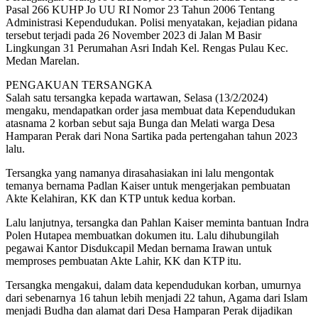
Pasal 266 KUHP Jo UU RI Nomor 23 Tahun 2006 Tentang
Administrasi Kependudukan. Polisi menyatakan, kejadian pidana
tersebut terjadi pada 26 November 2023 di Jalan M Basir
Lingkungan 31 Perumahan Asri Indah Kel. Rengas Pulau Kec.
Medan Marelan.
PENGAKUAN TERSANGKA
Salah satu tersangka kepada wartawan, Selasa (13/2/2024)
mengaku, mendapatkan order jasa membuat data Kependudukan
atasnama 2 korban sebut saja Bunga dan Melati warga Desa
Hamparan Perak dari Nona Sartika pada pertengahan tahun 2023
lalu.
Tersangka yang namanya dirasahasiakan ini lalu mengontak
temanya bernama Padlan Kaiser untuk mengerjakan pembuatan
Akte Kelahiran, KK dan KTP untuk kedua korban.
Lalu lanjutnya, tersangka dan Pahlan Kaiser meminta bantuan Indra
Polen Hutapea membuatkan dokumen itu. Lalu dihubungilah
pegawai Kantor Disdukcapil Medan bernama Irawan untuk
memproses pembuatan Akte Lahir, KK dan KTP itu.
Tersangka mengakui, dalam data kependudukan korban, umurnya
dari sebenarnya 16 tahun lebih menjadi 22 tahun, Agama dari Islam
menjadi Budha dan alamat dari Desa Hamparan Perak dijadikan