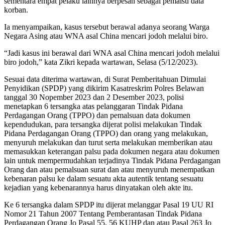
sementara empat pelaku lainnya berpesan sebagai pemalsu data
korban.
Ia menyampaikan, kasus tersebut berawal adanya seorang Warga
Negara Asing atau WNA asal China mencari jodoh melalui biro.
“Jadi kasus ini berawal dari WNA asal China mencari jodoh melalui
biro jodoh,” kata Zikri kepada wartawan, Selasa (5/12/2023).
Sesuai data diterima wartawan, di Surat Pemberitahuan Dimulai
Penyidikan (SPDP) yang dikirim Kasatreskrim Polres Belawan
tanggal 30 Nopember 2023 dan 2 Desember 2023, polisi
menetapkan 6 tersangka atas pelanggaran Tindak Pidana
Perdagangan Orang (TPPO) dan pemalsuan data dokumen
kependudukan, para tersangka dijerat polisi melakukan Tindak
Pidana Perdagangan Orang (TPPO) dan orang yang melakukan,
menyuruh melakukan dan turut serta melakukan memberikan atau
memasukkan keterangan palsu pada dokumen negara atau dokumen
lain untuk mempermudahkan terjadinya Tindak Pidana Perdagangan
Orang dan atau pemalsuan surat dan atau menyuruh menempatkan
kebenaran palsu ke dalam sesuatu akta autentik tentang sesuatu
kejadian yang kebenarannya harus dinyatakan oleh akte itu.
Ke 6 tersangka dalam SPDP itu dijerat melanggar Pasal 19 UU RI
Nomor 21 Tahun 2007 Tentang Pemberantasan Tindak Pidana
Perdagangan Orang Jo Pasal 55, 56 KUHP dan atau Pasal 263 Jo