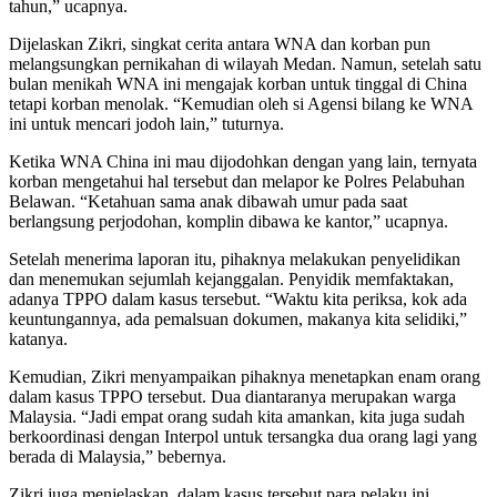
tahun,” ucapnya.
Dijelaskan Zikri, singkat cerita antara WNA dan korban pun
melangsungkan pernikahan di wilayah Medan. Namun, setelah satu
bulan menikah WNA ini mengajak korban untuk tinggal di China
tetapi korban menolak. “Kemudian oleh si Agensi bilang ke WNA
ini untuk mencari jodoh lain,” tuturnya.
Ketika WNA China ini mau dijodohkan dengan yang lain, ternyata
korban mengetahui hal tersebut dan melapor ke Polres Pelabuhan
Belawan. “Ketahuan sama anak dibawah umur pada saat
berlangsung perjodohan, komplin dibawa ke kantor,” ucapnya.
Setelah menerima laporan itu, pihaknya melakukan penyelidikan
dan menemukan sejumlah kejanggalan. Penyidik memfaktakan,
adanya TPPO dalam kasus tersebut. “Waktu kita periksa, kok ada
keuntungannya, ada pemalsuan dokumen, makanya kita selidiki,”
katanya.
Kemudian, Zikri menyampaikan pihaknya menetapkan enam orang
dalam kasus TPPO tersebut. Dua diantaranya merupakan warga
Malaysia. “Jadi empat orang sudah kita amankan, kita juga sudah
berkoordinasi dengan Interpol untuk tersangka dua orang lagi yang
berada di Malaysia,” bebernya.
Zikri juga menjelaskan, dalam kasus tersebut para pelaku ini