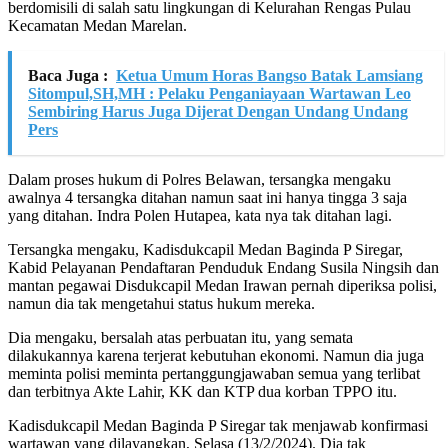
berdomisili di salah satu lingkungan di Kelurahan Rengas Pulau
Kecamatan Medan Marelan.
Baca Juga :
Ketua Umum Horas Bangso Batak Lamsiang
Sitompul,SH,MH : Pelaku Penganiayaan Wartawan Leo
Sembiring Harus Juga Dijerat Dengan Undang Undang
Pers
Dalam proses hukum di Polres Belawan, tersangka mengaku
awalnya 4 tersangka ditahan namun saat ini hanya tingga 3 saja
yang ditahan. Indra Polen Hutapea, kata nya tak ditahan lagi.
Tersangka mengaku, Kadisdukcapil Medan Baginda P Siregar,
Kabid Pelayanan Pendaftaran Penduduk Endang Susila Ningsih dan
mantan pegawai Disdukcapil Medan Irawan pernah diperiksa polisi,
namun dia tak mengetahui status hukum mereka.
Dia mengaku, bersalah atas perbuatan itu, yang semata
dilakukannya karena terjerat kebutuhan ekonomi. Namun dia juga
meminta polisi meminta pertanggungjawaban semua yang terlibat
dan terbitnya Akte Lahir, KK dan KTP dua korban TPPO itu.
Kadisdukcapil Medan Baginda P Siregar tak menjawab konfirmasi
wartawan yang dilayangkan, Selasa (13/2/2024). Dia tak