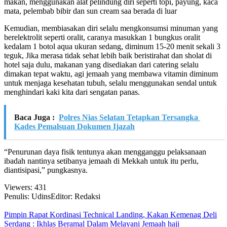
makan, menggunakan alat pelindung diri seperti topi, payung, kaca
mata, pelembab bibir dan sun cream saa berada di luar
Kemudian, membiasakan diri selalu mengkonsumsi minuman yang
berelektrolit seperti oralit, caranya masukkan 1 bungkus oralit
kedalam 1 botol aqua ukuran sedang, diminum 15-20 menit sekali 3
teguk, Jika merasa tidak sehat lebih baik beristirahat dan sholat di
hotel saja dulu, makanan yang disediakan dari catering selalu
dimakan tepat waktu, agi jemaah yang membawa vitamin diminum
untuk menjaga kesehatan tubuh, selalu menggunakan sendal untuk
menghindari kaki kita dari sengatan panas.
Baca Juga :
Polres Nias Selatan Tetapkan Tersangka
Kades Pemalsuan Dokumen Ijazah
“Penurunan daya fisik tentunya akan mengganggu pelaksanaan
ibadah nantinya setibanya jemaah di Mekkah untuk itu perlu,
diantisipasi,” pungkasnya.
Viewers:
431
Penulis: Udins
Editor: Redaksi
Pimpin Rapat Kordinasi Technical Landing, Kakan Kemenag Deli
Serdang : Ikhlas Beramal Dalam Melayani Jemaah haji