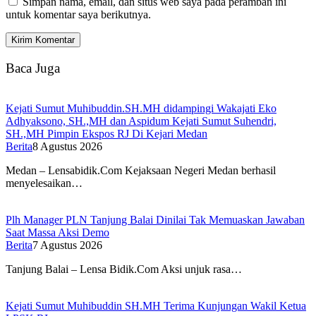
Simpan nama, email, dan situs web saya pada peramban ini
untuk komentar saya berikutnya.
Baca Juga
Kejati Sumut Muhibuddin.SH.MH didampingi Wakajati Eko
Adhyaksono, SH.,MH dan Aspidum Kejati Sumut Suhendri,
SH.,MH Pimpin Ekspos RJ Di Kejari Medan
Berita
8 Agustus 2026
Medan – Lensabidik.Com Kejaksaan Negeri Medan berhasil
menyelesaikan…
Plh Manager PLN Tanjung Balai Dinilai Tak Memuaskan Jawaban
Saat Massa Aksi Demo
Berita
7 Agustus 2026
Tanjung Balai – Lensa Bidik.Com Aksi unjuk rasa…
Kejati Sumut Muhibuddin SH.MH Terima Kunjungan Wakil Ketua