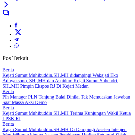
Pos Terkait
Berita
Kejati Sumut Muhibuddin.SH.MH didampingi Wakajati Eko
Adhyaksono, SH.,MH dan Aspidum Kejati Sumut Suhendri,
SH.,MH Pimpin Ekspos RJ Di Kejari Medan
Berita
Plh Manager PLN Tanjung Balai Dinilai Tak Memuaskan Jawaban
Saat Massa Aksi Demo
Berita
Kejati Sumut Muhibuddin SH.MH Terima Kunjungan Wakil Ketua
LPSK RI
Berita
Kajati Sumut Muhibuddin.SH.MH Di Dampingi Asisten Intelijen
Irfan Wibowo hingga Asisten Pembinaan Herlina Setyorini Sidak