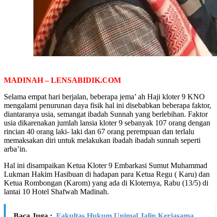
MADINAH – LENSABIDIK.COM
Selama empat hari berjalan, beberapa jema’ ah Haji kloter 9 KNO
mengalami penurunan daya fisik hal ini disebabkan beberapa faktor,
diantaranya usia, semangat ibadah Sunnah yang berlebihan. Faktor
usia dikarenakan jumlah lansia kloter 9 sebanyak 107 orang dengan
rincian 40 orang laki- laki dan 67 orang perempuan dan terlalu
memaksakan diri untuk melakukan ibadah ibadah sunnah seperti
arba’in.
Hal ini disampaikan Ketua Kloter 9 Embarkasi Sumut Muhammad
Lukman Hakim Hasibuan di hadapan para Ketua Regu ( Karu) dan
Ketua Rombongan (Karom) yang ada di Kloternya, Rabu (13/5) di
lantai 10 Hotel Shafwah Madinah.
Baca Juga :
Fakultas Hukum Unimal Jalin Kerjasama