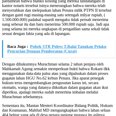
pardamean bahwa blanko kosong yang mereka tandatangani di
kantor notaris tersebut isinya menerangkan bahwa mereka telah
menyerahkan dan melepaskan lahan Penara milik PTPN II tersebut
dengan ganti rugi masing-masing satu setengah milyar rupiah, (
1.500.000.000) padahal supardi mengaku tidak pernah menerima
uang sebesar itu dan baru menerima 500.000 rupiah saja. Jadi apa
yang selama ini mereka ungkapan di pengadilan sama sekali tidak
sesuai dengan fakta yang ada di lapangan.
Baca Juga :
Polsek STR Polres T.Balai Tangkap Pelaku
Pencurian Dengan Pemberatan (Curat)
Dengan dihukumnya Murachman selama 2 tahun penjara oleh
Mahkamah Agung semakin memperkuat bukti bahwa Rokani dkk
menggunakan data-data palsu atau yang dipalsukan dalam proses
gugatan lahan HGU No.62 kebun Penara. Jika aparat penegak
hukum terus mengembangkan pengusutan kasus ini, secara
otomatis, warga yang datanya diikutkan dalam gugatan akan ikut
diperiksa, apalagi mereka sudah menerima imbalan melalui
Murachman sebelumnya.
Sementara itu, Mantan Menteri Koordinator Bidang Politik, Hukum
dan Keamanan, Mahfud MD mengungkapkan bahwa lahan seluas
464 hektar yang ada di desa penara tanjung morawa itu aslinya