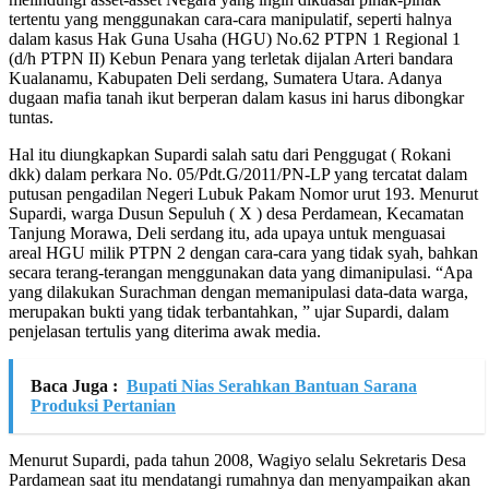
tertentu yang menggunakan cara-cara manipulatif, seperti halnya
dalam kasus Hak Guna Usaha (HGU) No.62 PTPN 1 Regional 1
(d/h PTPN II) Kebun Penara yang terletak dijalan Arteri bandara
Kualanamu, Kabupaten Deli serdang, Sumatera Utara. Adanya
dugaan mafia tanah ikut berperan dalam kasus ini harus dibongkar
tuntas.
Hal itu diungkapkan Supardi salah satu dari Penggugat ( Rokani
dkk) dalam perkara No. 05/Pdt.G/2011/PN-LP yang tercatat dalam
putusan pengadilan Negeri Lubuk Pakam Nomor urut 193. Menurut
Supardi, warga Dusun Sepuluh ( X ) desa Perdamean, Kecamatan
Tanjung Morawa, Deli serdang itu, ada upaya untuk menguasai
areal HGU milik PTPN 2 dengan cara-cara yang tidak syah, bahkan
secara terang-terangan menggunakan data yang dimanipulasi. “Apa
yang dilakukan Surachman dengan memanipulasi data-data warga,
merupakan bukti yang tidak terbantahkan, ” ujar Supardi, dalam
penjelasan tertulis yang diterima awak media.
Baca Juga :
Bupati Nias Serahkan Bantuan Sarana
Produksi Pertanian
Menurut Supardi, pada tahun 2008, Wagiyo selalu Sekretaris Desa
Pardamean saat itu mendatangi rumahnya dan menyampaikan akan