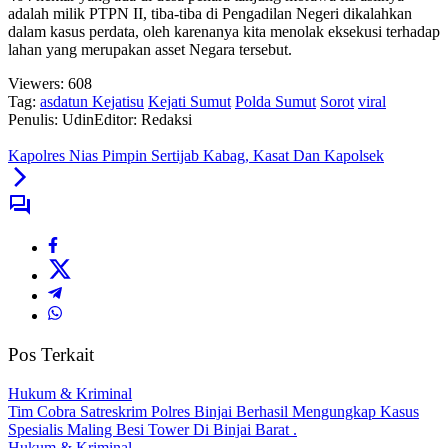
adalah milik PTPN II, tiba-tiba di Pengadilan Negeri dikalahkan
dalam kasus perdata, oleh karenanya kita menolak eksekusi terhadap
lahan yang merupakan asset Negara tersebut.
Viewers:
608
Tag:
asdatun Kejatisu
Kejati Sumut
Polda Sumut
Sorot
viral
Penulis: Udin
Editor: Redaksi
Kapolres Nias Pimpin Sertijab Kabag, Kasat Dan Kapolsek
Pos Terkait
Hukum & Kriminal
Tim Cobra Satreskrim Polres Binjai Berhasil Mengungkap Kasus
Spesialis Maling Besi Tower Di Binjai Barat .
Hukum & Kriminal