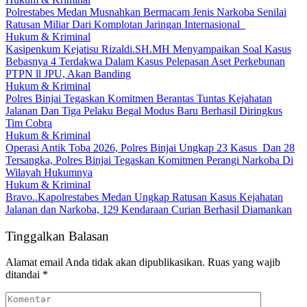
Polrestabes Medan Musnahkan Bermacam Jenis Narkoba Senilai
Ratusan Miliar Dari Komplotan Jaringan Internasional
Hukum & Kriminal
Kasipenkum Kejatisu Rizaldi.SH.MH Menyampaikan Soal Kasus
Bebasnya 4 Terdakwa Dalam Kasus Pelepasan Aset Perkebunan
PTPN ll JPU, Akan Banding
Hukum & Kriminal
Polres Binjai Tegaskan Komitmen Berantas Tuntas Kejahatan
Jalanan Dan Tiga Pelaku Begal Modus Baru Berhasil Diringkus
Tim Cobra
Hukum & Kriminal
Operasi Antik Toba 2026, Polres Binjai Ungkap 23 Kasus Dan 28
Tersangka, Polres Binjai Tegaskan Komitmen Perangi Narkoba Di
Wilayah Hukumnya
Hukum & Kriminal
Bravo..Kapolrestabes Medan Ungkap Ratusan Kasus Kejahatan
Jalanan dan Narkoba, 129 Kendaraan Curian Berhasil Diamankan
Tinggalkan Balasan
Alamat email Anda tidak akan dipublikasikan.
Ruas yang wajib
ditandai
*