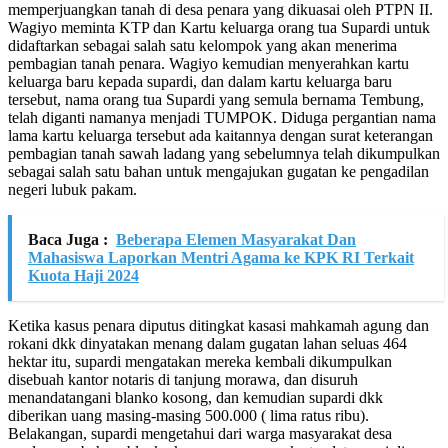
memperjuangkan tanah di desa penara yang dikuasai oleh PTPN II.
Wagiyo meminta KTP dan Kartu keluarga orang tua Supardi untuk
didaftarkan sebagai salah satu kelompok yang akan menerima
pembagian tanah penara. Wagiyo kemudian menyerahkan kartu
keluarga baru kepada supardi, dan dalam kartu keluarga baru
tersebut, nama orang tua Supardi yang semula bernama Tembung,
telah diganti namanya menjadi TUMPOK. Diduga pergantian nama
lama kartu keluarga tersebut ada kaitannya dengan surat keterangan
pembagian tanah sawah ladang yang sebelumnya telah dikumpulkan
sebagai salah satu bahan untuk mengajukan gugatan ke pengadilan
negeri lubuk pakam.
Baca Juga :
Beberapa Elemen Masyarakat Dan
Mahasiswa Laporkan Mentri Agama ke KPK RI Terkait
Kuota Haji 2024
Ketika kasus penara diputus ditingkat kasasi mahkamah agung dan
rokani dkk dinyatakan menang dalam gugatan lahan seluas 464
hektar itu, supardi mengatakan mereka kembali dikumpulkan
disebuah kantor notaris di tanjung morawa, dan disuruh
menandatangani blanko kosong, dan kemudian supardi dkk
diberikan uang masing-masing 500.000 ( lima ratus ribu).
Belakangan, supardi mengetahui dari warga masyarakat desa