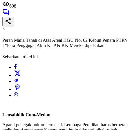
608
×
Peran Mafia Tanah di Atas Areal HGU No. 62 Kebun Penara PTPN
I “Para Penggugat Akui KTP & KK Mereka dipalsukan”
Sebarkan artikel ini
Lensabidik.Com-Medan
Aparat penegak hukum termasuk Lembaga Peradilan harus berperan
melindungi asset-asset Negara yang ingin dikuasai pihak-pihak