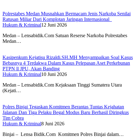
Polrestabes Medan Musnahkan Bermacam Jenis Narkoba Senilai
Ratusan Miliar Dari Komplotan Jaringan Internasional
Hukum & Kriminal
12 Juni 2026
Medan – Lensabidik.Com Satuan Reserse Narkoba Polrestabes
Medan…
Kasipenkum Kejatisu Rizaldi.SH.MH Menyampaikan Soal Kasus
Bebasnya 4 Terdakwa Dalam Kasus Pelepasan Aset Perkebunan
PTPN ll JPU, Akan Banding
Hukum & Kriminal
10 Juni 2026
Medan – Lensabidik.Com Kejaksaan Tinggi Sumatera Utara
(Kejati…
Polres Binjai Tegaskan Komitmen Berantas Tuntas Kejahatan
Jalanan Dan Tiga Pelaku Begal Modus Baru Berhasil Diringkus
Tim Cobra
Hukum & Kriminal
8 Juni 2026
Binjai – Lensa Bidik.Com Komitmen Polres Binjai dalam…