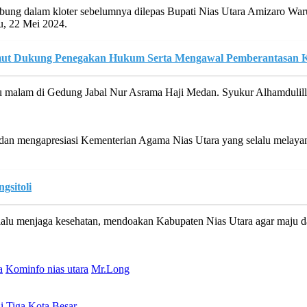
rgabung dalam kloter sebelumnya dilepas Bupati Nias Utara Amizaro 
u, 22 Mei 2024.
umut Dukung Penegakan Hukum Serta Mengawal Pemberantasan 
atu malam di Gedung Jabal Nur Asrama Haji Medan. Syukur Alhamdulil
an mengapresiasi Kementerian Agama Nias Utara yang selalu melayani
gsitoli
elalu menjaga kesehatan, mendoakan Kabupaten Nias Utara agar maju d
a
Kominfo nias utara
Mr.Long
i Tiga Kota Besar