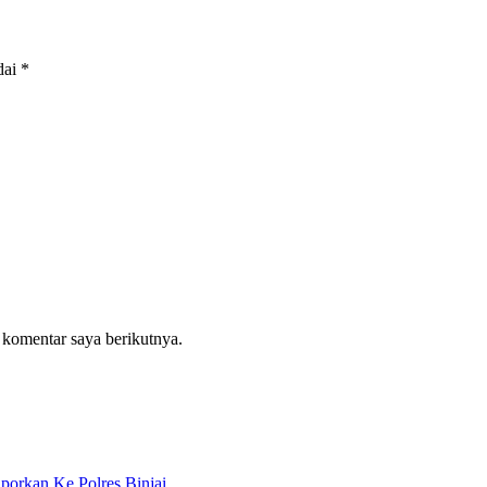
dai
*
 komentar saya berikutnya.
porkan Ke Polres Binjai.