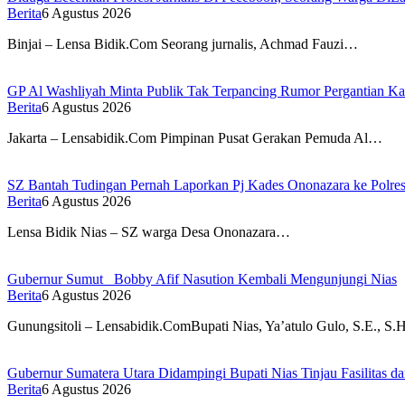
Berita
6 Agustus 2026
Binjai – Lensa Bidik.Com Seorang jurnalis, Achmad Fauzi…
GP Al Washliyah Minta Publik Tak Terpancing Rumor Pergantian Kapo
Berita
6 Agustus 2026
Jakarta – Lensabidik.Com Pimpinan Pusat Gerakan Pemuda Al…
SZ Bantah Tudingan Pernah Laporkan Pj Kades Ononazara ke Polres
Berita
6 Agustus 2026
Lensa Bidik Nias – SZ warga Desa Ononazara…
Gubernur Sumut Bobby Afif Nasution Kembali Mengunjungi Nias
Berita
6 Agustus 2026
Gunungsitoli – Lensabidik.ComBupati Nias, Ya’atulo Gulo, S.E., S.
Gubernur Sumatera Utara Didampingi Bupati Nias Tinjau Fasilita
Berita
6 Agustus 2026