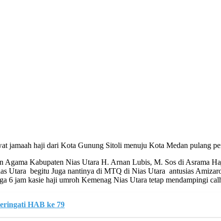
at jamaah haji dari Kota Gunung Sitoli menuju Kota Medan pulang per
an Agama Kabupaten Nias Utara H. Arnan Lubis, M. Sos di Asrama Ha
as Utara begitu Juga nantinya di MTQ di Nias Utara antusias Amiza
gga 6 jam kasie haji umroh Kemenag Nias Utara tetap mendampingi calha
ringati HAB ke 79