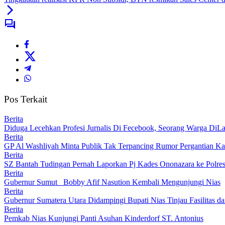
Pos Terkait
Berita
Diduga Lecehkan Profesi Jurnalis Di Fecebook, Seorang Warga DiLa
Berita
GP Al Washliyah Minta Publik Tak Terpancing Rumor Pergantian Kapo
Berita
SZ Bantah Tudingan Pernah Laporkan Pj Kades Ononazara ke Polres
Berita
Gubernur Sumut Bobby Afif Nasution Kembali Mengunjungi Nias
Berita
Gubernur Sumatera Utara Didampingi Bupati Nias Tinjau Fasilita
Berita
Pemkab Nias Kunjungi Panti Asuhan Kinderdorf ST. Antonius