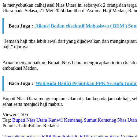
Ia menyebutkan calhaj asal Nias Utara ini sebanyak 2 orang dan te
Utara pada Selasa, 21 Mei 2024 dan tiba di Asrama Haji Medan, Rab
Baca Juga :
Aliansi Badan eksekutif Mahasiswa ( BEM ) S
“Jemaah haji tiba lebih awal dari yang dijadwalkan dan menginap s
haji,” ujarnya.
Arnan menyampaikan, Bupati Nias Utara mengucapkan terima kasih d
embarkasi Medan.
Baca Juga :
Wali Kota Hadiri Pelantikan PPK Se-Kota Gunun
Bupati Nias Utara mengucapkan selamat jalan kepada jamaah haji, s
sehat serta menjadi haji mabrur.
Viewers:
505
Tag:
Bupati Nias Utara
Kanwil Kemenag Sumut
Kemenag Nias Utar
Penulis: Udin
Editor: Redaksi
Tingkatkan realisasi KPR Non Subsidi, BTN resmikan Sales Center d