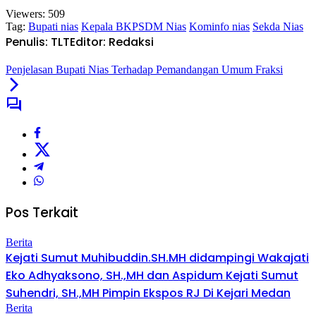
Viewers:
509
Tag:
Bupati nias
Kepala BKPSDM Nias
Kominfo nias
Sekda Nias
Penulis: TLT
Editor: Redaksi
Penjelasan Bupati Nias Terhadap Pemandangan Umum Fraksi
Pos Terkait
Berita
Kejati Sumut Muhibuddin.SH.MH didampingi Wakajati
Eko Adhyaksono, SH.,MH dan Aspidum Kejati Sumut
Suhendri, SH.,MH Pimpin Ekspos RJ Di Kejari Medan
Berita