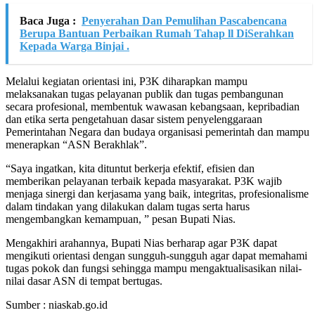
Baca Juga :
Penyerahan Dan Pemulihan Pascabencana
Berupa Bantuan Perbaikan Rumah Tahap ll DiSerahkan
Kepada Warga Binjai .
Melalui kegiatan orientasi ini, P3K diharapkan mampu
melaksanakan tugas pelayanan publik dan tugas pembangunan
secara profesional, membentuk wawasan kebangsaan, kepribadian
dan etika serta pengetahuan dasar sistem penyelenggaraan
Pemerintahan Negara dan budaya organisasi pemerintah dan mampu
menerapkan “ASN Berakhlak”.
“Saya ingatkan, kita dituntut berkerja efektif, efisien dan
memberikan pelayanan terbaik kepada masyarakat. P3K wajib
menjaga sinergi dan kerjasama yang baik, integritas, profesionalisme
dalam tindakan yang dilakukan dalam tugas serta harus
mengembangkan kemampuan, ” pesan Bupati Nias.
Mengakhiri arahannya, Bupati Nias berharap agar P3K dapat
mengikuti orientasi dengan sungguh-sungguh agar dapat memahami
tugas pokok dan fungsi sehingga mampu mengaktualisasikan nilai-
nilai dasar ASN di tempat bertugas.
Sumber : niaskab.go.id