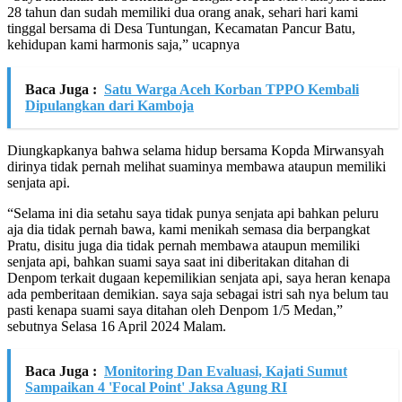
28 tahun dan sudah memiliki dua orang anak, sehari hari kami
tinggal bersama di Desa Tuntungan, Kecamatan Pancur Batu,
kehidupan kami harmonis saja,” ucapnya
Baca Juga :
Satu Warga Aceh Korban TPPO Kembali
Dipulangkan dari Kamboja
Diungkapkanya bahwa selama hidup bersama Kopda Mirwansyah
dirinya tidak pernah melihat suaminya membawa ataupun memiliki
senjata api.
“Selama ini dia setahu saya tidak punya senjata api bahkan peluru
aja dia tidak pernah bawa, kami menikah semasa dia berpangkat
Pratu, disitu juga dia tidak pernah membawa ataupun memiliki
senjata api, bahkan suami saya saat ini diberitakan ditahan di
Denpom terkait dugaan kepemilikian senjata api, saya heran kenapa
ada pemberitaan demikian. saya saja sebagai istri sah nya belum tau
pasti kenapa suami saya ditahan oleh Denpom 1/5 Medan,”
sebutnya Selasa 16 April 2024 Malam.
Baca Juga :
Monitoring Dan Evaluasi, Kajati Sumut
Sampaikan 4 'Focal Point' Jaksa Agung RI