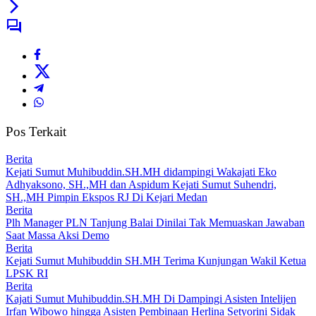
Pos Terkait
Berita
Kejati Sumut Muhibuddin.SH.MH didampingi Wakajati Eko
Adhyaksono, SH.,MH dan Aspidum Kejati Sumut Suhendri,
SH.,MH Pimpin Ekspos RJ Di Kejari Medan
Berita
Plh Manager PLN Tanjung Balai Dinilai Tak Memuaskan Jawaban
Saat Massa Aksi Demo
Berita
Kejati Sumut Muhibuddin SH.MH Terima Kunjungan Wakil Ketua
LPSK RI
Berita
Kajati Sumut Muhibuddin.SH.MH Di Dampingi Asisten Intelijen
Irfan Wibowo hingga Asisten Pembinaan Herlina Setyorini Sidak