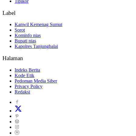
Tipikor
Label
Kanwil Kemenag Sumut
Sorot
Kominfo nias
Bupati nias
Kapolres Tanjungbalai
Halaman
Indeks Berita
Kode Etik
Pedoman Media Siber
Privacy Policy
Redaksi