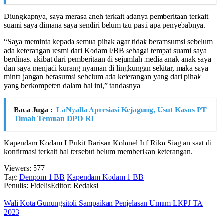
Diungkapnya, saya merasa aneh terkait adanya pemberitaan terkait
suami saya dimana saya sendiri belum tau pasti apa penyebabnya.
“Saya meminta kepada semua pihak agar tidak beramsumsi sebelum
ada keterangan resmi dari Kodam I/BB sebagai tempat suami saya
berdinas. akibat dari pemberitaan di sejumlah media anak anak saya
dan saya menjadi kurang nyaman di lingkungan sekitar, maka saya
minta jangan berasumsi sebelum ada keterangan yang dari pihak
yang berkompeten dalam hal ini,” tandasnya
Baca Juga :
LaNyalla Apresiasi Kejagung, Usut Kasus PT
Timah Temuan DPD RI
Kapendam Kodam I Bukit Barisan Kolonel Inf Riko Siagian saat di
konfirmasi terkait hal tersebut belum memberikan keterangan.
Viewers:
577
Tag:
Denpom 1 BB
Kapendam Kodam 1 BB
Penulis: Fidelis
Editor: Redaksi
Wali Kota Gunungsitoli Sampaikan Penjelasan Umum LKPJ TA
2023