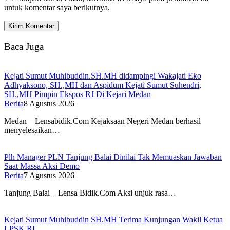
untuk komentar saya berikutnya.
Baca Juga
Kejati Sumut Muhibuddin.SH.MH didampingi Wakajati Eko
Adhyaksono, SH.,MH dan Aspidum Kejati Sumut Suhendri,
SH.,MH Pimpin Ekspos RJ Di Kejari Medan
Berita
8 Agustus 2026
Medan – Lensabidik.Com Kejaksaan Negeri Medan berhasil
menyelesaikan…
Plh Manager PLN Tanjung Balai Dinilai Tak Memuaskan Jawaban
Saat Massa Aksi Demo
Berita
7 Agustus 2026
Tanjung Balai – Lensa Bidik.Com Aksi unjuk rasa…
Kejati Sumut Muhibuddin SH.MH Terima Kunjungan Wakil Ketua
LPSK RI