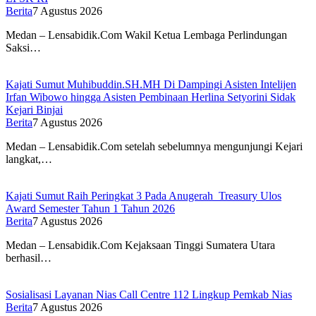
Berita
7 Agustus 2026
Medan – Lensabidik.Com Wakil Ketua Lembaga Perlindungan
Saksi…
Kajati Sumut Muhibuddin.SH.MH Di Dampingi Asisten Intelijen
Irfan Wibowo hingga Asisten Pembinaan Herlina Setyorini Sidak
Kejari Binjai
Berita
7 Agustus 2026
Medan – Lensabidik.Com setelah sebelumnya mengunjungi Kejari
langkat,…
Kajati Sumut Raih Peringkat 3 Pada Anugerah Treasury Ulos
Award Semester Tahun 1 Tahun 2026
Berita
7 Agustus 2026
Medan – Lensabidik.Com Kejaksaan Tinggi Sumatera Utara
berhasil…
Sosialisasi Layanan Nias Call Centre 112 Lingkup Pemkab Nias
Berita
7 Agustus 2026