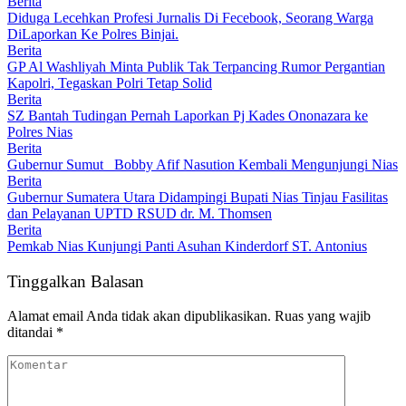
Berita
Diduga Lecehkan Profesi Jurnalis Di Fecebook, Seorang Warga
DiLaporkan Ke Polres Binjai.
Berita
GP Al Washliyah Minta Publik Tak Terpancing Rumor Pergantian
Kapolri, Tegaskan Polri Tetap Solid
Berita
SZ Bantah Tudingan Pernah Laporkan Pj Kades Ononazara ke
Polres Nias
Berita
Gubernur Sumut Bobby Afif Nasution Kembali Mengunjungi Nias
Berita
Gubernur Sumatera Utara Didampingi Bupati Nias Tinjau Fasilitas
dan Pelayanan UPTD RSUD dr. M. Thomsen
Berita
Pemkab Nias Kunjungi Panti Asuhan Kinderdorf ST. Antonius
Tinggalkan Balasan
Alamat email Anda tidak akan dipublikasikan.
Ruas yang wajib
ditandai
*