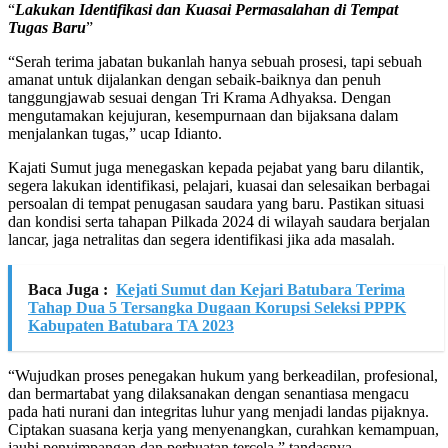
“
Lakukan Identifikasi dan Kuasai Permasalahan di Tempat
Tugas Baru
”
“Serah terima jabatan bukanlah hanya sebuah prosesi, tapi sebuah
amanat untuk dijalankan dengan sebaik-baiknya dan penuh
tanggungjawab sesuai dengan Tri Krama Adhyaksa. Dengan
mengutamakan kejujuran, kesempurnaan dan bijaksana dalam
menjalankan tugas,” ucap Idianto.
Kajati Sumut juga menegaskan kepada pejabat yang baru dilantik,
segera lakukan identifikasi, pelajari, kuasai dan selesaikan berbagai
persoalan di tempat penugasan saudara yang baru. Pastikan situasi
dan kondisi serta tahapan Pilkada 2024 di wilayah saudara berjalan
lancar, jaga netralitas dan segera identifikasi jika ada masalah.
Baca Juga :
Kejati Sumut dan Kejari Batubara Terima
Tahap Dua 5 Tersangka Dugaan Korupsi Seleksi PPPK
Kabupaten Batubara TA 2023
“Wujudkan proses penegakan hukum yang berkeadilan, profesional,
dan bermartabat yang dilaksanakan dengan senantiasa mengacu
pada hati nurani dan integritas luhur yang menjadi landas pijaknya.
Ciptakan suasana kerja yang menyenangkan, curahkan kemampuan,
jauhi penyimpangan dan perbuatan tercela.” tandasnya.