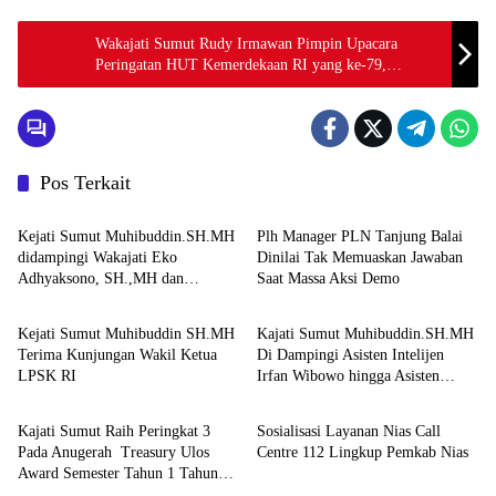
Wakajati Sumut Rudy Irmawan Pimpin Upacara
Peringatan HUT Kemerdekaan RI yang ke-79,
Wujudkan Supremasi Hukum yang Berkeadilan,
Kepastian, dan Kemanfaatan*
Pos Terkait
Berita
Berita
Kejati Sumut Muhibuddin.SH.MH
Plh Manager PLN Tanjung Balai
didampingi Wakajati Eko
Dinilai Tak Memuaskan Jawaban
Adhyaksono, SH.,MH dan
Saat Massa Aksi Demo
Berita
Berita
Aspidum Kejati Sumut Suhendri,
SH.,MH Pimpin Ekspos RJ Di
Kejati Sumut Muhibuddin SH.MH
Kajati Sumut Muhibuddin.SH.MH
Kejari Medan
Terima Kunjungan Wakil Ketua
Di Dampingi Asisten Intelijen
LPSK RI
Irfan Wibowo hingga Asisten
Berita
Berita
Pembinaan Herlina Setyorini Sidak
Kejari Binjai
Kajati Sumut Raih Peringkat 3
Sosialisasi Layanan Nias Call
Pada Anugerah Treasury Ulos
Centre 112 Lingkup Pemkab Nias
Award Semester Tahun 1 Tahun
2026