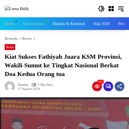
Langsung
ke
konten
Berita
Internasional
Hukum & Kriminal
Haji 2026
Perist
Beranda
Berita
Berita
Kiat Sukses Fathiyah Juara KSM Provinsi,
Wakili Sumut ke Tingkat Nasional Berkat
Doa Kedua Orang tua
802
Redaksi
2 Min Baca
17 Agustus 2024