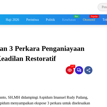
Haji 2026
Peristiwa
Politik
Kesehatan
Otomotif
Tek
kan 3 Perkara Penganiayaan
adilan Restoratif
547
dianto, SH,MH didampingi Aspidum Imanuel Rudy Pailang,
pidum menyampaikan ekspose 3 perkara untuk diselesaikan