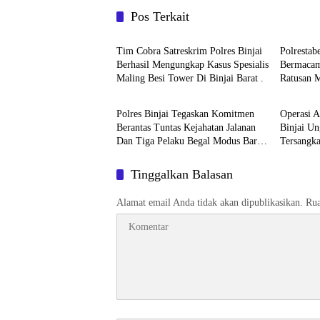
Pos Terkait
Hukum & Kriminal
Hukum &
Tim Cobra Satreskrim Polres Binjai
Polresta
Berhasil Mengungkap Kasus Spesialis
Bermacam
Maling Besi Tower Di Binjai Barat .
Ratusan M
Hukum & Kriminal
Hukum &
Jaringan 
Polres Binjai Tegaskan Komitmen
Operasi A
Berantas Tuntas Kejahatan Jalanan
Binjai U
Dan Tiga Pelaku Begal Modus Baru
Tersangka
Berhasil Diringkus Tim Cobra
Komitmen
Wilayah
Tinggalkan Balasan
Alamat email Anda tidak akan dipublikasikan.
Rua