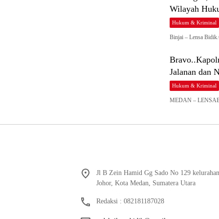
Wilayah Huk
Hukum & Kriminal
Binjai – Lensa Bidi
Bravo..Kapol
Jalanan dan 
Hukum & Kriminal
MEDAN – LENSABID
Jl B Zein Hamid Gg Sado No 129 keluraha
Johor, Kota Medan, Sumatera Utara
Redaksi : 082181187028