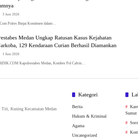
umnya
3 Juni 2026
k.Com Polres Binjai Komitmen dalam…
restabes Medan Ungkap Ratusan Kasus Kejahatan
Narkoba, 129 Kendaraan Curian Berhasil Diamankan
1 Juni 2026
IK.COM Kapolrestabes Medan, Kombes Pol Calvin…
Kategori
La
Berita
Kan
n Titi, Kuning Kecamatan Medan
Sumut
Hukum & Kriminal
Soro
Agama
Komi
Uncategorized