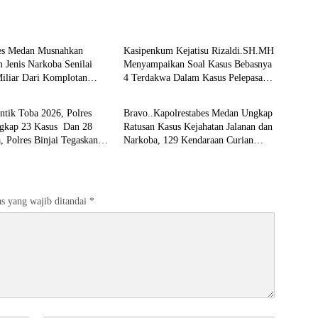
 Kriminal
Hukum & Kriminal
bes Medan Musnahkan
Kasipenkum Kejatisu Rizaldi.SH.MH
 Jenis Narkoba Senilai
Menyampaikan Soal Kasus Bebasnya
iliar Dari Komplotan
4 Terdakwa Dalam Kasus Pelepasan
 Kriminal
Hukum & Kriminal
Internasional
Aset Perkebunan PTPN ll JPU, Akan
Banding
ntik Toba 2026, Polres
Bravo..Kapolrestabes Medan Ungkap
ngkap 23 Kasus Dan 28
Ratusan Kasus Kejahatan Jalanan dan
, Polres Binjai Tegaskan
Narkoba, 129 Kendaraan Curian
 Perangi Narkoba Di
Berhasil Diamankan
 Hukumnya
s yang wajib ditandai
*