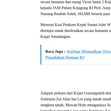
secara humanis dari ruang Vicon lantai 2 K
kepada JAM Pidum Kejagung RI Prof. Asep 
Nanang Ibrahim Soleh, SH,MH beserta para 
Menurut Kasi Penkum Kejati Sumut Adre W 
disetujui untuk diselesaikan secara humanis a
Kejari Simalungun.
Baca Juga :
Korban Memaafkan Tersa
Penadahan Dengan RJ
Adapun perkara dari Kejari Gunungsitoli de
Soniriana Zai Alias Ina Loi yang masih masi
sengketa tanah, Mawati Hulu menganiaya So
kemudian tersangka atas nama Soniriana Zai