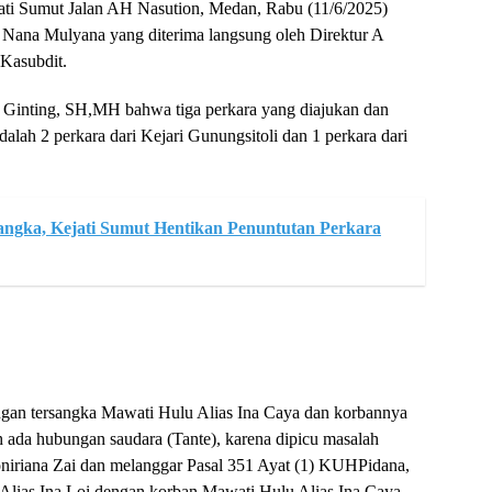
ejati Sumut Jalan AH Nasution, Medan, Rabu (11/6/2025)
Nana Mulyana yang diterima langsung oleh Direktur A
Kasubdit.
Ginting, SH,MH bahwa tiga perkara yang diajukan dan
dalah 2 perkara dari Kejari Gunungsitoli dan 1 perkara dari
ngka, Kejati Sumut Hentikan Penuntutan Perkara
ngan tersangka Mawati Hulu Alias Ina Caya dan korbannya
h ada hubungan saudara (Tante), karena dipicu masalah
niriana Zai dan melanggar Pasal 351 Ayat (1) KUHPidana,
 Alias Ina Loi dengan korban Mawati Hulu Alias Ina Caya.