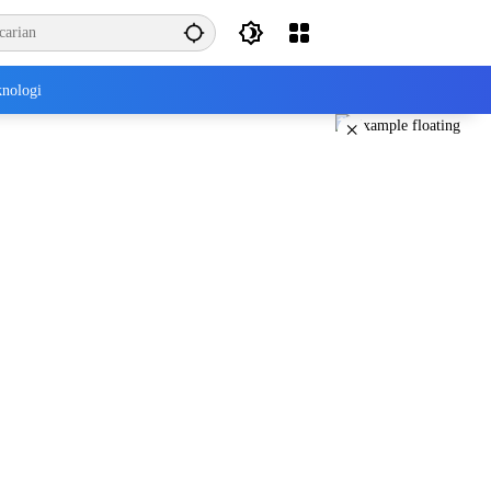
nologi
×