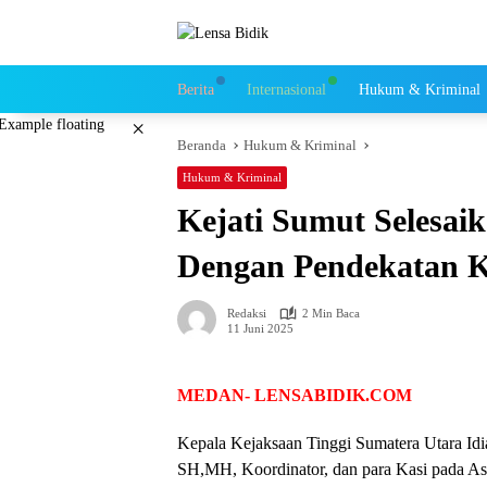
Langsung
ke
konten
Berita
Internasional
Hukum & Kriminal
×
Beranda
Hukum & Kriminal
Hukum & Kriminal
Kejati Sumut Selesai
Dengan Pendekatan Ke
Redaksi
2 Min Baca
11 Juni 2025
MEDAN- LENSABIDIK.COM
Kepala Kejaksaan Tinggi Sumatera Utara I
SH,MH, Koordinator, dan para Kasi pada As