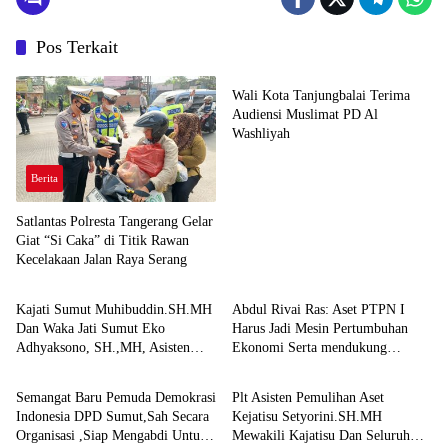
Pos Terkait
Berita
Wali Kota Tanjungbalai Terima
Audiensi Muslimat PD Al
Washliyah
Berita
Satlantas Polresta Tangerang Gelar
Giat “Si Caka” di Titik Rawan
Kecelakaan Jalan Raya Serang
Berita
Berita
Kajati Sumut Muhibuddin.SH.MH
Abdul Rivai Ras: Aset PTPN I
Dan Waka Jati Sumut Eko
Harus Jadi Mesin Pertumbuhan
Adhyaksono, SH.,MH, Asisten
Ekonomi Serta mendukung
Berita
Berita
Pembinaan Herlina setyorini dan
Ketahanan Pangan Nasional
Asintel Irfan Wibowo,Sidak Kajari
Semangat Baru Pemuda Demokrasi
Plt Asisten Pemulihan Aset
Medan
Indonesia DPD Sumut,Sah Secara
Kejatisu Setyorini.SH.MH
Organisasi ,Siap Mengabdi Untuk
Mewakili Kajatisu Dan Seluruh