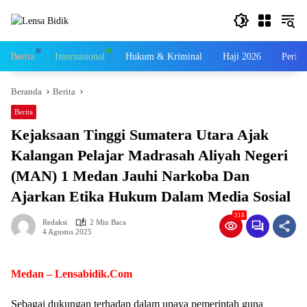
Langsung
ke
konten
Berita
Internasional
Hukum & Kriminal
Haji 2026
Perist
Beranda
Berita
Berita
Kejaksaan Tinggi Sumatera Utara Ajak
Kalangan Pelajar Madrasah Aliyah Negeri
(MAN) 1 Medan Jauhi Narkoba Dan
Ajarkan Etika Hukum Dalam Media Sosial
318
Redaksi
2 Min Baca
4 Agustus 2025
Medan – Lensabidik.Com
Sebagai dukungan terhadap dalam upaya pemerintah guna