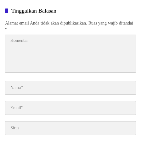
Rakyat Dan Indonesia
Kepala Seksi Pemulihan Aset
Kejari Se Sumut Mengikuti FGD
Tinggalkan Balasan
Bersama Kepala Pemulihan Aset
Kejagung RI
Alamat email Anda tidak akan dipublikasikan.
Ruas yang wajib ditandai
*