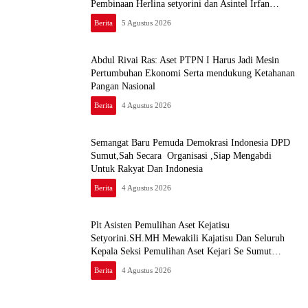
Pembinaan Herlina setyorini dan Asintel Irfan
Wibowo,Sidak Kajari Medan
Berita
5 Agustus 2026
Abdul Rivai Ras: Aset PTPN I Harus Jadi Mesin
Pertumbuhan Ekonomi Serta mendukung Ketahanan
Pangan Nasional
Berita
4 Agustus 2026
Semangat Baru Pemuda Demokrasi Indonesia DPD
Sumut,Sah Secara Organisasi ,Siap Mengabdi
Untuk Rakyat Dan Indonesia
Berita
4 Agustus 2026
Plt Asisten Pemulihan Aset Kejatisu
Setyorini.SH.MH Mewakili Kajatisu Dan Seluruh
Kepala Seksi Pemulihan Aset Kejari Se Sumut
Mengikuti FGD Bersama Kepala Pemulihan Aset
Berita
4 Agustus 2026
Kejagung RI