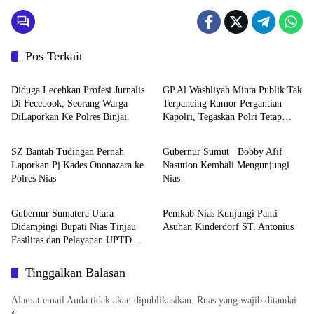
Pos Terkait
Berita
Berita
Diduga Lecehkan Profesi Jurnalis
GP Al Washliyah Minta Publik Tak
Di Fecebook, Seorang Warga
Terpancing Rumor Pergantian
DiLaporkan Ke Polres Binjai.
Kapolri, Tegaskan Polri Tetap
Berita
Berita
Solid
SZ Bantah Tudingan Pernah
Gubernur Sumut Bobby Afif
Laporkan Pj Kades Ononazara ke
Nasution Kembali Mengunjungi
Polres Nias
Nias
Berita
Berita
Gubernur Sumatera Utara
Pemkab Nias Kunjungi Panti
Didampingi Bupati Nias Tinjau
Asuhan Kinderdorf ST. Antonius
Fasilitas dan Pelayanan UPTD
RSUD dr. M. Thomsen
Tinggalkan Balasan
Alamat email Anda tidak akan dipublikasikan.
Ruas yang wajib ditandai