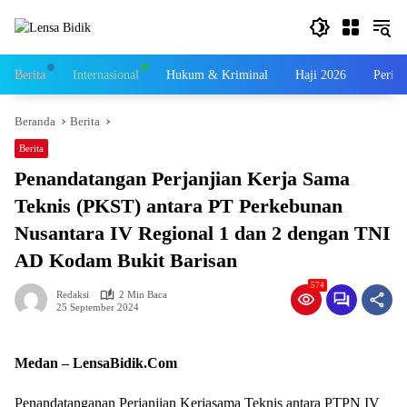
Langsung
ke
konten
Berita
Internasional
Hukum & Kriminal
Haji 2026
Perist
Beranda
Berita
Berita
Penandatangan Perjanjian Kerja Sama
Teknis (PKST) antara PT Perkebunan
Nusantara IV Regional 1 dan 2 dengan TNI
AD Kodam Bukit Barisan
574
Redaksi
2 Min Baca
25 September 2024
Medan – LensaBidik.Com
Penandatanganan Perjanjian Kerjasama Teknis antara PTPN IV