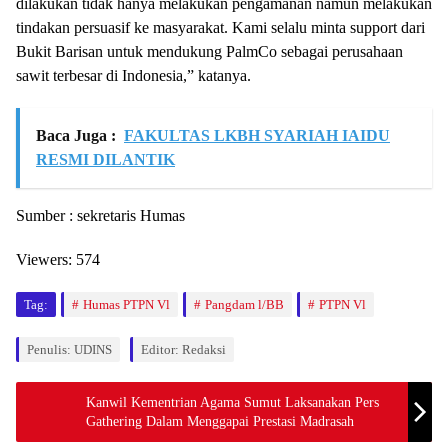
dilakukan tidak hanya melakukan pengamanan namun melakukan
tindakan persuasif ke masyarakat. Kami selalu minta support dari
Bukit Barisan untuk mendukung PalmCo sebagai perusahaan
sawit terbesar di Indonesia,” katanya.
Baca Juga :
FAKULTAS LKBH SYARIAH IAIDU
RESMI DILANTIK
Sumber : sekretaris Humas
Viewers:
574
Tag:
Humas PTPN Vl
Pangdam l/BB
PTPN Vl
Penulis: UDINS
Editor: Redaksi
Kanwil Kementrian Agama Sumut Laksanakan Pers
Gathering Dalam Menggapai Prestasi Madrasah