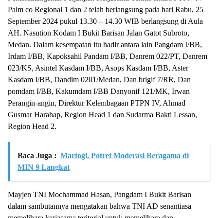
Palm co Regional 1 dan 2 telah berlangsung pada hari Rabu, 25
September 2024 pukul 13.30 – 14.30 WIB berlangsung di Aula
AH. Nasution Kodam I Bukit Barisan Jalan Gatot Subroto,
Medan. Dalam kesempatan itu hadir antara lain Pangdam I/BB,
Irdam I/BB, Kapoksahil Pandam I/BB, Danrem 022/PT, Danrem
023/KS, Asintel Kasdam I/BB, Asops Kasdam I/BB, Aster
Kasdam I/BB, Dandim 0201/Medan, Dan brigif 7/RR, Dan
pomdam I/BB, Kakumdam I/BB Danyonif 121/MK, Irwan
Perangin-angin, Direktur Kelembagaan PTPN IV, Ahmad
Gusmar Harahap, Region Head 1 dan Sudarma Bakti Lessan,
Region Head 2.
Baca Juga :
Martogi, Potret Moderasi Beragama di
MIN 9 Langkat
Mayjen TNI Mochammad Hasan, Pangdam I Bukit Barisan
dalam sambutannya mengatakan bahwa TNI AD senantiasa
memelihara kerjasama teritorial untuk memelihara dan