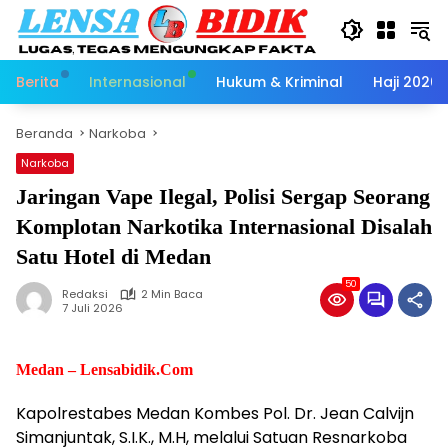
Langsung
ke
konten
Berita
Internasional
Hukum & Kriminal
Haji 2026
Beranda
Narkoba
Narkoba
Jaringan Vape Ilegal, Polisi Sergap Seorang
Komplotan Narkotika Internasional Disalah
Satu Hotel di Medan
50
Redaksi
2 Min Baca
7 Juli 2026
Medan – Lensabidik.Com
Kapolrestabes Medan Kombes Pol. Dr. Jean Calvijn
Simanjuntak, S.I.K., M.H, melalui Satuan Resnarkoba