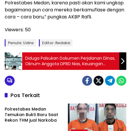
Polrestabes Medan, karena pasti akan kami ungkap
bagaimana pun cara mereka berkamuflase dengan
cara – cara baru,” pungkas AKBP Rafli.
Viewers:
50
Penulis: Udins
Editor: Redaksi
Diduga Palsukan Dokumen Perjalanan Dinas,
Oknum Anggota DPRD Nias, Keuangan
Negara Rugi Capai Milyaran Rupiah
Pos Terkait
Narkoba
Polrestabes Medan
Temukan Bukti Baru Saat
Rekon THM jual Narkoba