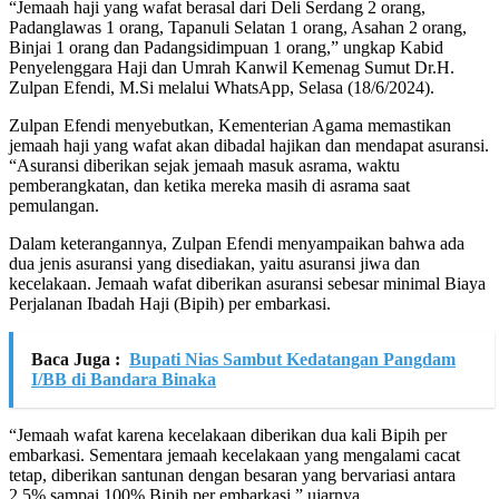
“Jemaah haji yang wafat berasal dari Deli Serdang 2 orang,
Padanglawas 1 orang, Tapanuli Selatan 1 orang, Asahan 2 orang,
Binjai 1 orang dan Padangsidimpuan 1 orang,” ungkap Kabid
Penyelenggara Haji dan Umrah Kanwil Kemenag Sumut Dr.H.
Zulpan Efendi, M.Si melalui WhatsApp, Selasa (18/6/2024).
Zulpan Efendi menyebutkan, Kementerian Agama memastikan
jemaah haji yang wafat akan dibadal hajikan dan mendapat asuransi.
“Asuransi diberikan sejak jemaah masuk asrama, waktu
pemberangkatan, dan ketika mereka masih di asrama saat
pemulangan.
Dalam keterangannya, Zulpan Efendi menyampaikan bahwa ada
dua jenis asuransi yang disediakan, yaitu asuransi jiwa dan
kecelakaan. Jemaah wafat diberikan asuransi sebesar minimal Biaya
Perjalanan Ibadah Haji (Bipih) per embarkasi.
Baca Juga :
Bupati Nias Sambut Kedatangan Pangdam
I/BB di Bandara Binaka
“Jemaah wafat karena kecelakaan diberikan dua kali Bipih per
embarkasi. Sementara jemaah kecelakaan yang mengalami cacat
tetap, diberikan santunan dengan besaran yang bervariasi antara
2,5% sampai 100% Bipih per embarkasi,” ujarnya.