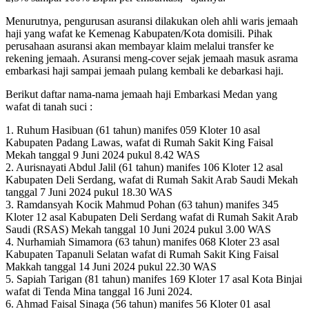
Menurutnya, pengurusan asuransi dilakukan oleh ahli waris jemaah
haji yang wafat ke Kemenag Kabupaten/Kota domisili. Pihak
perusahaan asuransi akan membayar klaim melalui transfer ke
rekening jemaah. Asuransi meng-cover sejak jemaah masuk asrama
embarkasi haji sampai jemaah pulang kembali ke debarkasi haji.
Berikut daftar nama-nama jemaah haji Embarkasi Medan yang
wafat di tanah suci :
1. Ruhum Hasibuan (61 tahun) manifes 059 Kloter 10 asal
Kabupaten Padang Lawas, wafat di Rumah Sakit King Faisal
Mekah tanggal 9 Juni 2024 pukul 8.42 WAS
2. Aurisnayati Abdul Jalil (61 tahun) manifes 106 Kloter 12 asal
Kabupaten Deli Serdang, wafat di Rumah Sakit Arab Saudi Mekah
tanggal 7 Juni 2024 pukul 18.30 WAS
3. Ramdansyah Kocik Mahmud Pohan (63 tahun) manifes 345
Kloter 12 asal Kabupaten Deli Serdang wafat di Rumah Sakit Arab
Saudi (RSAS) Mekah tanggal 10 Juni 2024 pukul 3.00 WAS
4. Nurhamiah Simamora (63 tahun) manifes 068 Kloter 23 asal
Kabupaten Tapanuli Selatan wafat di Rumah Sakit King Faisal
Makkah tanggal 14 Juni 2024 pukul 22.30 WAS
5. Sapiah Tarigan (81 tahun) manifes 169 Kloter 17 asal Kota Binjai
wafat di Tenda Mina tanggal 16 Juni 2024.
6. Ahmad Faisal Sinaga (56 tahun) manifes 56 Kloter 01 asal