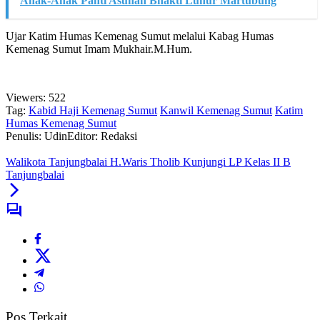
Anak-Anak Panti Asuhan Bhakti Luhur Martubung
Ujar Katim Humas Kemenag Sumut melalui Kabag Humas
Kemenag Sumut Imam Mukhair.M.Hum.
Viewers:
522
Tag:
Kabid Haji Kemenag Sumut
Kanwil Kemenag Sumut
Katim
Humas Kemenag Sumut
Penulis: Udin
Editor: Redaksi
Walikota Tanjungbalai H.Waris Tholib Kunjungi LP Kelas II B
Tanjungbalai
Pos Terkait