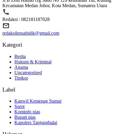
Jl B Zein Hamid Gg Sado No 129 kelurahan Titi, Kuning
Kecamatan Medan Johor, Kota Medan, Sumatera Utara
Redaksi : 082181187028
redaksilensabidik@gmail.com
Kategori
Berita
Hukum & Kriminal
Agama
Uncategorized
Tipikor
Label
Kanwil Kemenag Sumut
Sorot
Kominfo nias
Bupati nias
Kapolres Tanjungbalai