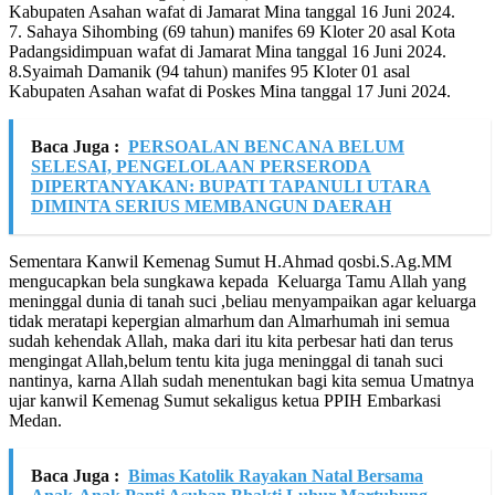
Kabupaten Asahan wafat di Jamarat Mina tanggal 16 Juni 2024.
7. Sahaya Sihombing (69 tahun) manifes 69 Kloter 20 asal Kota
Padangsidimpuan wafat di Jamarat Mina tanggal 16 Juni 2024.
8.Syaimah Damanik (94 tahun) manifes 95 Kloter 01 asal
Kabupaten Asahan wafat di Poskes Mina tanggal 17 Juni 2024.
Baca Juga :
PERSOALAN BENCANA BELUM
SELESAI, PENGELOLAAN PERSERODA
DIPERTANYAKAN: BUPATI TAPANULI UTARA
DIMINTA SERIUS MEMBANGUN DAERAH
Sementara Kanwil Kemenag Sumut H.Ahmad qosbi.S.Ag.MM
mengucapkan bela sungkawa kepada Keluarga Tamu Allah yang
meninggal dunia di tanah suci ,beliau menyampaikan agar keluarga
tidak meratapi kepergian almarhum dan Almarhumah ini semua
sudah kehendak Allah, maka dari itu kita perbesar hati dan terus
mengingat Allah,belum tentu kita juga meninggal di tanah suci
nantinya, karna Allah sudah menentukan bagi kita semua Umatnya
ujar kanwil Kemenag Sumut sekaligus ketua PPIH Embarkasi
Medan.
Baca Juga :
Bimas Katolik Rayakan Natal Bersama