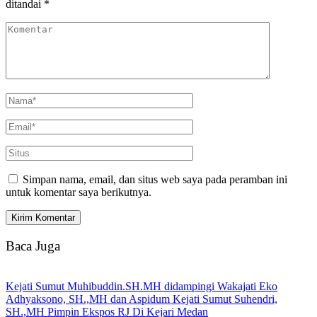
ditandai
*
Simpan nama, email, dan situs web saya pada peramban ini
untuk komentar saya berikutnya.
Baca Juga
Kejati Sumut Muhibuddin.SH.MH didampingi Wakajati Eko
Adhyaksono, SH.,MH dan Aspidum Kejati Sumut Suhendri,
SH.,MH Pimpin Ekspos RJ Di Kejari Medan