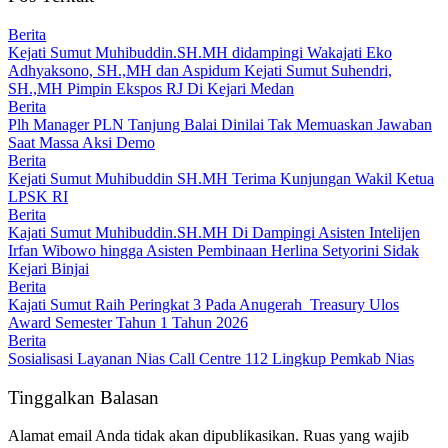
Berita
Kejati Sumut Muhibuddin.SH.MH didampingi Wakajati Eko
Adhyaksono, SH.,MH dan Aspidum Kejati Sumut Suhendri,
SH.,MH Pimpin Ekspos RJ Di Kejari Medan
Berita
Plh Manager PLN Tanjung Balai Dinilai Tak Memuaskan Jawaban
Saat Massa Aksi Demo
Berita
Kejati Sumut Muhibuddin SH.MH Terima Kunjungan Wakil Ketua
LPSK RI
Berita
Kajati Sumut Muhibuddin.SH.MH Di Dampingi Asisten Intelijen
Irfan Wibowo hingga Asisten Pembinaan Herlina Setyorini Sidak
Kejari Binjai
Berita
Kajati Sumut Raih Peringkat 3 Pada Anugerah Treasury Ulos
Award Semester Tahun 1 Tahun 2026
Berita
Sosialisasi Layanan Nias Call Centre 112 Lingkup Pemkab Nias
Tinggalkan Balasan
Alamat email Anda tidak akan dipublikasikan.
Ruas yang wajib