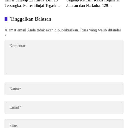
Binjai Ungkap 23 Kasus Dan 28
Ungkap Ratusan Kasus Kejahatan
Tersangka, Polres Binjai Tegaskan
Jalanan dan Narkoba, 129
Komitmen Perangi Narkoba Di
Kendaraan Curian Berhasil
Wilayah Hukumnya
Diamankan
Tinggalkan Balasan
Alamat email Anda tidak akan dipublikasikan.
Ruas yang wajib ditandai
*