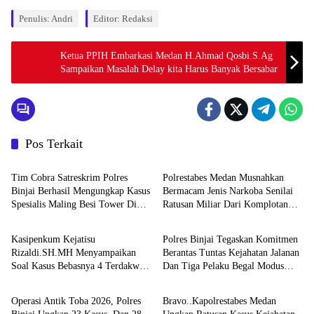
Penulis: Andri
Editor: Redaksi
Ketua PPIH Embarkasi Medan H.Ahmad Qosbi.S.Ag
Sampaikan Masalah Delay kita Harus Banyak Bersabar
Pos Terkait
Hukum & Kriminal
Hukum & Kriminal
Tim Cobra Satreskrim Polres
Polrestabes Medan Musnahkan
Binjai Berhasil Mengungkap Kasus
Bermacam Jenis Narkoba Senilai
Spesialis Maling Besi Tower Di
Ratusan Miliar Dari Komplotan
Hukum & Kriminal
Hukum & Kriminal
Binjai Barat .
Jaringan Internasional
Kasipenkum Kejatisu
Polres Binjai Tegaskan Komitmen
Rizaldi.SH.MH Menyampaikan
Berantas Tuntas Kejahatan Jalanan
Soal Kasus Bebasnya 4 Terdakwa
Dan Tiga Pelaku Begal Modus
Hukum & Kriminal
Hukum & Kriminal
Dalam Kasus Pelepasan Aset
Baru Berhasil Diringkus Tim
Perkebunan PTPN ll JPU, Akan
Cobra
Operasi Antik Toba 2026, Polres
Bravo..Kapolrestabes Medan
Banding