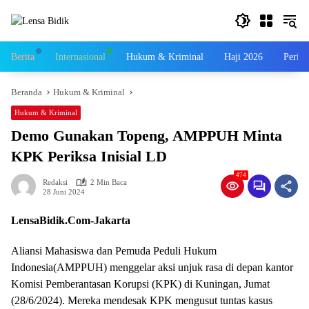
Langsung
ke
konten
Berita
Internasional
Hukum & Kriminal
Haji 2026
Perist
Beranda
Hukum & Kriminal
Hukum & Kriminal
Demo Gunakan Topeng, AMPPUH Minta
KPK Periksa Inisial LD
474
Redaksi
2 Min Baca
28 Juni 2024
LensaBidik.Com-Jakarta
Aliansi Mahasiswa dan Pemuda Peduli Hukum
Indonesia(AMPPUH) menggelar aksi unjuk rasa di depan kantor
Komisi Pemberantasan Korupsi (KPK) di Kuningan, Jumat
(28/6/2024). Mereka mendesak KPK mengusut tuntas kasus