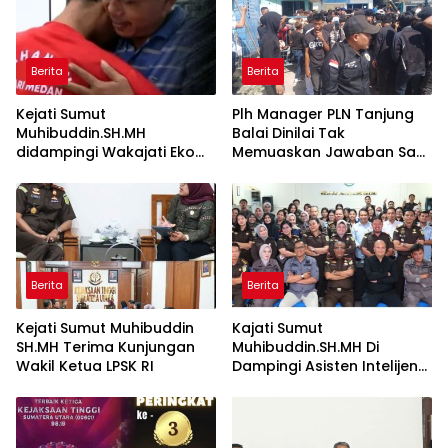
Berita
Berita
Kejati Sumut
Plh Manager PLN Tanjung
Muhibuddin.SH.MH
Balai Dinilai Tak
didampingi Wakajati Eko
Memuaskan Jawaban Saat
Adhyaksono, SH.,MH dan
Massa Aksi Demo
Aspidum Kejati Sumut
Suhendri, SH.,MH Pimpin
Ekspos RJ Di Kejari Medan
Berita
Berita
Kejati Sumut Muhibuddin
Kajati Sumut
SH.MH Terima Kunjungan
Muhibuddin.SH.MH Di
Wakil Ketua LPSK RI
Dampingi Asisten Intelijen
Irfan Wibowo hingga
Asisten Pembinaan Herlina
Setyorini Sidak Kejari Binjai