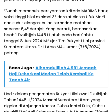
“Sudah memenuhi persyaratan kriteria MABIMS baru;
yakni tinggi hilal minimal 3º derajat diatas Ufuk Mar’i
dan sudut elongasi bulan terhadap matahari
sebesar 6,4° derajat. Yang berarti, berdasarkan
hisab 1 Dzulhijjah 1445 H jatuh pada hari Sabtu
tanggal 8 Juni 2024 M,” ujar Tim Rukyat Hilal provinsi
Sumatera Utara, Dr H.Arso.MA, Jumat (7/6/2024)
petang.
Baca Juga :
Alhamdulillah 4.991 Jemaah
Haji Debarkasi Medan Telah Kembali Ke
Tanah Air
Hadir dalam pengamatan Rukyat Hilal awal Dzulhijjah
Tahun 1445 H/2024 Masehi Sumatera Utara yang
digelar di Anjungan Kantor Gubsu lantai IX ini, Gubsu
diwakili Staf Ahli Gubernur Sumut, Ir Muhamad Effendi