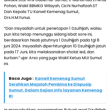
Pohan, Wakil BBMKG Wilayah, Cichi Nurhafizah.ST
Dan Kepala TU Kanwil Kemenag Sumut,
Drs.H.M.Yunus.
“Dan Insyaallah untuk penetapan 1 Dzulhijah, walau
pun kita tetap menunggu sidang isbat sore ini,
berdasarkan hisab jatuhnya 1 Dzulhijjah pada tgl 8
juni 2024. Insyaallah diperhitungkan 10 Dzulhijjah jatuh
pada 17 Juni, kita melaksanakan sholat ied, dan
kurban.” ujar Arso yang juga Wakil Ketua MUI Sumut
ini.
Baca Juga :
Kanwil Kemenag Sumut
Serahkan Majalah Pembina ke Dispusip
Sumut, Dalam Sajian Info layanan Kemenag
RI
Ia menyebutkan, pengamatan Rukyat awal Dzulhijjah