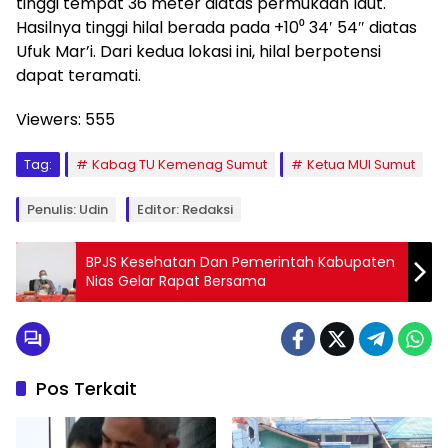
tinggi tempat 36 meter diatas permukaan laut.
Hasilnya tinggi hilal berada pada +10⁰ 34′ 54″ diatas
Ufuk Mar’i. Dari kedua lokasi ini, hilal berpotensi
dapat teramati.
Viewers:
555
Tag:
Kabag TU Kemenag Sumut
Ketua MUI Sumut
Penulis: Udin
Editor: Redaksi
BPJS Kesehatan Dan Pemerintah Kabupaten
Nias Gelar Rapat Bersama
Pos Terkait