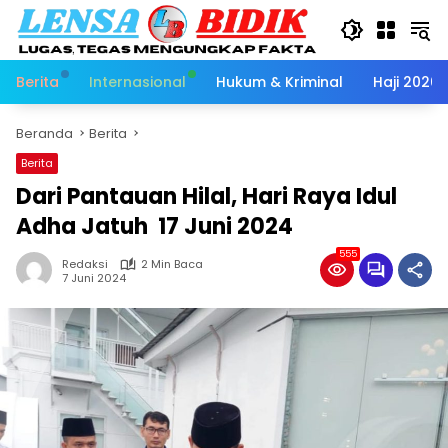
Langsung
ke
konten
Berita
Internasional
Hukum & Kriminal
Haji 2026
Beranda
Berita
Berita
Dari Pantauan Hilal, Hari Raya Idul
Adha Jatuh 17 Juni 2024
555
Redaksi
2 Min Baca
7 Juni 2024