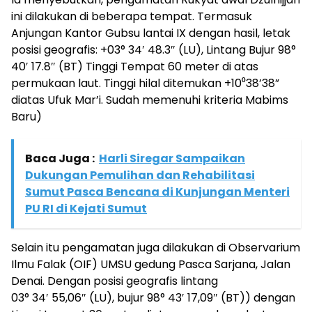
ini dilakukan di beberapa tempat. Termasuk
Anjungan Kantor Gubsu lantai IX dengan hasil, letak
posisi geografis: +03° 34′ 48.3″ (LU), Lintang Bujur 98°
40′ 17.8″ (BT) Tinggi Tempat 60 meter di atas
permukaan laut. Tinggi hilal ditemukan +10⁰38’38”
diatas Ufuk Mar’i. Sudah memenuhi kriteria Mabims
Baru)
Baca Juga :
Harli Siregar Sampaikan
Dukungan Pemulihan dan Rehabilitasi
Sumut Pasca Bencana di Kunjungan Menteri
PU RI di Kejati Sumut
Selain itu pengamatan juga dilakukan di Observarium
Ilmu Falak (OIF) UMSU gedung Pasca Sarjana, Jalan
Denai. Dengan posisi geografis lintang
03° 34′ 55,06″ (LU), bujur 98° 43′ 17,09″ (BT)) dengan