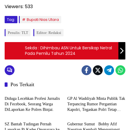
Viewers:
533
Tag:
Bupati Nias Utara
Penulis: TLT
Editor: Redaksi
Sekda : Dihimbau ASN Untuk Bersikap Netral
Pada Pemilu Tahun 2024
Pos Terkait
Berita
Berita
Diduga Lecehkan Profesi Jurnalis
GP Al Washliyah Minta Publik Tak
Di Fecebook, Seorang Warga
Terpancing Rumor Pergantian
DiLaporkan Ke Polres Binjai.
Kapolri, Tegaskan Polri Tetap
Berita
Berita
Solid
SZ Bantah Tudingan Pernah
Gubernur Sumut Bobby Afif
Laporkan Pj Kades Ononazara ke
Nasution Kembali Mengunjungi