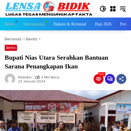
Langsung
ke
konten
Berita
Internasional
Hukum & Kriminal
Haji 2026
Perist
Beranda
Berita
Berita
Bupati Nias Utara Serahkan Bantuan
Sarana Penangkapan Ikan
533
Redaksi
2 Min Baca
22 Januari 2024