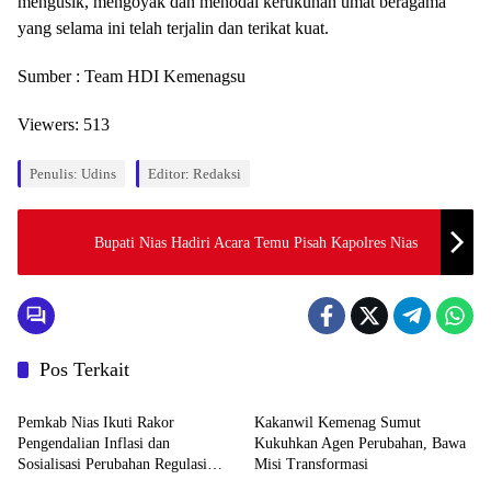
mengusik, mengoyak dan menodai kerukunan umat beragama
yang selama ini telah terjalin dan terikat kuat.
Sumber : Team HDI Kemenagsu
Viewers:
513
Penulis: Udins
Editor: Redaksi
Bupati Nias Hadiri Acara Temu Pisah Kapolres Nias
Pos Terkait
Agama
Agama
Pemkab Nias Ikuti Rakor
Kakanwil Kemenag Sumut
Pengendalian Inflasi dan
Kukuhkan Agen Perubahan, Bawa
Sosialisasi Perubahan Regulasi
Misi Transformasi
Agama
Agama
BSPS