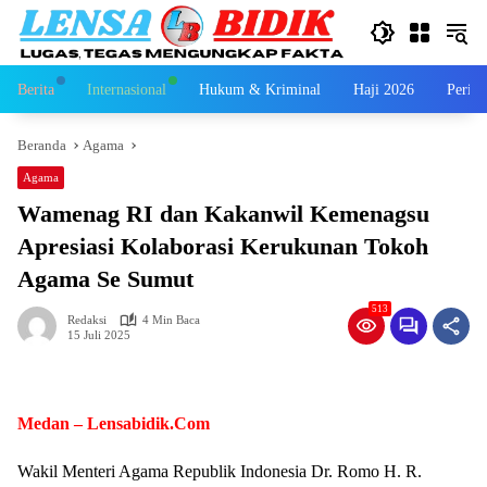
Langsung
ke
konten
Berita
Internasional
Hukum & Kriminal
Haji 2026
Perist
Beranda
Agama
Agama
Wamenag RI dan Kakanwil Kemenagsu
Apresiasi Kolaborasi Kerukunan Tokoh
Agama Se Sumut
513
Redaksi
4 Min Baca
15 Juli 2025
Medan – Lensabidik.Com
Wakil Menteri Agama Republik Indonesia Dr. Romo H. R.