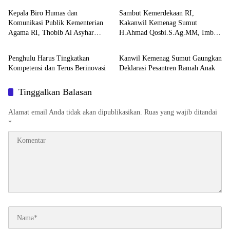
Kepala Biro Humas dan
Sambut Kemerdekaan RI,
Komunikasi Publik Kementerian
Kakanwil Kemenag Sumut
Agama RI, Thobib Al Asyhar
H.Ahmad Qosbi.S.Ag.MM, Imbau
Agama
Agama
Sampaikan Ada Layanan
Masyarakat Sumatera Utara Ikuti
Kesehatan selama Zikir dan Doa
Penghulu Harus Tingkatkan
Kanwil Kemenag Sumut Gaungkan
Kebangsaan di Monas
Kompetensi dan Terus Berinovasi
Deklarasi Pesantren Ramah Anak
Tinggalkan Balasan
Alamat email Anda tidak akan dipublikasikan.
Ruas yang wajib ditandai
*