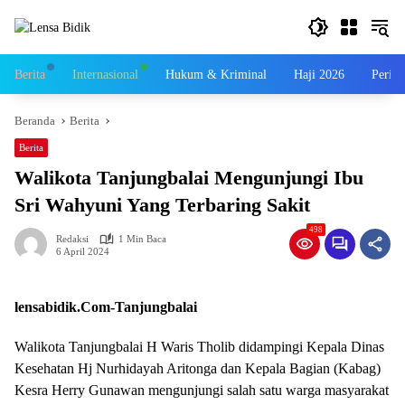
Langsung
ke
konten
Berita
Internasional
Hukum & Kriminal
Haji 2026
Perist
Beranda
Berita
Berita
Walikota Tanjungbalai Mengunjungi Ibu
Sri Wahyuni Yang Terbaring Sakit
498
Redaksi
1 Min Baca
6 April 2024
lensabidik.Com-Tanjungbalai
Walikota Tanjungbalai H Waris Tholib didampingi Kepala Dinas
Kesehatan Hj Nurhidayah Aritonga dan Kepala Bagian (Kabag)
Kesra Herry Gunawan mengunjungi salah satu warga masyarakat