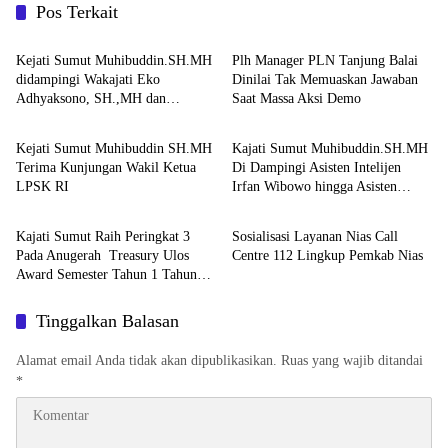
Pos Terkait
Berita
Berita
Kejati Sumut Muhibuddin.SH.MH
Plh Manager PLN Tanjung Balai
didampingi Wakajati Eko
Dinilai Tak Memuaskan Jawaban
Adhyaksono, SH.,MH dan
Saat Massa Aksi Demo
Berita
Berita
Aspidum Kejati Sumut Suhendri,
SH.,MH Pimpin Ekspos RJ Di
Kejati Sumut Muhibuddin SH.MH
Kajati Sumut Muhibuddin.SH.MH
Kejari Medan
Terima Kunjungan Wakil Ketua
Di Dampingi Asisten Intelijen
LPSK RI
Irfan Wibowo hingga Asisten
Berita
Berita
Pembinaan Herlina Setyorini Sidak
Kejari Binjai
Kajati Sumut Raih Peringkat 3
Sosialisasi Layanan Nias Call
Pada Anugerah Treasury Ulos
Centre 112 Lingkup Pemkab Nias
Award Semester Tahun 1 Tahun
2026
Tinggalkan Balasan
Alamat email Anda tidak akan dipublikasikan.
Ruas yang wajib ditandai
*