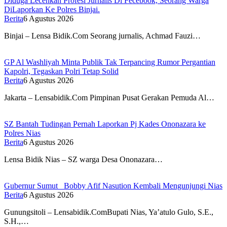
Diduga Lecehkan Profesi Jurnalis Di Fecebook, Seorang Warga
DiLaporkan Ke Polres Binjai.
Berita
6 Agustus 2026
Binjai – Lensa Bidik.Com Seorang jurnalis, Achmad Fauzi…
GP Al Washliyah Minta Publik Tak Terpancing Rumor Pergantian
Kapolri, Tegaskan Polri Tetap Solid
Berita
6 Agustus 2026
Jakarta – Lensabidik.Com Pimpinan Pusat Gerakan Pemuda Al…
SZ Bantah Tudingan Pernah Laporkan Pj Kades Ononazara ke
Polres Nias
Berita
6 Agustus 2026
Lensa Bidik Nias – SZ warga Desa Ononazara…
Gubernur Sumut Bobby Afif Nasution Kembali Mengunjungi Nias
Berita
6 Agustus 2026
Gunungsitoli – Lensabidik.ComBupati Nias, Ya’atulo Gulo, S.E.,
S.H.,…