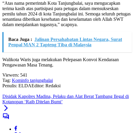
“Atas nama pemerintah Kota Tanjungbalai, saya mengucapkan
terima kasih atas partisipasi para petugas dalam mensukseskan
pemilu tahun 2024 di kota Tanjungbalai ini. Semoga seluruh petugas
senantiasa diberikan kesehatan dan keselamatan oleh Allah SWT
dalam menjalankan tugasnya,” ucapnya.
Baca Juga :
Jalinan Persahabatan Lintas Negara, Surat
Penpal MAN 2 Tapteng Tiba di Malaysia
Walikota Waris juga melakukan Pelepasan Konvoi Kendaraan
Pengawasan Masa Tenang.
Viewers:
541
Tag:
Kominfo tanjungbalai
Penulis: ELDA
Editor: Redaksi
Disidak Kapolres Madina, Pelaku dan Alat Berat Tambang Ilegal di
Kotanopan ‘Raib Ditelan Bumi’