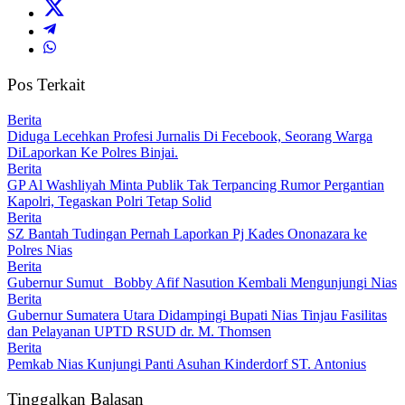
Pos Terkait
Berita
Diduga Lecehkan Profesi Jurnalis Di Fecebook, Seorang Warga
DiLaporkan Ke Polres Binjai.
Berita
GP Al Washliyah Minta Publik Tak Terpancing Rumor Pergantian
Kapolri, Tegaskan Polri Tetap Solid
Berita
SZ Bantah Tudingan Pernah Laporkan Pj Kades Ononazara ke
Polres Nias
Berita
Gubernur Sumut Bobby Afif Nasution Kembali Mengunjungi Nias
Berita
Gubernur Sumatera Utara Didampingi Bupati Nias Tinjau Fasilitas
dan Pelayanan UPTD RSUD dr. M. Thomsen
Berita
Pemkab Nias Kunjungi Panti Asuhan Kinderdorf ST. Antonius
Tinggalkan Balasan