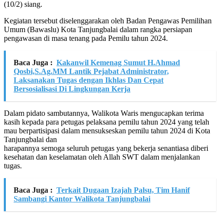
(10/2) siang.
Kegiatan tersebut diselenggarakan oleh Badan Pengawas Pemilihan
Umum (Bawaslu) Kota Tanjungbalai dalam rangka persiapan
pengawasan di masa tenang pada Pemilu tahun 2024.
Baca Juga :
Kakanwil Kemenag Sumut H.Ahmad
Qosbi,S.Ag.MM Lantik Pejabat Administrator,
Laksanakan Tugas dengan Ikhlas Dan Cepat
Bersosialisasi Di Lingkungan Kerja
Dalam pidato sambutannya, Walikota Waris mengucapkan terima
kasih kepada para petugas pelaksana pemilu tahun 2024 yang telah
mau berpartisipasi dalam mensukseskan pemilu tahun 2024 di Kota
Tanjungbalai dan
harapannya semoga seluruh petugas yang bekerja senantiasa diberi
kesehatan dan keselamatan oleh Allah SWT dalam menjalankan
tugas.
Baca Juga :
Terkait Dugaan Izajah Palsu, Tim Hanif
Sambangi Kantor Walikota Tanjungbalai