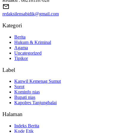
Redaksi : 082181187028
redaksilensabidik@gmail.com
Kategori
Berita
Hukum & Kriminal
Agama
Uncategorized
Tipikor
Label
Kanwil Kemenag Sumut
Sorot
Kominfo nias
Bupati nias
Kapolres Tanjungbalai
Halaman
Indeks Berita
Kode Etik