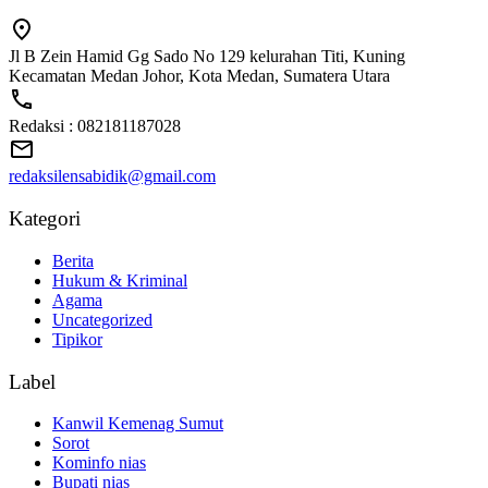
Jl B Zein Hamid Gg Sado No 129 kelurahan Titi, Kuning
Kecamatan Medan Johor, Kota Medan, Sumatera Utara
Redaksi : 082181187028
redaksilensabidik@gmail.com
Kategori
Berita
Hukum & Kriminal
Agama
Uncategorized
Tipikor
Label
Kanwil Kemenag Sumut
Sorot
Kominfo nias
Bupati nias