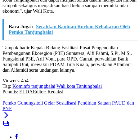
sampah sekaligus menjadikan hasil kelola sampah memiliki nilai
ekonomi”, ujar Wali Kota.
Baca Juga :
Serahkan Bantuan Korban Kebakaran Oleh
Pemko Tanjungbalai
Tampak hadir Kepala Bidang Fasilitasi Pusat Pengendalian
Pembangunan Ekoregion (P3E) Sumatera, Alfi Fahmi, S.Pi, M.Si,
Fungsional P3E, Arif Voni, para OPD, Camat, perwakilan Bank
Sampah Unit, mewakili PDAM Tirta Kualo, perwakilan Alfamart
dan Alfamidi serta undangan lainnya.
Viewers:
454
Tag:
Kominfo tanjungbalai
Wali kota Tanjungbalai
Penulis: ELDA
Editor: Redaksi
Pemko Gunungsitoli Gelar Sosialisasi Pendirian Satuan PAUD dan
PNF