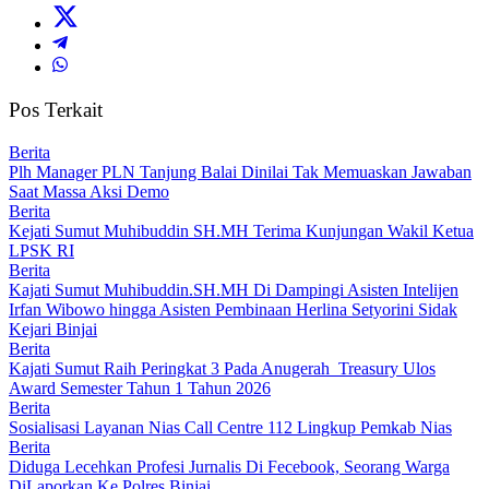
Pos Terkait
Berita
Plh Manager PLN Tanjung Balai Dinilai Tak Memuaskan Jawaban
Saat Massa Aksi Demo
Berita
Kejati Sumut Muhibuddin SH.MH Terima Kunjungan Wakil Ketua
LPSK RI
Berita
Kajati Sumut Muhibuddin.SH.MH Di Dampingi Asisten Intelijen
Irfan Wibowo hingga Asisten Pembinaan Herlina Setyorini Sidak
Kejari Binjai
Berita
Kajati Sumut Raih Peringkat 3 Pada Anugerah Treasury Ulos
Award Semester Tahun 1 Tahun 2026
Berita
Sosialisasi Layanan Nias Call Centre 112 Lingkup Pemkab Nias
Berita
Diduga Lecehkan Profesi Jurnalis Di Fecebook, Seorang Warga
DiLaporkan Ke Polres Binjai.