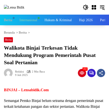
Langsung
ke
konten
Berita
Internasional
Hukum & Kriminal
Haji 2026
Perist
Beranda
Berita
Berita
Walikota Binjai Terkesan Tidak
Mendukung Program Pemerintah Pusat
Soal Pertanian
392
Redaksi
2 Min Baca
9 Juli 2025
BINJAI – Lensabidik.Com
Semangat Pemko Binjai belum seirama dengan pemerintah pusat
terkait ketahanan pangan dan sektor pertanian. Walikota Binjai