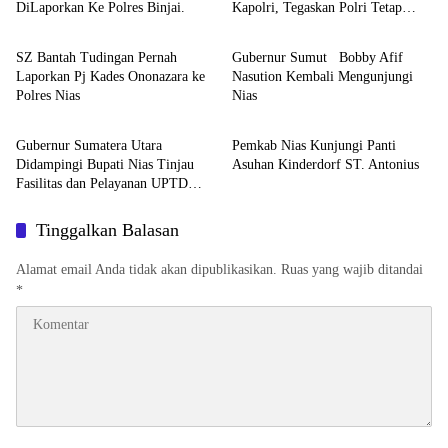
DiLaporkan Ke Polres Binjai.
Kapolri, Tegaskan Polri Tetap
Berita
Berita
Solid
SZ Bantah Tudingan Pernah
Gubernur Sumut Bobby Afif
Laporkan Pj Kades Ononazara ke
Nasution Kembali Mengunjungi
Polres Nias
Nias
Berita
Berita
Gubernur Sumatera Utara
Pemkab Nias Kunjungi Panti
Didampingi Bupati Nias Tinjau
Asuhan Kinderdorf ST. Antonius
Fasilitas dan Pelayanan UPTD
RSUD dr. M. Thomsen
Tinggalkan Balasan
Alamat email Anda tidak akan dipublikasikan.
Ruas yang wajib ditandai
*