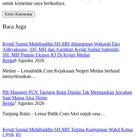
untuk komentar saya berikutnya.
Baca Juga
Kejati Sumut Muhibuddin.SH.MH didampingi Wakajati Eko
Adhyaksono, SH.,MH dan Aspidum Kejati Sumut Suhendri,
SH.,MH Pimpin Ekspos RJ Di Kejari Medan
Berita
8 Agustus 2026
Medan – Lensabidik.Com Kejaksaan Negeri Medan berhasil
menyelesaikan…
Plh Manager PLN Tanjung Balai Dinilai Tak Memuaskan Jawaban
Saat Massa Aksi Demo
Berita
7 Agustus 2026
Tanjung Balai – Lensa Bidik.Com Aksi unjuk rasa…
Kejati Sumut Muhibuddin SH.MH Terima Kunjungan Wakil Ketua
LPSK RI