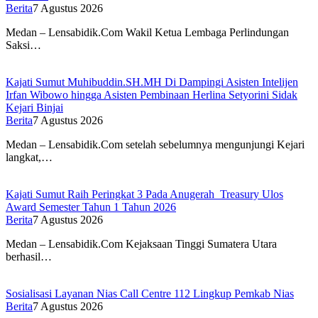
Berita
7 Agustus 2026
Medan – Lensabidik.Com Wakil Ketua Lembaga Perlindungan
Saksi…
Kajati Sumut Muhibuddin.SH.MH Di Dampingi Asisten Intelijen
Irfan Wibowo hingga Asisten Pembinaan Herlina Setyorini Sidak
Kejari Binjai
Berita
7 Agustus 2026
Medan – Lensabidik.Com setelah sebelumnya mengunjungi Kejari
langkat,…
Kajati Sumut Raih Peringkat 3 Pada Anugerah Treasury Ulos
Award Semester Tahun 1 Tahun 2026
Berita
7 Agustus 2026
Medan – Lensabidik.Com Kejaksaan Tinggi Sumatera Utara
berhasil…
Sosialisasi Layanan Nias Call Centre 112 Lingkup Pemkab Nias
Berita
7 Agustus 2026