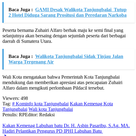
Baca Juga :
GAMI Desak Walikota Tanjungbalai Tutup
2 Hotel Diduga Sarang Prositusi dan Peredaran Narkoba
Peserta bernama Zuhairi Alfaro berhak maju ke semi final yang
selanjutnya akan bersaing dengan sejumlah peserta dari berbagai
daerah di Sumatera Utara.
Baca Juga :
Walikota Tanjungbalai Sidak Tinjau Jalan
Warga Tergenang Air
Wali Kota mengatakan bahwa Pemerintah Kota Tanjungbalai
mendukung dan memberikan apresiasi atas pencapaian Zuhairi
Alfaro dalam mengikuti perlombaan Pildacil tersebut.
Viewers:
498
Tag:
# Kominfo kota Tanjungbalai
Kakan Kemenag Kota
Tanjungbalai
Wali kota Tanjungbalai
Penulis: RP
Editor: Redaksi
Kakan Kemenag Labuhan batu Dr. H. Asbin Pasaribu, S.Ag. MA.
Hadiri Pelantikan Pengurus PD IPHI Labuhan Batu