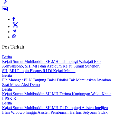
Pos Terkait
Berita
Kejati Sumut Muhibuddin.SH.MH didampingi Wakajati Eko
Adhyaksono, SH.,MH dan Aspidum Kejati Sumut Suhendri,
SH.,MH Pimpin Ekspos RJ Di Kejari Medan
Berita
Plh Manager PLN Tanjung Balai Dinilai Tak Memuaskan Jawaban
Saat Massa Aksi Demo
Berita
Kejati Sumut Muhibuddin SH.MH Terima Kunjungan Wakil Ketua
LPSK RI
Berita
Kajati Sumut Muhibuddin.SH.MH Di Dampingi Asisten Intelijen
Irfan Wibowo hingga Asisten Pembinaan Herlina Setyorini Sidak